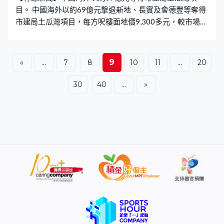
目。 中國海外以約69億元擊退新地、長實及會德豐等奪得
市建局土瓜灣項目，每方呎樓面地價9,300多元，較市場預
期上限高約兩成。項目位於浙江街及庇利街，屬政府向市
建局批出兩幅住宅用地之一，佔地約8.1萬平方呎，可建總
樓面逾約73萬平方呎，住宅佔約逾65萬平方呎，預計提供
9
«
...
7
8
10
11
...
20
至少1,200伙。
30
40
...
»