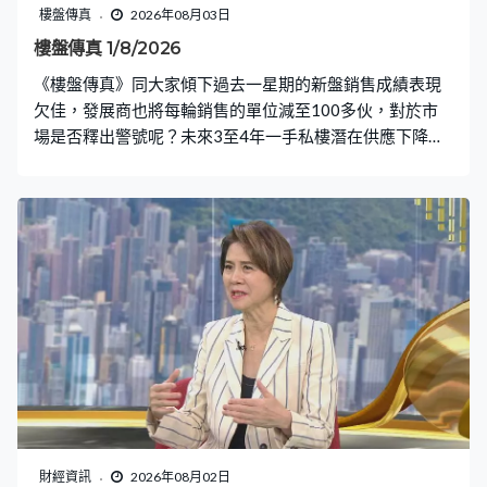
樓盤傳真
2026年08月03日
樓盤傳真 1/8/2026
《樓盤傳真》同大家傾下過去一星期的新盤銷售成績表現
欠佳，發展商也將每輪銷售的單位減至100多伙，對於市
場是否釋出警號呢？未來3至4年一手私樓潛在供應下降至
9.6萬伙，未來影響樓市價格又會有何影響？市建局土瓜灣
庇利街/浙江街項目由中海外以69.02億元奪得，高於市場
估值上限20%，每呎樓面地價9,362元，地價已佔建築成本
一大部分，未來市區更新未必能順利運作。隨時長沙灣大
型新盤叡璟展開銷售部署，〈入屋睇樓〉會帶大家了解當
區二手市況，會到西九「四小龍」當中的碧海藍天，參觀
一間494平方呎的兩房放盤，業主叫價838萬元。踏入暑期
租期旺季，大學校園附近區內尤其受歡迎，例如今集〈業
主新睇驗〉所在的西營盤區，會驗收半山名滙的一房，看
看單位質素可否立即出租。〈設計廊〉是一位男戶主居住
的400平方呎新盤單位，希望可以有更多展示空間。
財經資訊
2026年08月02日