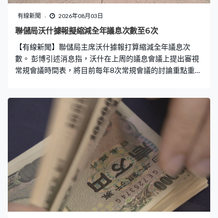
有線新聞
2026年08月03日
聯儲局沃什據報擬縮減全年議息次數至6次
【有線新聞】聯儲局主席沃什據報打算縮減全年議息次
數。 彭博引述消息指，沃什在上周的議息會議上提出審視
常規會議時間表，將目前每年8次常規會議的討論重點重新
劃分，建議只有6次會議用作表決利率及貨幣政策，餘下2
次會議重點討論實質經濟議題，但目前未有作出最終決
定。 上周會議亦提及能否將政策決定時間表更好地配合主
要經濟數據發布時間，以提升整體決策質素。