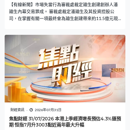
【有線新聞】市場失當行為審裁處裁定廸生創建創辦人潘
廸生內幕交易罪成。 審裁處裁定潘廸生及其投資控股公
司，在掌握有關一項最終會為廸生創建帶來約11.5億元現
金交易的內幕消息情況下，就公司股份進行內幕交易罪
成。證監會於審裁處提起的同一研訊程序中，亦裁定廸生
創建因潘廸生的蓄意行為違反有關披露內幕消息的規定。
財經資訊
2026年07月31日
焦點財經 31/07/2026 本港上季經濟增長預估4.3%遜預
期 恒指7月升3003點近兩年最大升幅