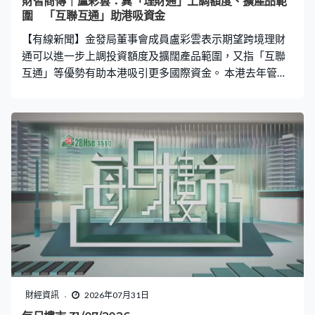
財智商傳｜盧彩雲：冀「理財通」上調額度、擴產品範
圍 「互聯互通」助港吸資金
【有線新聞】金發局董事會成員盧彩雲表示期望跨境理財
通可以進一步上調投資額度及擴闊產品範圍，又指「互聯
互通」等優勢有助本港吸引更多國際資金。 本港去年管理
的資產總值上升兩成至42萬億元，創歷史新高，更首度超
越瑞士成為全球最大跨境財富管理中心。香港金融發展局
董事會成員盧彩雲接受本台《財智．商傳》訪問時指出，
環球局勢動盪，更加突顯到本港的金融優勢，除了有完善
法律體系及監管制度，亦有成熟的資本市場，「就是（市
場）流通性非常大，香港是很重要的資本市場，近期新股
上市也相當活躍，最重要是背後有龐大的內地市場，透過
各項互聯互通制度能夠把資本市場活動帶來香港。」 本港
正與內地相關部門探討進一步完善跨境理財通，盧彩雲表
示業界期望投資產品範圍及額度可以進一步擴闊，「例如
香港專業投資者門檻是800萬港元，雖然（理財通）已將
門檻去到300萬元，但能否看齊本港專業投資者門檻水
平，讓更多資金過來，也可以有更多選擇。」 本港亦計劃
財經資訊
2026年07月31日
開拓更多「非股票」投資產品，盧彩雲指出機構投資者及