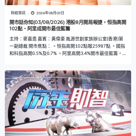
財經資訊
2026年08月03日
開市話你知(03/08/2026) 港股8月開局報捷，恒指高開
102點、阿里成開市最佳藍籌
主持：麥嘉恩 嘉賓：黃偉豪 胤源世創家族辦公室(香港)第
一副總裁 開市焦點： 。恒指高開102點報25987點 。國指
和科指高開0.5%及0.7% 。阿里高開3.4%開市最佳藍籌，
百度高開2.8%第二佳藍籌 。騰訊高開1.4%，美團及京東高
開0.5%及0.9% 。車企公布7月數據，比亞迪高開近1%，零
跑高開近2% 。聯想控股及太興盈喜，高開4.6%及5.9%