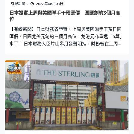
有線新聞
2026年08月03日
日本證實上周與美國聯手干預匯價 圓匯創約3個月高
位
【有線新聞】日本財務省證實，上周與美國聯手干預日圓
匯價，日圓兌美元創約三個月高位，兌港元亦重返「5算」
水平。 日本財務大臣片山皋月發聲明指，財務省在上周五
與美國財政部聯合行動，協調買入日圓的干預行動，目標
是應對近期日圓過度及無秩序波動。日本正密切關注事態
發展，並會與美國緊密溝通，未來會毫不猶豫採取干預措
施。日圓匯價連升三日，高見155兌一美元水平，創大約
三個月高位。