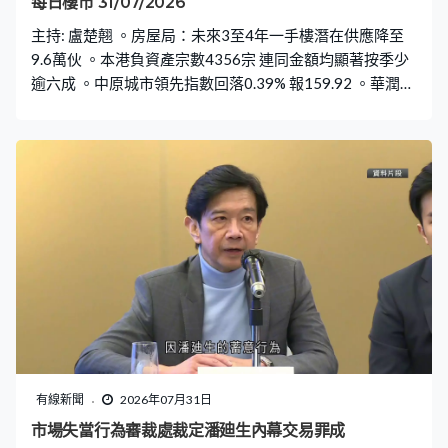
每日樓市 31/07/2026
家族辦公室十分重視分散風險，多元產品正好符合他們的
主持: 盧楚翹 。房屋局：未來3至4年一手樓潛在供應降至
需求，「業界非常歡迎最近例如固定收益板塊的發展，或
9.6萬伙 。本港負資產宗數4356宗 連同金額均顯著按季少
未來在人民幣國際化會否有多一些人民幣產品
逾六成 。中原城市領先指數回落0.39% 報159.92 。華潤置
地西南九龍長沙灣叡璟 最快下周上載樓書
有線新聞
2026年07月31日
市場失當行為審裁處裁定潘廸生內幕交易罪成