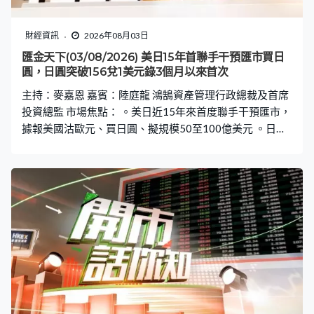
財經資訊
2026年08月03日
匯金天下(03/08/2026) 美日15年首聯手干預匯市買日
圓，日圓突破156兌1美元錄3個月以來首次
主持：麥嘉恩 嘉賓：陸庭龍 鴻鵠資產管理行政總裁及首席
投資總監 市場焦點： 。美日近15年來首度聯手干預匯市，
據報美國沽歐元、買日圓、擬規模50至100億美元 。日本
財務省片山皋月聲明：美日於7月31日共同協調購買日圓
。美財長貝森特稱將豪不猶豫進行更多日圓聯合干預 。特
朗普指干預日圓體現美日友誼 。美伊將重啟談判，布蘭特
期油亞洲市早段一度急跌9.5%低見過81.55美元 。紐約期
油曾跌近7%至78.78美元 。OPEC+：9月起增產每日18.8
萬桶原油 。聯儲局沃什據報擬縮減全年議息次數至6次