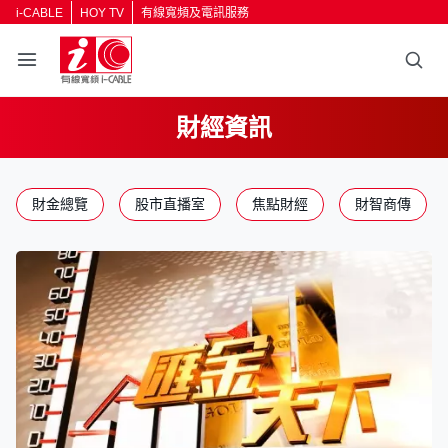
i-CABLE
HOY TV
有線寬頻及電訊服務
財經資訊
返回
財金總覽
股市直播室
焦點財經
財智商傳
按輸入鍵開始搜尋