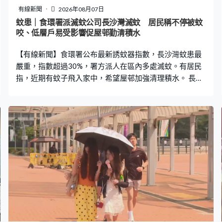
有線新聞
2026年08月07日
蚊患｜食環署派滅蚊公司長沙灣滅蚊 居民稱不停被蚊
咬、低層戶易受影響促屋邨勤清積水
【有線新聞】食環署公布最新誘蚊器指數，長沙灣蚊患最
嚴重，指數超過30%，署方派人在區內多處滅蚊。有居民
指，近期有蚊子飛入家中，希望屋邨加強清理積水。 長沙
灣蘇屋邨有食環署人員登上附近山坡視察，部分路面及溝
渠有少量積水，清潔工人隨即清理水道雜物，身穿保護衣
的人員霧化滅蚊。一街之隔的李鄭屋邨亦有滅蚊工作，有
人在屋邨外圍花槽噴灑除害劑。 晨運街坊繼續短衫外出，
有人說一周有幾次滅蚊工作，未感蚊患嚴重。陳女士：
「現在沒有，都是穿短衫，現在沒甚麼。（不擔心嗎？）
不是完全不擔心，不過現時自己未被白紋伊蚊叮過，沒那
麼怕。」許先生：「無所謂，早上出來做運動，沒甚麼所
謂。（有郁動不會怕？）是。（有被蚊咬嗎？）不覺得，
我曬黑了沒感覺。」 食環署誘蚊器指數分四級，指數介乎
20%至40%屬第三級，代表白紋伊蚊分布廣泛。七月階段
性指數，全港有三區在第三級，長沙灣自四月起一直上