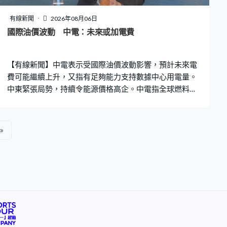
有線新聞
2026年08月06日
國際油價波動 中電：未來或加電費
【有線新聞】中電表示受國際油價波動影響，預計未來電
費可能繼續上升，又指有足夠能力支持數據中心用電量。
中東緊張局勢，持續令能源價格高企。中電指全球燃料價
格持續波動，8月的平均淨電價已經較1月上升4%，預計未
來電費仍有機會上調。中電控股首席執行官蔣東強：「如
果油價根據目前的情況，我預計短期內仍會是上升趨勢，
»
當然到年尾還需視乎油價變動如何，才知道屆時的油價水
平如何。我們會繼續採用『實報實銷』形式，在每月的電
費機制中反映。」 本港上半年售電量按年上升3.6%，當中
住宅升近2%，商業、基建及公共服務均升約4%。創科產
業持續發展，推動數據中心售電量升近12%，中電指有足
夠的供電能力滿足未來沙嶺數據中心需求。蔣東強：「這
樣大規模的數據中心供電量，我們在整個北部都會區的供
電規劃是可以足夠供應三到四個類似規模的數據中心，完