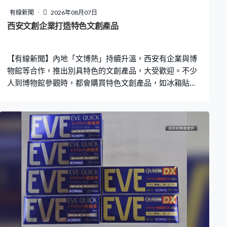
有線新聞
2026年08月07日
西安文創企業打造特色文創產品
【有線新聞】內地「文博熱」持續升溫，西安有企業與博
物館等合作，推出別具特色的文創產品，大受歡迎。不少
人到博物館參觀時，都會購買特色文創產品，如冰箱貼、
毛絨玩具等。西安一間文創企業看準暑假多年輕人出遊的
時機，團隊與西安市鐘鼓樓博物館、陝西考古博物館等合
作，推出包含當地歷史文化底蘊的文創產品，如把西安碑
林博物館的唐代石燈、半坡博物館的彩陶等經典文物轉化
為不同材質的紀念品，大受歡迎。 西安文創企業聯合創始
人楊志鵬：「我手上這個『雁魚銅燈』，它是在博物館裡
珍藏的，是西漢最早的環保的一個燈。它在博物館裡面，
是大家可以去看、帶不回去。後來我們經過二創以後，給
它做成一個環保的、可以亮燈的一個，用電子的方式可以
去亮燈。」 除了不同的博物館，楊志鵬的團隊亦會與省外
文化單位合作，並跟影視和城市特色IP「聯營」，打造不