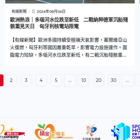
有線新聞
2026年08月06日
歐洲熱浪｜多瑙河水位跌至新低 二戰納粹德軍沉船殘
骸重見天日 匈牙利核電站限電
【有線新聞】歐洲多國持續受極端天氣影響，塞爾維亞山
火復燃，匈牙利等國因嚴重乾旱，影響電力設施運作。面
臨電力短缺，多瑙河水位跌至新低，有二戰沉船殘骸重見
天日。 塞爾維亞其中一個大火場是東部的德利布拉托沙
地，山火範圍超過300公頃，多架直升機灑水灌救，超過
80名消防員參與救火。德利布拉托沙地的山火之前大致撲
2
3
4
5
...
10
20
30
...
熄，但受到極端高溫，持續乾旱與強風影響死灰復燃。 極
端酷熱亦造成多國旱情，歐洲第二長河流多瑙河多處河段
水位跌至新低，在塞爾維亞普拉霍沃部分位置見到河床。
原本沉在河底約廿艘二戰納粹德軍戰艦殘骸，生鏽船身和
桅杆肉眼可見。納粹德軍當年撤退時估計蓄意自行擊沉
200艘戰艦，阻止蘇聯軍隊推進，塞爾維亞多次要求歐盟
協助清理殘留炸藥的戰艦。 斯洛伐克首都布拉迪斯拉發河
段乾涸，岩石露出，由於河流水位過低，多艘大型船隻無