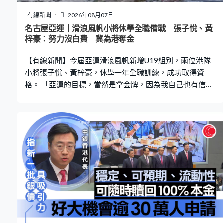
隔兩三天就全部都完，這個池子肯定都被傳染的，它密度
非常大嘛。」 有統計顯示，內地去年養殖約60萬噸牛蛙，
有線新聞
2026年08月07日
從2015年到2024年產量增長超過三倍，遠超其他水產。
名古屋亞運｜滑浪風帆小將休學全職備戰 張子悅、黃
在廣東汕頭，批發商將牛蛙分成三個級別，包括超標、符
梓豪：努力沒白費 冀為港奪金
合標準和幾乎無抗生素殘留，當中超標的牛蛙佔總數一
【有線新聞】今屆亞運滑浪風帆新增U19組別，兩位港隊
半。汕頭市水產公司負責人陳先生：「比如像
小將張子悅、黃梓豪，休學一年全職訓練，成功取得資
格。 「亞運的目標，當然是拿金牌，因為我自己也有信心
。很想知道自己可以做到多少，很想為香港拿一面金
牌。」出身滑浪風帆世家，17歲的張子悅喜歡與大自然博
弈。香港滑浪風帆代表張子悅：「你不只是用速度取勝，
你還要思考走哪一條路線，還要配合看天氣的變化，要學
會變通，你不可以很死板，走那邊一定贏的。」 9歲開始
接觸，18歲的黃梓豪就追求iQFOiL的速度感。香港滑浪風
帆代表黃梓豪：「升起板後就行得很快，雖然都增加危險
性，但是那個速度感真的挺特別，其他運動應該未必體驗
得到。」 為了追逐亞運夢，兩位小將都停學一年，專心備
戰及提早體驗全職生活。由當初覺得亞運遙不可及，到5月
煙台的全國賽突圍，鎖定入場券。黃梓豪：「就好似覺得