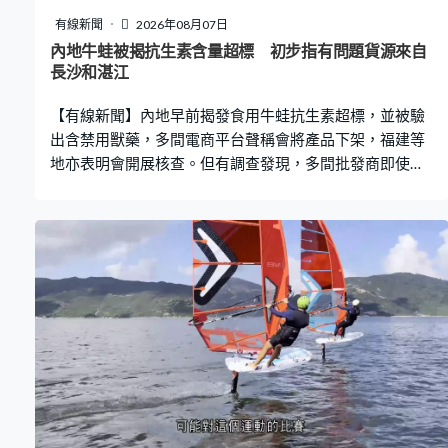
運，包括禁止美國、以色列及敵對國家使用航道，違規的
有線新聞
2026年08月07日
船可能要繳付相當於運載貨物總值20%的罰款。 伊朗戰事
內地牛蛙被揭抗生素含量超標 初步指有問題貨源來自
亦令區內緊張局勢升溫，沙特阿拉伯指控親伊朗的也門胡
長沙和湛江
塞武裝空襲沙特南部奈季蘭省，有沙特高官指，情報顯示
【有線新聞】內地早前揭發食用牛蛙抗生素超標，並被驗
胡塞在伊朗革命衛隊要求下，準備與伊拉克武裝組
出含禁用獸藥，多間電商平台聲稱會將產品下架，福建等
地亦表明會開展核查。但有調查發現，多間批發商即使明
知產品不合格，仍照樣收購和銷售，初步指有問題貨源來
自湖南長沙和廣東湛江。 牛蛙在內地是受歡迎的食材，賣
牛蛙的專門店和火鍋店多達數萬間，近日有調查發現不少
牛蛙產品抗生素含量遠超國家標準。在福建漳州有從廣東
汕頭「入貨」的批發商形容抗生素超標情況「正常」，批
發商劉先生：「我們是合作，但是你那個蛙去哪裡抓的，
這個事我不給你管，反正你要保證，比如說我一天要多
少，你要給我多少，這樣就可以。」 他指倉庫內有產品存
放了超過兩年，除了牛蛙外，甲魚、小龍蝦等都會使用大
量的抗生素，目的是控制成本和產量。劉先生：「你比如
一個池塘，如果出現三四隻有病，你當天晚上沒弄起來，