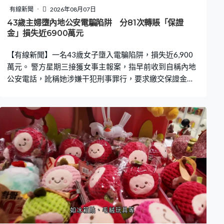
有線新聞
2026年08月07日
43歲主婦墮內地公安電騙陷阱 分81次轉賬「保證
金」損失近6900萬元
【有線新聞】一名43歲女子墮入電騙陷阱，損失近6,900
萬元。 警方星期三接獲女事主報案，指早前收到自稱內地
公安電話，訛稱她涉嫌干犯刑事罪行，要求繳交保證金以
證清白，女事主按指示於過去一個月先後轉賬近6,900萬元
至指定銀行戶口，案件列「以欺騙手段取得財產」，暫未
有人被捕。據了解，女事主是家庭主婦，被指涉及洗黑錢
活動並將錢分81次轉入十個本地銀行戶口，告知家人後才
發現受騙。