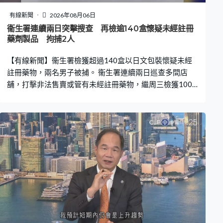
同的產品。他們還會聘請專家為設計細節把關，杜絕史實
偏差。楊志鵬：「首先說尊重傳統文化，源遠流長下來的
有線新聞
2026年08月06日
一些文化元素，都是特別經典的。但是我們用現代人能接
衞生署連續兩日突擊搜查 再檢逾140盒懷疑未經註冊
受，或者是更多好的去傳播的這種方式去提取它一些元
藥劑製品 拘捕2人
素，然後中間要有一個特別巧妙的平衡，就是不能過度，
【有線新聞】衞生署檢獲超過140盒以日文包裝懷疑未經
但是也不能說，我就原樣地把文物去復刻下來，那樣
註冊藥物，兩名男子被捕。 衞生署連續兩日巡查多間店
舖，打擊非法售賣或管有未經註冊藥物，繼周三檢獲100
盒藥物後，再於三間店舖檢獲超過140盒藥物，產品大多
以日文標籤，無附印香港藥劑製品註冊編號，兩名男子被
警方拘捕。 衞生署提醒有既定機制監察市面及互聯網上銷
售的藥物，若有人涉嫌違法會展開調查，需要時轉介執法
部門跟進。