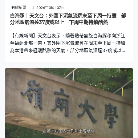
升，連續三個月在第三級，七月是32.1%，全港最高。另
有線新聞
2026年08月07日
外兩區分別是啟德及馬鞍山，食環署指引建議三至四級的
白海豚｜天文台：外圍下沉氣流周末至下周一持續 部
地區應進行特別滅蚊行動。 陳先生：「下來逛街、跑步，
分地區氣溫達37度或以上 下周中期持續酷熱
我平日天天穿短褲，但這裡被蚊不停咬，每隻腳十多下。
【有線新聞】天文台表示，隨著熱帶氣旋白海豚移向浙江
我見到他們（工人）有用蚊油灑在渠蓋，
至福建北部一帶，其外圍下沉氣流會在周末至下周一持續
為本港帶來極端酷熱的天氣，部分地區氣溫達37度或以
上。預料下周中期高溫天氣持續。