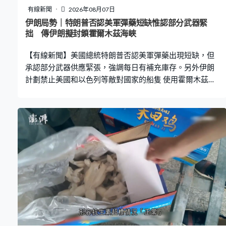
有線新聞
2026年08月07日
伊朗局勢｜特朗普否認美軍彈藥短缺惟認部分武器緊
拙 傳伊朗擬封鎖霍爾木茲海峽
【有線新聞】美國總統特朗普否認美軍彈藥出現短缺，但
承認部分武器供應緊張，強調每日有補充庫存。另外伊朗
計劃禁止美國和以色列等敵對國家的船隻 使用霍爾木茲海
峽，並對違規的船徵收相當於貨物價值20%的罰款。 美軍
據報在伊朗戰事後彈藥庫存不足，總統特朗普否認有彈藥
短缺，但聲稱部分武器供應緊拙，沒有透露詳情。美國總
統特朗普：「我們有部分威力強力的武器，近乎無限供
應，亦有部分武器供應有點緊張，我們每天正補充庫
存。」 外電早前報道，美軍已消耗大批長程武器和防空導
彈。美國有線新聞網絡報道，特朗普私下不滿傳媒在美伊
談判的關鍵時刻揭發事件，損害美方利益，他發文下令嚴
懲發放消息的人。至於華盛頓郵報指，特朗普曾因彈藥短
缺問題與戰爭部長海格塞斯對質，特朗普反駁稱極滿意海
格塞斯的表現。 他又指霍爾木茲海峽通航協議談判進展順
利，不過有報道指，伊朗計劃加強限制霍爾木茲海峽航