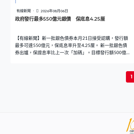
一年來休學了一年，這些努力沒白費。」張子悅：「對這
運動可能多了很多歸屬感。還有未必只是技術上進步了很
有線新聞
2026年08月06日
多，可能對這個運動的比賽，心態上我覺得比以前未全職
政府發行最多550億元銀債 保底息4.25厘
之前好。」 即將踏上亞洲最高舞台，技術及體能相差無
幾，勝負關鍵，往往在於「心態」，除了向教練取經，亦
【有線新聞】新一批銀色債券本月21日接受認購，發行額
要靠自己。黃梓豪：「不要想那麼多，
最多可達550億元，保底息率升至4.25厘。 新一批銀色債
券出爐，保證息率比上一次「加碼」。目標發行額500億
元，可視乎反應加碼至550億元，債券年期三年，入場費
一萬元，保底息率升至4.25厘，每年至少收息425元，若
持有三年至到期，收息共1,275元。 財經事務及庫務局局
1
長許正宇：「這次發行的銀債是在基礎建設債券計劃之下
發行的第4批零售債券，通過這個計劃，我們可以更好管理
我們未來大型基建現金流需要。」 有銀行認為銀債具吸引
力，中銀香港個人金融產品部總經理周國昌：「利率在
4.25厘，保底三年的息口可提供穩定性、可預期性，甚至
流動性，因為投資者可隨時贖回、取回100%的本金，所以
今年很大機會有超過30萬人申請。」 今次銀債是政府在
2026至27財年唯一發行的零售債券，1967年1月1日或之