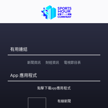
上任後的首個重大危機，梵蒂岡作出強硬回應，反映不再
願意忍讓，尤其兄弟會過去幾十年持續壯大，除了有700
多位神父外，在全球亦估計有60萬名信徒，對教廷構成威
脅。
有用連結
新聞資訊
財經資訊
電視節目表
App
應用程式
點擊下載app應用程式
有線新聞