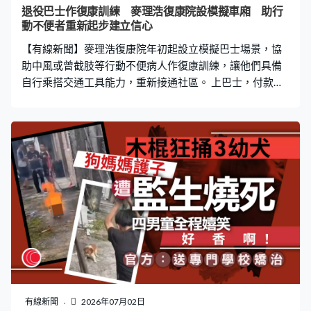
的城鎮及部分街道的發音，會持續更新。毛利語委員會主
退役巴士作復康訓練 麥理浩復康院設模擬車廂 助行
席形容是日常化毛利語的重要一步。 Google對新西蘭人使
動不便者重新起步建立信心
用導航服務時，
【有線新聞】麥理浩復康院年初起設立模擬巴士場景，協
助中風或曾截肢等行動不便病人作復康訓練，讓他們具備
自行乘搭交通工具能力，重新接通社區。 上巴士，付款，
找位置坐 ，這些日常不過的動作對於行動不便的康復者而
言，是重返社區的一大難關。康復者盧先生：「第一個難
關是跳那上一級。以前是正常人，上一級也不會留意那一
步，現在會很留意高度。上車要顧及很多，譬如付款等，
要部署好下一個步驟。」 麥理浩復康院利用九巴捐贈的退
役巴士部件及設備，搭建模擬巴士車廂，並於年初投入復
康服務。盧先生去年因腳部食肉菌感染而需截肢，後來轉
介到這裡接受7個月復康訓練，現已能獨自應付日常起居。
院方指以往訓練會使用部門自製的斜台或梯級，但場景不
貼近生活。麥理浩復康院註冊職業治療師伍令瑜：「有了
這個模擬車廂之後，變相在院內可以重複不斷建立自信和
技巧。對他們來說會更安心，出院時信心都會相對更
大。」復康院未來會引入VR技術，以及軚盤、離合器等模
有線新聞
2026年07月02日