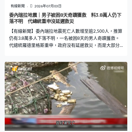
將事件交由律師處理，所以未能作進一步回應，希望大家
有線新聞
2026年07月03日
體諒。 過去三年多以來，本人於立法會工作，為公眾服
委內瑞拉地震｜男子被困8天奇蹟獲救 料3.8萬人仍下
務，深感榮幸，意義重大，亦獲益良多。 雖然離開立法
落不明 代總統重申沒延遲救災
會，但本人對服務社會的初心和熱誠不變，日後將在不同
【有線新聞】委內瑞拉地震死亡人數增至逾2,500人，推算
的崗位上，繼續為公眾、為香港努力。
仍有3.8萬多人下落不明，一名被困8天的男人奇蹟獲救。
代總統羅德里格斯重申，政府沒有延遲救災，而是大部分
拉瓜伊拉州官員都在地震中遇難。 在重災區拉瓜伊拉州，
被困8天的希爾奇蹟獲救，由擔架床抬出，身體狀況良好。
他被送上救護車，沿途有人拍手慶祝。40多歲的希爾是拉
瓜伊拉一座商場的夜班保安，上周三發生地震時，被困在
保安亭內。保安亭被重達140噸瓦礫壓住，但同時成為希
爾的保護罩，救援人員周日聽到微弱的求救聲音。救援人
員用攝影機，透過針孔攝影機鎖定他的位置，同時了解情
況，見到戴著口罩的希爾望向鏡頭，右眼充血。 多地救援
人員連日協助清走瓦礫、挖掘通道，又在裂縫間透過喉管
輸送水和營養液。有救援人員形容任務艱巨，他們在挖掘
並加固通道期間，發生多次坍塌事故阻礙救援，最終花70
多小時把他救出。希爾的妻子形容，他像戰士一樣撐過