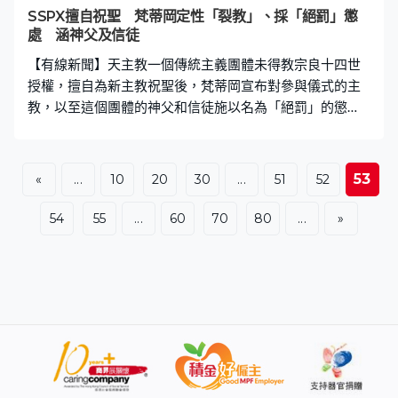
啊！」整個過程極為殘忍，畫面觸目驚心。 網傳家長道
SSPX擅自祝聖 梵蒂岡定性「裂教」、採「絕罰」懲
歉 4童送專門學校 影片隨後在網絡流傳，引起大批網民
處 涵神父及信徒
憤慨，而隨着輿論持續發酵，網上流傳出疑似涉事家長的
【有線新聞】天主教一個傳統主義團體未得教宗良十四世
道歉對話截圖，該名家長承認孩子的行為令人
授權，擅自為新主教祝聖後，梵蒂岡宣布對參與儀式的主
教，以至這個團體的神父和信徒施以名為「絕罰」的懲
處，代表他們不再與教廷共融。 天主教傳統主義團體聖庇
護十世司鐸兄弟會（SSPX），在瑞士的山區為四位新主教
舉行祝聖禮的翌日，他們在同一地方舉行彌撒，為四人祝
53
«
...
10
20
30
...
51
52
聖的兩名主教亦出席。梵蒂岡則將周三的祝聖禮定性為
「裂教」，宣布參與儀式的六名主教遭到「絕罰」，代表
54
55
...
60
70
80
...
»
他們不再與教廷共融。兄弟會的神職人員以及正式追隨兄
弟會的信徒，亦被視為受到「絕罰」的人；又提到兄弟會
的神職人員施行的告解及見證的婚姻均屬無效，勸籲所有
教友在與教會的共融中堅定不移，不參與兄弟會的禮儀和
活動。 反對教廷現代化改革的兄弟會在1988年亦曾擅自為
主教祝聖，教廷當時亦對相關的主教「絕罰」，但針對的
範圍並未如今次廣泛。教廷多年來嘗試與兄弟會透過對話
和解，但美聯社分析指出今次祝聖爭議，已構成良十四世