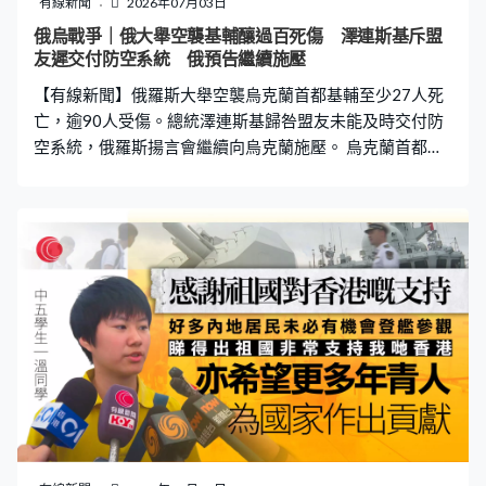
有線新聞
2026年07月03日
何倩靈：「我們說的都是教科書、資料上見到的東西，不
俄烏戰爭｜俄大舉空襲基輔釀過百死傷 澤連斯基斥盟
是實質見到的，他們現在見到時是兩種感覺？」 岸上亦有
友遲交付防空系統 俄預告繼續施壓
多個體驗區，展出多款海軍的槍械，學生可以拿起來感
【有線新聞】俄羅斯大舉空襲烏克蘭首都基輔至少27人死
受，嘗試瞄準。常用的航海儀器及防火服都可
亡，逾90人受傷。總統澤連斯基歸咎盟友未能及時交付防
空系統，俄羅斯揚言會繼續向烏克蘭施壓。 烏克蘭首都基
輔周四凌晨起遭俄羅斯密集轟炸，市中心有酒店被擊中起
火。九層高的住宅遇襲後損毀嚴重，救援人員出動起重機
清理瓦礫。烏軍稱俄羅斯向基輔等地發射74枚導彈，出動
近500架無人機，攻勢持續逾11小時，過百人死傷，約
130座建築物受損。基輔市長克利奇科形容是開戰以來俄
軍最猛烈的攻擊，宣布周五為哀悼日。有專家指，俄軍同
一時間內使用多種武器攻擊，削弱烏克蘭的防空系統。 總
統澤連斯基提早結束外訪，由愛爾蘭回國善後認為若盟友
及時交付防空導彈就能減少傷亡。澤連斯基：「你看到緩
慢交付（防空系統）的後果，這是個大問題。這些人不僅
失去寓所，他們失去家園，失去了孩子、家人和性命。」
他強調只要求盟友履行已達成的協議，而非提出額外要
求，又指烏克蘭需要至少140枚愛國者導彈，才能攔截約