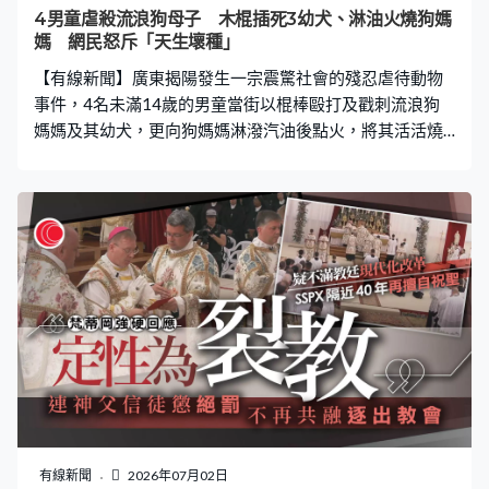
擬駕駛訓練，初步評估患者是否具備駕駛能力。
4男童虐殺流浪狗母子 木棍插死3幼犬、淋油火燒狗媽
媽 網民怒斥「天生壞種」
【有線新聞】廣東揭陽發生一宗震驚社會的殘忍虐待動物
事件，4名未滿14歲的男童當街以棍棒毆打及戳刺流浪狗
媽媽及其幼犬，更向狗媽媽淋潑汽油後點火，將其活活燒
死。施暴期間，四人全程嬉笑打鬧，甚至將殘酷過程拍下
並上傳至網絡炫耀。事件曝光後引發社會強烈憤慨，不少
網民質疑現行法律對低齡暴力行為的處置過輕，變相縱容
冷血行徑。 用棍毆打、淋油點火 男童歡呼：好香啊 據內
媒報道，事發在6月28日，廣東省揭陽市揭東區新亨鎮坪
埔村發生虐狗事件。根據網上流傳的影片，四名男童在街
道上圍攻流浪狗母子，不斷揮舞木棍反覆抽打。面對毫无
自保能力的半個月大幼犬，他們更以木棍用力戳刺，導致
三隻幼犬當場慘死。 而狗媽媽因護子天性，始終未有逃離
現場。此時，施暴者變本加厲，將汽油澆在滿身傷痕的狗
媽媽身上並點火。狗媽媽在烈火中痛苦奔跑並發出淒厲慘
叫，而圍觀的男童不但毫無憐憫之心，反而興高采烈地用
手機拍片，更在現場高呼「炒狗！好香啊！怎麼那麼香
有線新聞
2026年07月02日