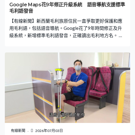
燒烤產業協會頭部企業，這些門店的老闆，或是他們的廚
Google Maps花9年修正升級系統 語音導航支援標準
師長，他們都有多年從業經驗。」 學員完成課程後，有機
毛利語發音
會獲資助創業，或推薦就業。喬彬彬：「學員結業之後，
【有線新聞】新西蘭毛利族原住民一直爭取更好保護和應
我們會對學員有一些幫扶政策，比方說，我們
用毛利語，包括語音導航。Google花了9年時間修正及升
級系統，新增標準毛利語發音，正確讀出毛利地方名。 新
西蘭這兩條用毛利語命名的街道，經Google Maps升級語
音導航系統後，可以用標準毛利語發音讀出。Google 改良
AI文字轉換語音模型，在導航系統支援新西蘭英語口音及
標準毛利語發音。用戶只需設定導航語言作新西蘭英語，
即可啟用。 新西蘭原住民毛利人所採用的毛利語，是新西
蘭官方語言之一。不過Google Maps過往被批評程式的毛
利語發音不正確，不少毛利人不滿。2017年，Google和新
西蘭電訊公司以及政府毛利語委員會合作，推動糾正發音
並諮詢公眾，逾6萬詞語需要改正發音，不過因技術問題，
令Google未能實現於2017年內改善系統的承諾。毛利語委
員會期間向Google提供標準發音數據，並招募配音員朗讀
毛利語字詞，協助訓練AI模型。隨著AI技術發展更成熟，
Google在9年後成功升級系統，首階段糾正用毛利語命名
有線新聞
2026年07月03日