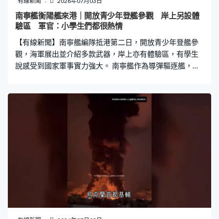
有線新聞
2026年07月03日
回本邨，現在就是討論這個問題，現在家人都未決定。」
南寧艦衡陽艦來港｜開放青少年登艦參觀 岸上另設體
馬鞍山信義學校日前發通告給家長通知合併一事，稱希望
驗區 軍官：小學生們都很熱情
透過合併升級，突破現有校舍和資源上的限制，提升教學
【有線新聞】南寧艦編隊抵港第二日，開放青少年登艦參
質素。學校現任校長簡淑菁將調任為禾輋信
觀，海軍展出並介紹多款武器，岸上亦有體驗區，有學生
說感受到國家軍事實力強大。 南寧艦作為導彈驅逐艦，參
觀焦點落在艦上配備的武器，包括這支俗稱「萬發炮」的
11管30毫米近防炮、甲板上的垂直發射裝置等。一眾中小
學生登上甲板，聽取海軍士兵講解武器資訊。甲板另一端
是一個停機坪，展示一架艦載反潛直升機。 中一學生楊同
學：「我覺得這些（軍艦）展現出我們中華人民共和國的
強硬，還有我們的裝備是十分先進的，可以抵擋敵人？」
中五學生溫同學：「感謝祖國對我們香港的支持，據我所
知很多內地居民其實未必有機會參加相關活動，登艦參
觀，看得出祖國是非常支持我們香港？」 編隊另一艘導彈
護衞艦衡陽艦亦開放參觀，甲板上可以近距離觀看這支76
毫米艦炮及火箭深彈發射系統。兩艘艦艇都配備艦載直升
機，讓大家都能近距離接觸，影相留念。有帶團參觀的老
師相信，學生親眼見到軍備，會留下深刻印象。小學教師