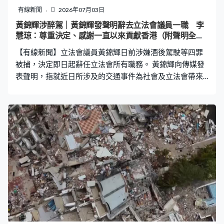
有線新聞
2026年07月03日
黃錦輝涉醉駕｜黃錦輝發聲明辭去立法會議員一職 李
慧琼：尊重決定、感謝一直以來貢獻香港（附聲明全
文）
【有線新聞】立法會議員黃錦輝日前涉嫌酒後駕駛等四罪
被捕，決定即日起辭任立法會所有職務。 黃錦輝向傳媒發
表聲明，指就近日所涉及的交通事件為社會及立法會帶來
困擾，深表歉意。為免影響立法會運作，經過慎重考慮，
決定即日起辭去立法會的所有職務。又指警方正調查事
件，他已交律師處理，未能作進一步回應。 立法會主席李
慧琼發表聲明，指黃錦輝已向立法會秘書給予書面辭職通
知，尊重他的決定，衷心感謝他一直以來盡心盡力服務立
法會，貢獻香港。 中大較早前表示，已暫停身兼中大工程
學院副院長黃錦輝在大學的行政職務。 聲明全文 致各位傳
媒朋友： 以下為黃錦輝先生就日前的交通事件的第二次聲
明，謹供各位參考及報導。謝謝。 聲明 就近日所涉及的交
通事件，為社會及立法會帶來困擾，本人謹此深表歉意。
為免影響立法會運作，本人經過慎重考慮，決定由即日起
辭去立法會的所有職務。 現時警方正調查事件，本人亦已