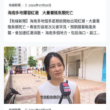
去。 地震造成1萬多人死傷，至少189幢建築倒塌，拉瓜伊
有線新聞
2026年07月03日
拉設臨時帳篷，讓家屬辨認遺體。美媒引述一名法醫指，
海南多地爆發紅潮 大量養殖魚類死亡
每天在拉瓜伊拉處理約400具遺體。不少民眾在地震發生
【有線新聞】海南多地個多星期前開始出現紅潮，大量養
後初期，徒手清走瓦礫營救摯親，不滿政府應災不力，進
殖魚類死亡。專家形容是次災害罕見，預期隨著颱風來
度緩慢。代總統羅德格里
襲，會加速紅潮消散。 海南多個地方，包括海口、昌江、
臨高等，因爆發紅潮，不少死魚被沖上岸。海口秀英區有
大量養殖魚類死亡，當局一日內清理了過百噸死魚。澄邁
附近海域亦有約30萬斤養殖魚類因紅潮死亡，養殖戶損失
慘重。 海南省海洋廳把應急響應級別提升至二級，經初步
統計，紅潮最大分布面積187平方公里，估計全省最大受
影響面積達210平方公里。暨南大學赤潮與海洋生物學研
究中心主任呂頌輝：「這次海南發生的赤潮，應該把它歸
結為叫有害赤潮。它讓魚死亡，這種毒素高度密集以後腐
爛發臭，或者讓海水溶解氧變低，然後讓其他的生物無法
生長。這次赤潮最主要是對魚類的影響，網箱養殖如果赤
潮來了以後牠跑不掉。」 專家指這次發生紅潮海域，近期
沒有發現大面積污染，初步判斷與持續高溫天氣有關，又
指今次紅潮的爆發和擴散速度比之前的快，情況比較罕