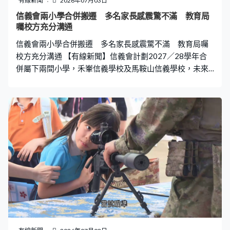
有線新聞
2026年07月03日
見。 至於引發今次紅潮的藻類毒素，當局指經初步判斷，
信義會兩小學合併搬遷 多名家長感震驚不滿 教育局
對魚類有較強毒性，不會沿食物鏈傳給人體，不存在危害
囑校方充分溝通
公眾健康的風險。當地水產品經衞生監測後，可正常食
信義會兩小學合併搬遷 多名家長感震驚不滿 教育局囑
用，但建議民眾不要在紅潮海域下水。 隨著颱
校方充分溝通 【有線新聞】信義會計劃2027／28學年合
併屬下兩間小學，禾輋信義學校及馬鞍山信義學校，未來
會改名為基督教香港信義會睿信學校，有學校今晚舉行家
長簡介會，多名家長對合併感震驚及不滿。 早上學生如常
上學，但多位家長對學校合併消息非常關注。馬鞍山信義
學校家長劉小姐：「它突然和我們說要搬，我們都覺得很
震驚，到現在已大半年了，都沒有提及過這個問題方面，
然後我就覺得，你搬校舍不跟我們說，要我們學校的學生
怎麼辦，家長要怎樣辦。」 有家長不滿合併後要由馬鞍山
轉到沙田博康邨新校舍上學。馬鞍山信義學校家長麥小
姐：「遠了很多，如果是這樣，我們不會選擇這間學校。
（其實學校好像剛剛今年收生都足夠？）是的，收爆的。
（學校本身有甚麼徵兆會合併？）我們完全不知，它出通
告我們才知道。」 馬鞍山信義學校家長方先生：「那你要
轉校，當然到時看看甚麼情況，看看需不需要再轉校，轉