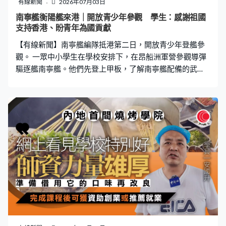
有線新聞
2026年07月03日
70枚彈道導彈。 基輔46個地鐵站開放予民眾避難，破紀錄
南寧艦衡陽艦來港｜開放青少年參觀 學生：感謝祖國
收容5萬多人 ，包括4,500名兒童。克里姆林宮揚言會加大
支持香港、盼青年為國貢獻
向烏克蘭施壓，實現戰爭目標。
【有線新聞】南寧艦編隊抵港第二日，開放青少年登艦參
觀。 一眾中小學生在學校安排下，在昂船洲軍營參觀導彈
驅逐艦南寧艦。他們先登上甲板，了解南寧艦配備的武
器，又在艦載直升機前拍照留念。海軍士兵向學生講解，
並帶領他們進入船艙。編隊另一艘導彈護衞艦衡陽艦亦開
放學生參觀，甲板上可以近距離觀看火箭炮架。有學生說
十分興奮，期望之後再有機會登上其他軍艦。 中一學生楊
同學：「我覺得這些（軍艦），展現出我們中華人民共和
國的強硬，還有我們的裝備是十分先進的，可以抵擋敵
人。」中五學生溫同學：「感謝祖國對我們香港的支持，
據我所知很多內地居民其實未必有機會參加相關活動，登
艦參觀，看得出祖國是非常支持我們香港，亦希望我們更
多年青人可以了解相關資訊，去投入國家一些工作，為國
家作出貢獻。」