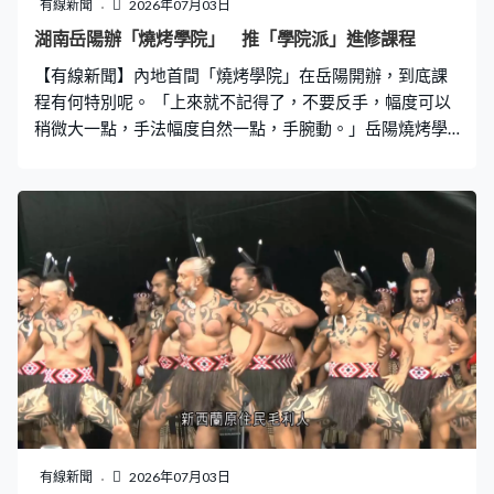
有線新聞
2026年07月03日
湖南岳陽辦「燒烤學院」 推「學院派」進修課程
【有線新聞】內地首間「燒烤學院」在岳陽開辦，到底課
程有何特別呢。 「上來就不記得了，不要反手，幅度可以
稍微大一點，手法幅度自然一點，手腕動。」岳陽燒烤學
院的學員，來自五湖四海，當中有入行20多年的燒烤師
傅，也有正準備入行的「新手」。北京學員安國升：「我
是從網上看見他那學校特別好，師資力量雄厚，我是準備
借用它的口味，根據我那個再改良。」河南學員陳金金：
「對燒烤比較感興趣，以後想嘗試這個行業。」 統計顯
示，去年售出的岳陽燒烤，多達6億串，整個產業鏈突破
30億元人民幣，帶動近10萬人就業，成立燒烤學院，旨在
進一步發展岳陽的燒烤經濟，以及培育這方面的人才。岳
陽燒烤學院執行副院長喬彬彬：「我們岳陽燒烤學院的課
程設置，上午是理論課，理論課包含了燒烤工藝，燒烤店
舖門店管理和服務，以及成本核算、新媒體製作，中國燒
烤通史等等之類的。下午就是實訓課，我們會教給學員將
近30個菜品的教學，我們所有的實訓老師，都來自岳陽市
有線新聞
2026年07月03日