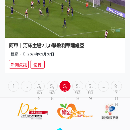
阿甲｜河床主場2比0擊敗利華達維亞
體育
2024年03月07日
新聞資訊
體育
1
…
5,
5,
5,
5,
5,
…
9,
63
63
63
63
63
7
5
6
7
8
9
0
8