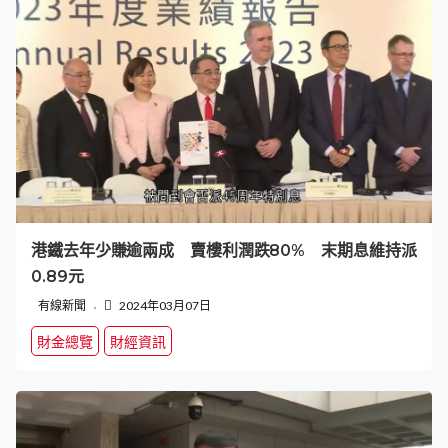
港鐵去年少賺逾兩成 賣樓利潤跌80% 末期息維持派
0.89元
有線新聞
2024年03月07日
財金總覽
財經資訊