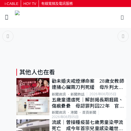
i-CABLE
HOY TV
有線寬頻及電訊服務
返回
按輸入鍵開始搜尋
其他人也在看
勸未婚夫戒煙爆命案 28歲女教師
連捅心臟兩刀判死緩 母斥判太重
已上訴
2026年08月05日
新聞資訊
新聞熱話
五歲童遭虐死｜解剖揭長期捱餓、
傷痕纍纍 母認罪判囚22年 官斥
冷血：同類案最惡劣
新聞資訊
港聞
首頁新聞
2026年08月05日
流感｜曾接種疫苗七歲男童染甲流
死亡 成今年首宗兒童感染離世個