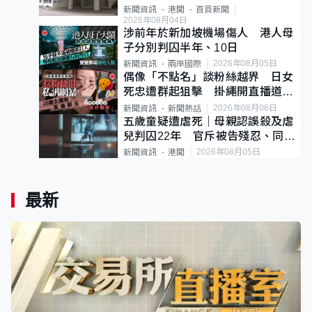
案
新聞資訊
港聞
首頁新聞
2026年08月04日
涉前年於新加坡機場傷人 港人母
子分別判囚半年、10日
2026年08月05日
新聞資訊
兩岸國際
偶像「不點名」談粉絲越界 日女
死忠遭群起狙擊 掛繩開直播道歉
後輕生
2026年08月06日
新聞資訊
新聞熱話
五歲童疑遭虐死｜母親認誤殺及虐
兒判囚22年 官斥被告殘忍、同類
案最惡劣
2026年08月05日
新聞資訊
港聞
最新