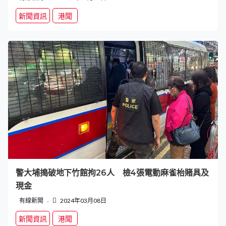
新聞資訊
港聞
警大埔搗破地下竹館拘26人 檢4張電動麻雀枱賭具及
現金
有線新聞
2024年03月08日
新聞資訊
港聞