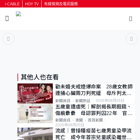
i-CABLE
HOY TV
有線寬頻及電訊服務
返回
按輸入鍵開始搜尋
其他人也在看
勸未婚夫戒煙爆命案 28歲女教師
連捅心臟兩刀判死緩 母斥判太重
已上訴
2026年08月05日
新聞資訊
新聞熱話
五歲童遭虐死｜解剖揭長期捱餓、
傷痕纍纍 母認罪判囚22年 官斥
冷血：同類案最惡劣
新聞資訊
港聞
首頁新聞
2026年08月05日
流感｜曾接種疫苗七歲男童染甲流
死亡 成今年首宗兒童感染離世個