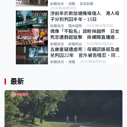
案
新聞資訊
港聞
首頁新聞
2026年08月04日
涉前年於新加坡機場傷人 港人母
子分別判囚半年、10日
2026年08月05日
新聞資訊
兩岸國際
偶像「不點名」談粉絲越界 日女
死忠遭群起狙擊 掛繩開直播道歉
後輕生
2026年08月06日
新聞資訊
新聞熱話
五歲童疑遭虐死｜母親認誤殺及虐
兒判囚22年 官斥被告殘忍、同類
案最惡劣
2026年08月05日
新聞資訊
港聞
最新