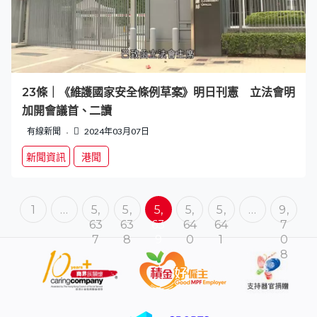
23條｜《維護國家安全條例草案》明日刊憲 立法會明
加開會議首、二讀
有線新聞
2024年03月07日
新聞資訊
港聞
1
…
5,
5,
5,
5,
5,
…
9,
63
63
63
64
64
7
7
8
9
0
1
0
8