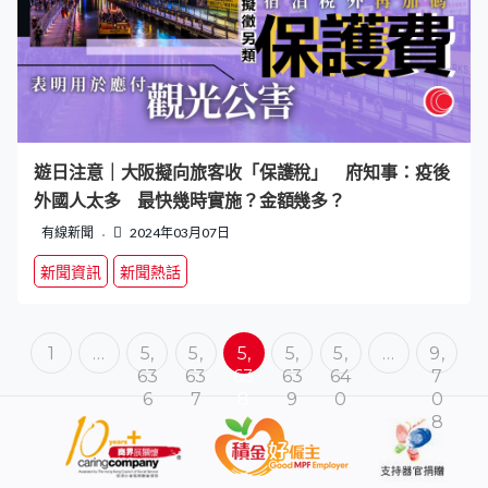
遊日注意｜大阪擬向旅客收「保護稅」 府知事：疫後
外國人太多 最快幾時實施？金額幾多？
有線新聞
2024年03月07日
新聞資訊
新聞熱話
1
…
5,
5,
5,
5,
5,
…
9,
63
63
63
63
64
7
6
7
8
9
0
0
8