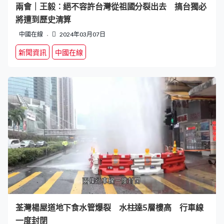
兩會｜王毅︰絕不容許台灣從祖國分裂出去 搞台獨必
將遭到歷史清算
中國在線
2024年03月07日
新聞資訊
中國在線
荃灣楊屋道地下食水管爆裂 水柱達5層樓高 行車線
一度封閉