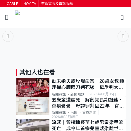
i-CABLE
HOY TV
有線寬頻及電訊服務
返回
按輸入鍵開始搜尋
其他人也在看
勸未婚夫戒煙爆命案 28歲女教師
連捅心臟兩刀判死緩 母斥判太重
已上訴
2026年08月05日
新聞資訊
新聞熱話
五歲童遭虐死｜解剖揭長期捱餓、
傷痕纍纍 母認罪判囚22年 官斥
冷血：同類案最惡劣
新聞資訊
港聞
首頁新聞
2026年08月05日
流感｜曾接種疫苗七歲男童染甲流
死亡 成今年首宗兒童感染離世個