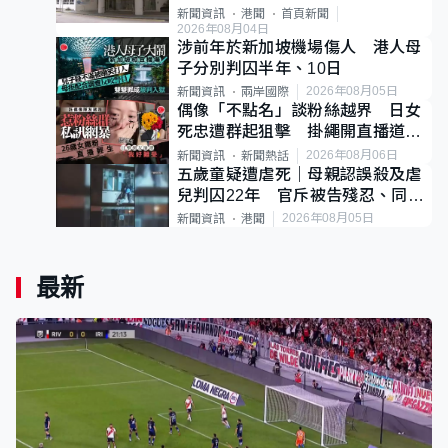
案
新聞資訊
港聞
首頁新聞
2026年08月04日
涉前年於新加坡機場傷人 港人母
子分別判囚半年、10日
2026年08月05日
新聞資訊
兩岸國際
偶像「不點名」談粉絲越界 日女
死忠遭群起狙擊 掛繩開直播道歉
後輕生
2026年08月06日
新聞資訊
新聞熱話
五歲童疑遭虐死｜母親認誤殺及虐
兒判囚22年 官斥被告殘忍、同類
案最惡劣
2026年08月05日
新聞資訊
港聞
最新