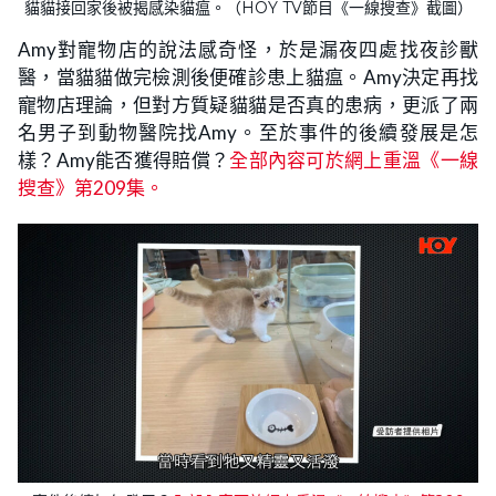
貓貓接回家後被揭感染貓瘟。（HOY TV節目《一線搜查》截圖）
Amy對寵物店的說法感奇怪，於是漏夜四處找夜診獸
醫，當貓貓做完檢測後便確診患上貓瘟。Amy決定再找
寵物店理論，但對方質疑貓貓是否真的患病，更派了兩
名男子到動物醫院找Amy。至於事件的後續發展是怎
樣？Amy能否獲得賠償？
全部內容可於網上重溫《一線
搜查》第209集。