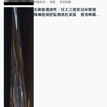
新聞資訊
港聞
首頁新聞
五歲童遭虐死｜社工三度家訪未察覺
機構倡頻密監察高危家庭 管浩鳴籲加
強跨部門協作