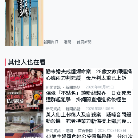
新聞資訊
港聞
首頁新聞
其他人也在看
勸未婚夫戒煙爆命案 28歲女教師連捅
心臟兩刀判死緩 母斥判太重已上訴
2026年08月05日
新聞資訊
新聞熱話
偶像「不點名」談粉絲越界 日女死忠
遭群起狙擊 掛繩開直播道歉後輕生
2026年08月06日
新聞資訊
新聞熱話
黃大仙上邨傷人及自殺案 疑噪音問題
動殺機 死者持菜刀斬傷樓上鄰居後墮
斃
2026年08月08日
新聞資訊
港聞
首頁新聞
43歲主婦墮內地公安電騙陷阱 分81次