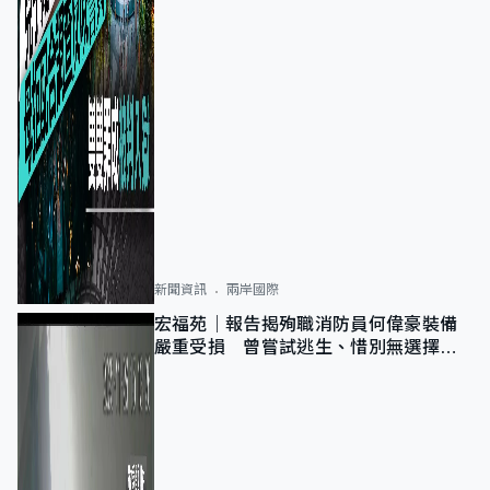
新聞資訊
兩岸國際
宏福苑｜報告揭殉職消防員何偉豪裝備
嚴重受損 曾嘗試逃生、惜別無選擇下
棄裝備墮樓