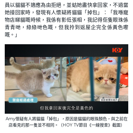
員以貓貓不適應為由拒絕，並蛄她盡快拿回家，不過當
她接回家時，發現有人懷疑將貓貓「掉包」：「我喺寵
物店睇貓嘅時候，我係有影低張相，我記得佢隻眼珠係
青青哋，綠綠哋色嘅，但我拎到返屋企完全係黃色嚟
嘅。」
Amy懷疑有人將貓貓「掉包」，原因是貓貓的眼珠顏色，與之前在
店看見的那一隻並不相同。（HOY TV節目《一線搜查》截圖）