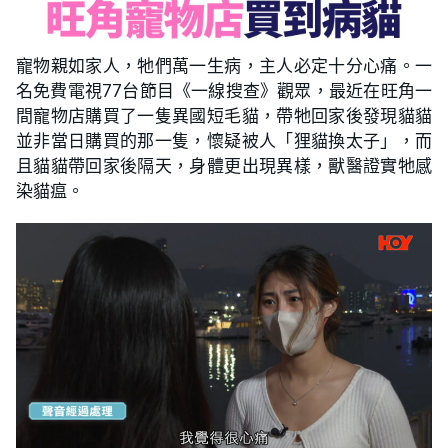
寵物親如家人，牠們萬一生病，主人必定十分心痛。一
名免費電視77台節目《一線搜查》觀眾，最近在旺角一
間寵物店購買了一隻異國短毛貓，帶牠回家後發現貓貓
並非當日購買的那一隻，懷疑被人「狸貓換太子」，而
且貓貓帶回家後隔天，身體更出現異樣，獸醫證實牠感
染貓瘟。