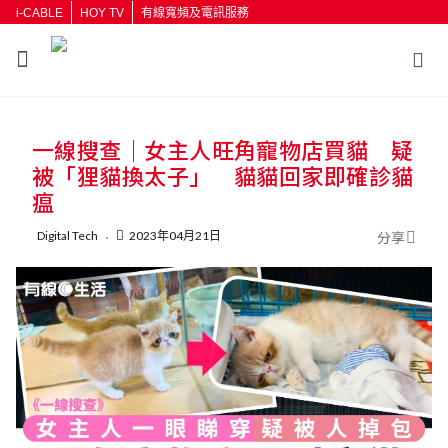
i-CABLE
HOY TV
有線寬頻及電訊服務
返回
一線搜查｜女主人旺角寵物店買貓 疑
按輸入鍵開始搜尋
被「狸貓換太子」 貓貓回家即確診貓
瘟
Digital Tech
2023年04月21日
分享