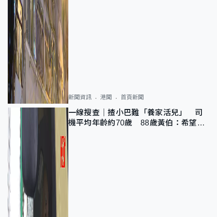
新聞資訊
港聞
首頁新聞
一線搜查｜揸小巴難「養家活兒」 司
機平均年齡約70歲 88歲黃伯：希望一
直揸落去