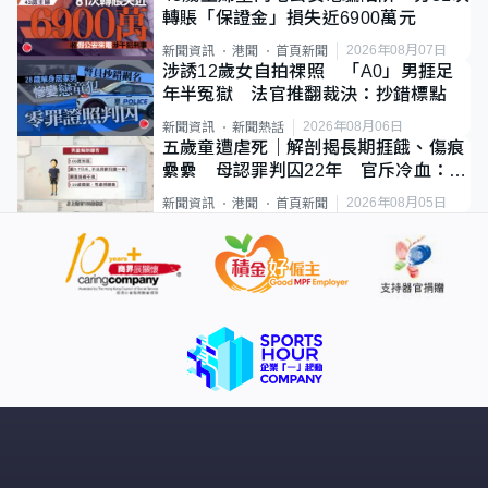
轉賬「保證金」損失近6900萬元
2026年08月07日
新聞資訊
港聞
首頁新聞
涉誘12歲女自拍祼照 「A0」男捱足
年半冤獄 法官推翻裁決：抄錯標點
2026年08月06日
新聞資訊
新聞熱話
五歲童遭虐死｜解剖揭長期捱餓、傷痕
纍纍 母認罪判囚22年 官斥冷血：同
類案最惡劣
2026年08月05日
新聞資訊
港聞
首頁新聞