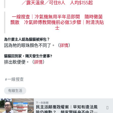
／露天溫泉／可住8人 人均$155起
一線搜查｜冷氣機無用半年忌即開 隨時黴菌
飄散 冷氣師傅教開機前必做3步驟｜附清洗貼
士
為什麼主人認為貓貓被掉包？
因為牠的眼珠顏色不同了。（
詳情
）
貓貓回到家，隔天發生什麼事?
排出軟便便。（
詳情
）
一線搜查
有線生活
下一則新聞
民主派顛覆政權案︱早知有違法風
險仍推動？ 趙家賢稱身不由己、