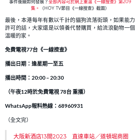
事件後續如何發展？
全部內容可於網上重溫《一線搜查》第209
集。
（HOY TV節目《一線搜查》截圖）
最後，本港每年有數以千計的貓狗流落街頭，如果能力
許可的話，大家還是以領養代替購買，給流浪動物一個
溫暖的家。
免費電視
77
台《一線搜查》
播出日期：逢星期一至五
播出時間：
20:00
–
20:30
（午夜
12
時於免費電視
78
台
重播）
WhatsApp報料熱線：68960931
（全文完）
大阪新酒店13間2023 直達車站／道頓堀商圈