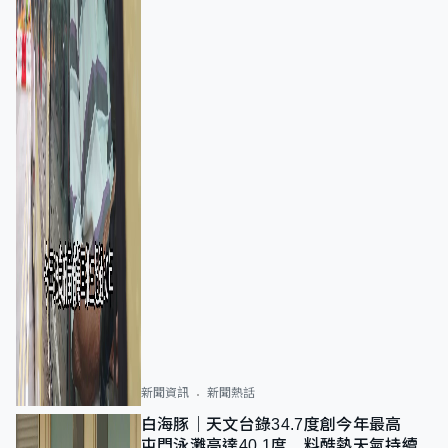
新聞資訊
新聞熱話
白海豚｜天文台錄34.7度創今年最高
屯門泳灘高達40.1度 料酷熱天氣持續