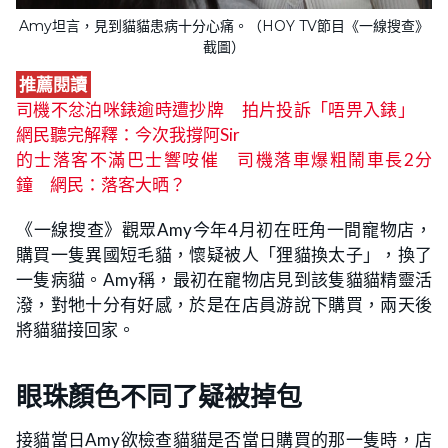
Amy坦言，見到貓貓患病十分心痛。（HOY TV節目《一線搜查》
截圖）
推薦閱讀
司機不忿泊咪錶逾時遭抄牌 拍片投訴「唔畀入錶」
網民聽完解釋：今次我撐阿Sir
的士落客不滿巴士響咹催 司機落車爆粗鬧車長2分
鐘 網民：落客大晒？
《一線搜查》觀眾Amy今年4月初在旺角一間寵物店，
購買一隻異國短毛貓，懷疑被人「狸貓換太子」，換了
一隻病貓。Amy稱，最初在寵物店見到該隻貓貓精靈活
潑，對牠十分有好感，於是在店員游說下購買，兩天後
將貓貓接回家。
眼珠顏色不同了疑被掉包
接貓當日Amy欲檢查貓貓是否當日購買的那一隻時，店