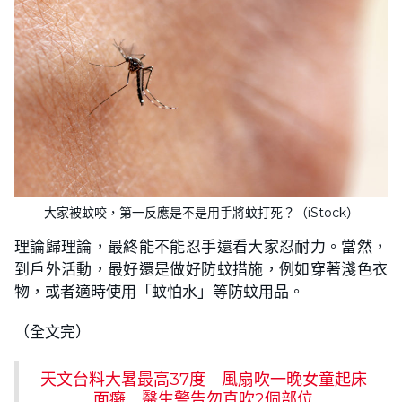
大家被蚊咬，第一反應是不是用手將蚊打死？（iStock）
理論歸理論，最終能不能忍手還看大家忍耐力。當然，
到戶外活動，最好還是做好防蚊措施，例如穿著淺色衣
物，或者適時使用「蚊怕水」等防蚊用品。
（全文完）
天文台料大暑最高37度 風扇吹一晚女童起床
面癱 醫生警告勿直吹2個部位