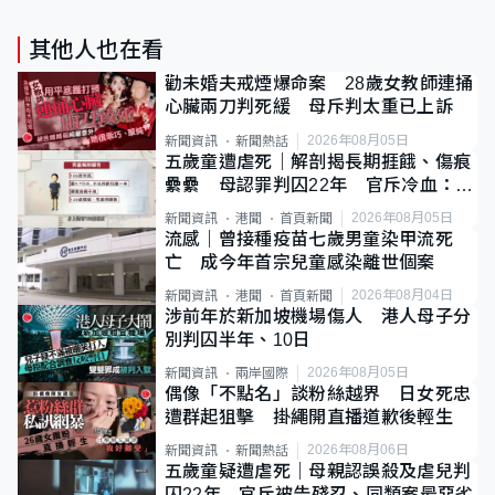
其他人也在看
勸未婚夫戒煙爆命案 28歲女教師連捅
心臟兩刀判死緩 母斥判太重已上訴
2026年08月05日
新聞資訊
新聞熱話
五歲童遭虐死｜解剖揭長期捱餓、傷痕
纍纍 母認罪判囚22年 官斥冷血：同
類案最惡劣
2026年08月05日
新聞資訊
港聞
首頁新聞
流感｜曾接種疫苗七歲男童染甲流死
亡 成今年首宗兒童感染離世個案
2026年08月04日
新聞資訊
港聞
首頁新聞
涉前年於新加坡機場傷人 港人母子分
別判囚半年、10日
2026年08月05日
新聞資訊
兩岸國際
偶像「不點名」談粉絲越界 日女死忠
遭群起狙擊 掛繩開直播道歉後輕生
2026年08月06日
新聞資訊
新聞熱話
五歲童疑遭虐死｜母親認誤殺及虐兒判
囚22年 官斥被告殘忍、同類案最惡劣