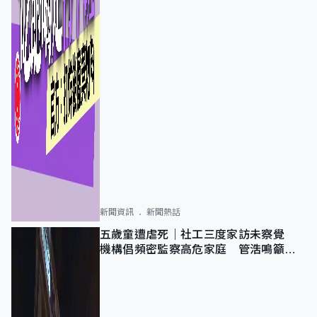
新聞資訊
新聞熱話
五歲童遭虐死｜社工三度家訪未察覺
機構倡頻密監察高危家庭 管浩鳴籲加
強跨部門協作