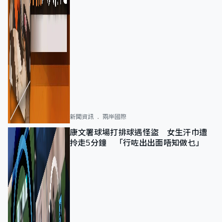
新聞資訊
兩岸國際
康文署球場打排球遇怪盜 女生汗巾遭
拎走5分鐘 「行咗出出面唔知做乜」