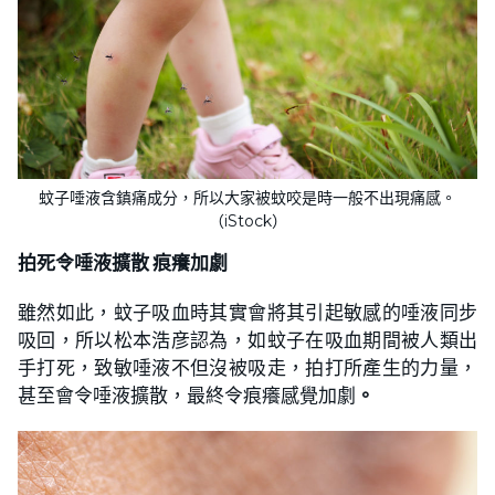
蚊子唾液含鎮痛成分，所以大家被蚊咬是時一般不出現痛感。
（iStock）
拍死令唾液擴散 痕癢加劇
雖然如此，蚊子吸血時其實會將其引起敏感的唾液同步
吸回，所以松本浩彦認為，如蚊子在吸血期間被人類出
手打死，致敏唾液不但沒被吸走，拍打所產生的力量，
甚至會令唾液擴散，最終令痕癢感覺加劇
。