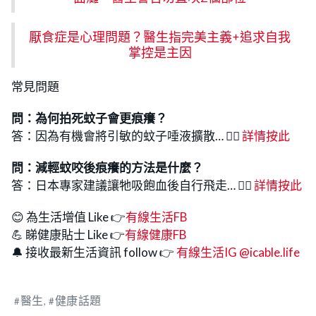
厭食症是心理問題？醫生指完美主義+追求自我
掌控是主因
常見問題
問：為何拍死蚊子會更痕癢？
答：因為有機會將引敏的蚊子唾液擴散… 👉🏻
詳情按此
問：
減輕蚊咬後痕癢的方法是什麼？
答：日本專家建議讓牠吸飽血後自行飛走… 👉🏻
詳情按此
😊 為生活增值 Like 👉
有線生活FB
💪 睇健康貼士 Like 👉
有線健康FB
🔔 接收最新生活資訊 follow 👉
有線生活IG @icable.life
醫生
健康話題