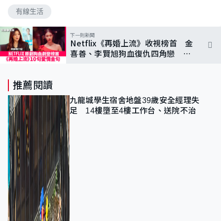
有線生活
下一則新聞
Netflix《再婚上流》收視榜首 金
喜善、李賢旭狗血復仇四角戀 10
大愛情金句+劇情介紹
推薦閱讀
九龍城學生宿舍地盤39歲安全經理失
足 14樓墮至4樓工作台、送院不治