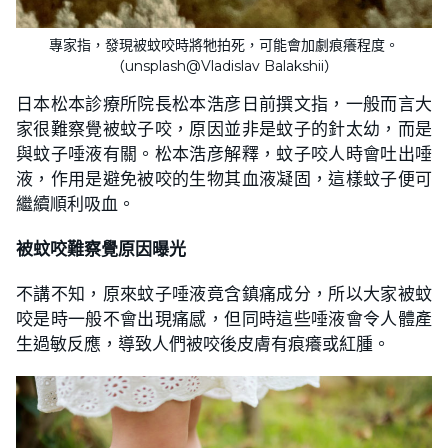
專家指，發現被蚊咬時將牠拍死，可能會加劇痕癢程度。
（unsplash@Vladislav Balakshii）
日本松本診療所院長松本浩彦日前撰文指，一般而言大
家很難察覺被蚊子咬，原因並非是蚊子的針太幼，而是
與蚊子唾液有關。松本浩彦解釋，蚊子咬人時會吐出唾
液，作用是避免被咬的生物其血液凝固，這樣蚊子便可
繼續順利吸血。
被蚊咬難察覺原因曝光
不講不知，原來蚊子唾液竟含鎮痛成分，所以大家被蚊
咬是時一般不會出現痛感，但同時這些唾液會令人體產
生過敏反應，導致人們被咬後皮膚有痕癢或紅腫。