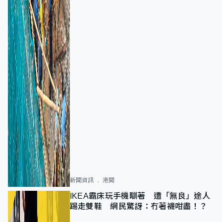
新聞資訊
港聞
IKEA霸床玩手機瞓著 遭「無良」途人
踢走雙鞋 網民驚訝：冇著襪咁盡！？