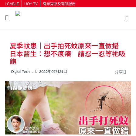
i-CABLE
HOY TV
有線寬頻及電訊服務
返回
夏季蚊患｜出手拍死蚊原來一直做錯
按輸入鍵開始搜尋
日本醫生：想不痕癢 請忍一忍等牠吸
飽
Digital Tech
2022年07月21日
分享