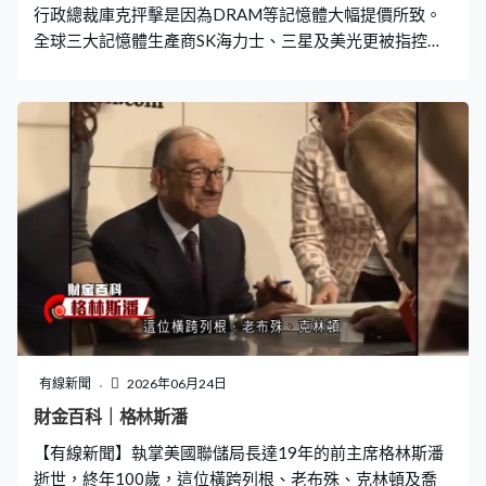
行政總裁庫克抨擊是因為DRAM等記憶體大幅提價所致。
全球三大記憶體生產商SK海力士、三星及美光更被指控合
謀操縱DRAM價格，遭到集體訴訟。不過美光反駁，記憶
體短缺造成供應荒是大客戶長期施壓，要求不合理低價，
扭曲了市場供求。 其實三大晶片商已經將記憶體的發展，
由供應DRAM給予手機等傳統電子產品，轉向更高級用作
AI運算、毛利更高的高頻寬記憶體HBM。GPU等AI晶片運
算大舉提速，而儲存數據的記憶體，亦需要跟上配合，提
升存取速度，令HBM可望爆發式擴張。 目前HBM市場由
南韓的SK海力士、三星以及美國的美光、三足鼎立，壟斷
超過九成半市場。當中以SK海力士為領導者，據市場統
計，市佔率約50%至62%，不過論成長速度就以美光最
佳。 而下半年HBM發展將由HBM3逐步普及到量產
HBM4，業界分析今年HBM4的戰略布局，三星會進取擴
張，策略上在於搶占市場佔有率。而佔絕對領導地位的SK
有線新聞
2026年06月24日
海力士未必會盲目跟隨擴張，核心策略以改善毛利為優
財金百科｜格林斯潘
先。至於美光的核心策略就以配合客戶需求，以客製化穩
【有線新聞】執掌美國聯儲局長達19年的前主席格林斯潘
定客源為主。市場估計今年全球HBM的銷售會大增約7
逝世，終年100歲，這位橫跨列根、老布殊、克林頓及喬
成，去到540