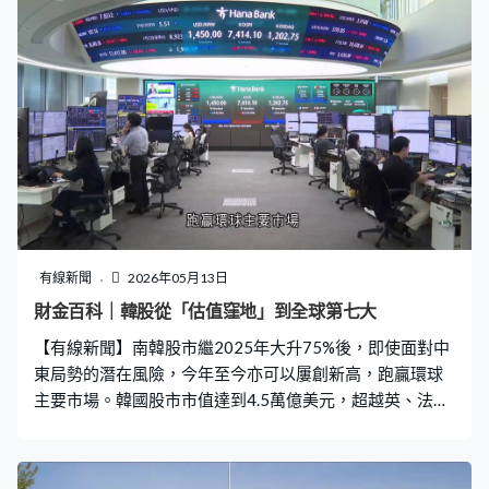
議，期內共加息15次、減息11次。 為帶領美國經濟，走出
新冠疫情困境，將利率降至零息，並且推行大規模量化寬
鬆，令聯儲局的資產負債表暴增至近9萬億美元。疫情過後
經濟回復再加上俄烏戰爭，引發40年來最嚴重的通脹，鮑
威爾15個月內一連加息10次，將息率推高至5.5厘，以壓
低通脹，帶領美國經濟保持穩健增長。 不過亦有部分批
評，他加息及減息決策太過遲緩，特朗普稱他為「太遲先
生」，他第二度上任美國總統後多次評擊鮑威爾遲遲不肯
減息。不過就算面對總統公開施壓，鮑威爾亦保持堅定，
極力捍衛聯儲局的獨立性。他更因為聯儲局總部大樓翻新
工程超支被刑事調查，為捍衛當局獨立性，鮑威爾決定卸
有線新聞
2026年05月13日
任主席後仍會繼續留任理事。 他最後一次主持的議息會
財金百科｜韓股從「估值窪地」到全球第七大
議，局內出現近34年以來最嚴重的政策分歧。當被視為親
【有線新聞】南韓股市繼2025年大升75%後，即使面對中
特朗普的沃什接任主席後，仍留在局內繼續擔任理事的鮑
東局勢的潛在風險，今年至今亦可以屢創新高，跑贏環球
威爾能否繼續
主要市場。韓國股市市值達到4.5萬億美元，超越英、法、
德等，躋身全球第七大股市。 曾幾何時韓股面對「韓國折
讓」Korea Discount的現象，即企業估值普遍低於全球同
業，這情況與高度集中的市場結構有關，加上家族企業、