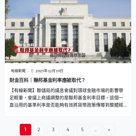
治理透明度與低派息政策，令國際投資者卻步。 近年的升
市動力則主要歸功於晶片產業技術溢價與政府政策的轉
型，隨著AI算力需求爆發，南韓在高性能記憶體領域佔據
高的市場領導地位。單單以SK海力士及三星電子為例，股
價去年分別升2.7倍及1.2倍，今年至今升股價亦進帳逾1
倍。加上當地政府積極推動「企業價值提升計劃」，效法
日本改革證交所制度，透過稅務優惠，鼓勵企業增加派息
及註銷庫存股。這種「重視股東回報」的結構轉變，成功
吸引全球主權基金重新配置資產。根據官方數據，外國投
資者持有南韓股票市值佔比由2024年的兩成七升至去年底
有線新聞
2025年12月19日
的30.8%。 作為典型的出口導向型經濟體，容易受到中美
財金百科｜聯邦基金利率應被取代？
貿易摩擦影響，而且容易受全球消費電子周期波動影響。
【有線新聞】聯儲局的議息會議對環球金融市場的影響舉
如何在AI科技紅利與地緣政治風險之間取得平衡，將是南
足輕重，會議上商議調整的是聯邦基金利率目標。這個一
韓
直沿用的基準利率是否能夠有效將貨幣政策傳導到整體經
濟，引起華爾街討論，特別是過去的15年，聯邦基金利率
拆借市場，交投大大萎縮，每日交易量不足1,000億美元，
已經被擔保回購市場達4.5萬億美元的成交，取代市場地
1
2
3
4
5
...
»
位。 若果棄用聯邦基金利率，應用哪一個利率替代，華爾