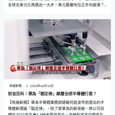
全球去美元化再邁出一大步，美元霸權地位正步向崩潰？
根據報告，以市值計算，黃金佔全球官方儲備資產比例由
2024年的約20%升至27%，反觀美國國債佔比就由25%降
至22%。而推動黃金取代美債成為佔比重大的儲備資產，
本質上是金價飊升。回顧2025年，金價升超過6成，創出
自1979年以來最強勢的一年，表現跑贏環球大多數投資市
場。 不過以重量去衡量，全球央行吸納黃金量其實有所放
緩，全球央行在2025年總共淨買入約850噸黃金，規模較
2022年至2024年期間每年購買超過1,000噸為少，反映央
行吸金的積極性未有持續增強。 現時全球央行持有超過3.6
萬噸黃金，自2022年俄烏衝突以來，中國累計買入超過
350噸，波蘭、土耳其及印度都成為主要買家。不過歐央
行報告亦提出，黃金作為國家儲備的局限性與主要法定貨
幣相比，價格較為高度波動，亦未能帶來利息收益，實物
有線新聞
2026年06月10日
儲存及保險成本較高，供給靈活性亦較低，因此黃金要全
財金百科｜華為「韜定律」顛覆全球半導體行業？
面取代美元資產仍存在結構性難度。
【有線新聞】華為半導體業務部總裁何庭波早前提出的半
導體新理論「韜定律」，除了是華為的新突破，將公司目
標在2031年生產1.4納米等效晶片，亦被形容為中國晶片