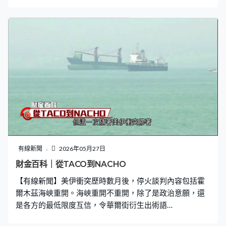
技、強腦科技以及遊戲科學廣受市場關注。 機械人上央視
春晚表演而一炮而紅的宇樹科技，獲批內地科創板上市，
計劃募集約42億人民幣，將成為「A股人形機器人第一
股」，估計估值達420億人民幣。 而有份帶起內地AI熱潮
的DeepSeek，據報首輪對外開放融資規模由500億擴大到
700億人民幣，若果成事將創下內地AI初創企業歷來最大
規模的單次融資紀錄，估值有望約4,000億港元，與百度市
值相約若。 「杭州六小龍」中，目前只有群核科技已經上
市，4月在本港掛牌，集資約12億港元，市值超過300億
元。之後排隊來港上市的應該到強腦科技，據報年初已秘
密提交IPO申請，料最快下半年掛牌，根據上市前最後一
輪融資，估值約140億港元。 而專注生產用於工業及特種
用途機械人的雲深處科技，已完成上市前最後一輪融資，
有線新聞
2026年05月27日
過去一年集資了15億人民幣，公司完成上市輔導後，預計
財金百科｜從TACO到NACHO
年中正式遞交申請科創板上市。不過市場估值遠較宇樹科
【有線新聞】美伊衝突歷時數月後，停火談判內容包括霍
技細，只有50至60億人民幣。 至於憑藉開發遊戲
爾木茲海峽重開。海峽重開不重開，除了是政治意願，還
是各方的最低限度互信，令華爾街衍生出術語
「NACHO」，即是「霍爾木茲海峽絕無重開機會」，