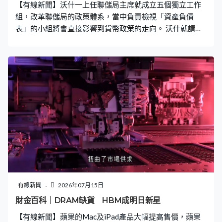
【有線新聞】沃什一上任聯儲局主席就成立五個獨立工作
組，改革聯儲局的政策體系，當中負責檢視「資產負債
表」的小組將會直接影響到貨幣政策的走向。 沃什就請來
兩位哈佛大學教授戴南同斯坦，以及印度央行前行長拉詹
領導相關工作。沃什過去一直強烈反對量化寬鬆，批評聯
儲局資產負債表規模過大，干擾市場定價機制，導致資產
泡沬，因此工作組的建議將可能成為「縮表」的路線圖。
而三位工作組領導人將會如何協助沃什呢？戴南和斯坦都
曾在美國政府工作，在奧巴馬執政期間，戴南擔任過財政
部首席經濟師斯坦就出任聯儲局理事。戴南長期研究於家
庭債務、住房市場與消費行為，因此預計她會專注於處理
如何清減按揭抵押證券，避免推高按息，對樓市及美國家
庭造成衝擊。而斯坦是貨幣政策傳導機制與金融監管的專
家，曾任聯儲局理事的他應可在研究透過其他政策工具例
如逆回購、常設回購便利，減低縮表對市場資金流動性帶
來的影響。 至於印度央行前行長拉詹近年一直抨擊央行的
有線新聞
2026年07月15日
長期低息及QE政策，導致銀行過度依賴央行援助，相信他
財金百科｜DRAM缺貨 HBM成明日新星
會協助沃什重新界定銀行體系，合理充裕的準備金，強化
【有線新聞】蘋果的Mac及iPad產品大幅提高售價，蘋果
銀行防禦金融危機的能力。