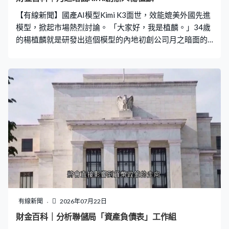
析認為，對於超大規模算力的科企現時已不能再只關心盈
【有線新聞】國產AI模型Kimi K3面世，效能媲美外國先進
利增長，應轉為注視CDS的走向
模型，掀起市場熱烈討論。 「大家好，我是植麟。」34歲
的楊植麟就是研發出這個模型的內地初創公司月之暗面的
核心人物，高中時期的楊植麟已經鍾情程式設計，憑全國
大賽獎項獲得保送資格，其後又通過清華大學的自主招
生，並最終以高考667分成績成為汕頭理科狀元，入讀清
華，創下「三次被清華錄取」傳奇，其後再在美國完成博
士學位。但他沒有選擇蘋果及Google等科技公司的高薪厚
職，毅然選擇回國發展。 2023年初月之暗面成立公司英文
名「Moonshot」，意指登月計劃，反映楊植麟挑戰高難度
的決心。短短兩年間，月之暗面估值突破百億美元，成為
最快晉身「十角獸」行列的內地企業之一。月之暗面最新
作品Kimi K3以破紀錄2.8萬億參數規模，成為目前全球最
大開源模型，效能逼近Claude及ChatGPT等國際頂尖模
型。 公司計劃下月啟動上市前最後一輪融資談判，目標估
值約3,900億港元，預計最快半年內可以實現港股掛牌上市
有線新聞
2026年07月22日
的目標。
財金百科｜分析聯儲局「資產負債表」工作組