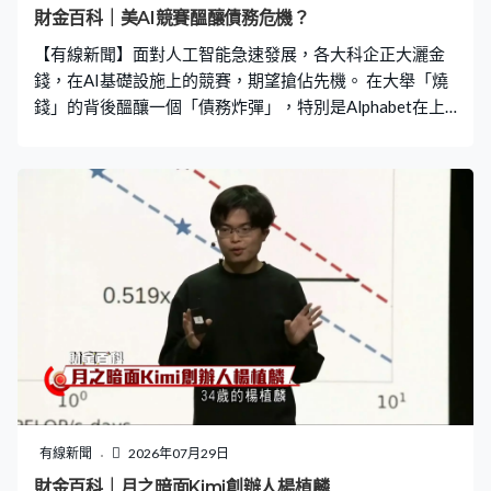
財金百科｜美AI競賽醞釀債務危機？
【有線新聞】面對人工智能急速發展，各大科企正大灑金
錢，在AI基礎設施上的競賽，期望搶佔先機。 在大舉「燒
錢」的背後醞釀一個「債務炸彈」，特別是Alphabet在上
季的自由現金流上市以來首度出現「負數」，其後又到英
偉達推行7,500億美元的AI交易，當中要為OpenAI的數據
中心作2,500億美元的巨額信貸擔保，消息隨即觸發英偉達
反映其信貸違約風險的CDS創歷來最大單日升幅。 英偉達
這類互聯交易再令市場關注「循環融資」帶來的債務風
險，因為越來越多企業利用資金資助未來的客戶，再引領
客戶回頭購買其產品。這樣的「永動機」模式，一旦AI需
求不及預期，將可能令整條產業鏈造成「火燒連環船」式
的損失。 據統計，單單是Alphabet、微軟、亞馬遜、Meta
及甲骨文五間美國科技巨企累積的「隱形債務」，已經高
達1.65萬億美元，4年間激增8倍。當中Meta表外債務經已
高達約4,200億美元，是帳面負債的2.8倍。甲骨文的隱性
債務過去4年內更暴增逾30倍，由於過度的資本開支，導
有線新聞
2026年07月29日
致標普下調其信貸評級，評級僅較垃圾級別高一級。 有分
財金百科｜月之暗面Kimi創辦人楊植麟