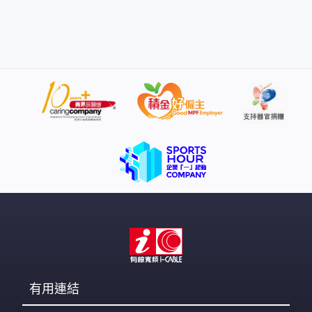
街策略師都各持己見。達拉斯聯儲銀行行長洛根就曾經提
出過，以「TGCR」即是「三方一般擔保利率」，取代聯邦
基金利率，作為聯儲局的政策利率。理據是這個利率，更
為市場參與者常用，並與回購利率市場掛鈎，而且與聯儲
局政策工具，例如公開市場操作有高度兼容性，能更有效
直接傳導息率變動的效果。 高盛、富國銀行，以及加拿大
皇家銀行等多數分析師，都支持洛根，認為「TGCR」是首
選替代品，高盛指較聯邦基金利率更能捕捉非銀行機構，
例如貨幣市場基金的動態。不過美銀同花旗等分析師則更
傾向以「SOFR」，即「有擔保隔夜融資利率」取替，理由
是其擁有成熟的衍生產品市場，並且能夠同時反映包括槓
桿借貸的融資情況，不過缺點是，利率波動較「TGCR」
大，會增加聯儲局操作的
有用連結