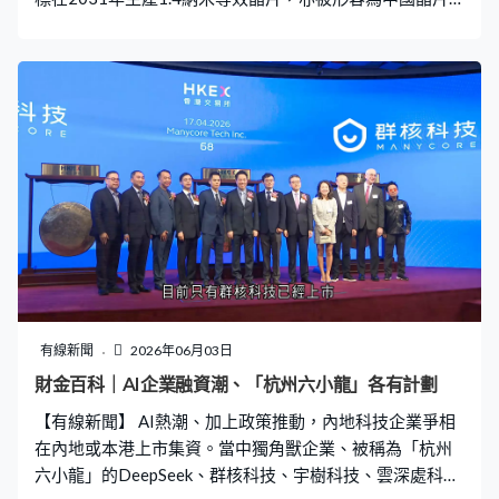
的重大突破，也顛覆了全球半導體行業。 過往全球晶片行
業信奉的「摩爾定律」，以電晶體越做越細密，來增加電
路容納量、達至提升算力，全球龍頭台積電及三星都致力
研發少至1納米及以下的製程技術。但物理極限令到電流越
來越難控制，功耗散熱成為大問題，高成本下全球能跟進
的晶片廠商只有兩三間。 人民日報指出，華為的「韜定
律」推動半導體與電子系統持續演進，並以量產的381款
晶片驗證其可行性及商業前景，標誌中國在半導體技術路
線開闢「第二曲線」。 「韜定律」可謂是打破西方沿用多
年的晶片「平面」升級思路，改以三維「立體」發展，解
決中國在取得精密晶片工藝的困境。不少大行亦看好前
景，摩根士丹利認為「韜定律」是AI基建的超級催化劑，
將直接推動先進封裝行業指數級增長。大和亦認為「韜定
有線新聞
2026年06月03日
律」理論有驚喜，顯示華為在設計與製造環節已取得突
財金百科｜AI企業融資潮、「杭州六小龍」各有計劃
破。 亦有業內人士認為華為技術成果展現中國工程實力，
【有線新聞】 AI熱潮、加上政策推動，內地科技企業爭相
但亦反映中國在美國出口管制下短期內仍難突破極紫外光
在內地或本港上市集資。當中獨角獸企業、被稱為「杭州
微影設備限制，與全球領先晶片製造商之
六小龍」的DeepSeek、群核科技、宇樹科技、雲深處科