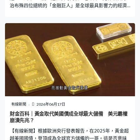
治布殊四位總統的「金融巨人」是全球最具影響力的經濟
決策者之一。 格林斯潘於1987年至2006年期間執掌聯儲
局，是美國歷史上任期第二長的聯儲局主席。上任不久便
遇上「黑色星期一」大股災，當時道指單日大瀉超過
22%，危機下，格林斯潘果斷出手，宣布向市場保證釋放
流動性，透過買債、回購協議等方式穩定金融體系。股市
隨後急劇反彈，因而被冠以「大師」稱號。 他任內先後經
歷1997年亞洲金融危機、1998年俄羅斯債務違約、2000
年科網泡沫爆破及911恐怖襲擊等重大事件。這19年的救
市經驗，為聯儲局日後應對2008年金融海嘯及新冠疫情等
大規模的衝擊提供實戰藍圖。 市場對他的評價充滿爭議，
他的任內美國迎來史上最長一輪經濟擴張周期。然而，長
期維持超低利率，為美國樓市泡沫埋下炸彈，間接引致金
融海嘯，推動了「非理性亢奮」。他崇尚的「金融自由
有線新聞
2026年06月17日
化」和對衍生工具的放任監管，更被指是剝削了市場的防
財金百科｜黃金取代美國債成全球最大儲備 美元霸權
禦機制。 無論功過如何，格林斯潘的百年人生已為金融史
崩潰先兆？
上寫下了屬於他的一章。
【有線新聞】根據歐洲央行發表報告，在2025年，黃金超
越美國國債，登頂成為全球官方儲備的一哥。這是否意味