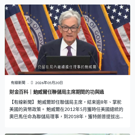
「Not A Chance Hormuz Opens」的縮寫。 直指美國總統
特朗普無法解決海峽封鎖問題。在大約一年前，市場因應
特朗普的關稅政策，曾經衍生出「TACO」的交易邏輯，即
是「Trump Always Chickens Out」，預期特朗普往往會在
最後關頭退縮，為了經濟和選情而作出讓步，令市場迅速
「V型反彈」。 但這一次隨著美伊衝突膠著，市場失去快
速和解的希望，「TACO」的樂觀情緒被「NACHO」的絕
望所取代。從期待解決方案轉向接受僵局，國際油價高企
或成新常態，航運保費更抽升至衝突前的數倍。 在能源與
物流成本雙雙高企引發通脹隱憂，聯儲局短期內減息或減
息無望，主權基金和避險資金減少對風險資產倉位。在
「NACHO」的邏輯主導下，傳統避險資產的表現亦分歧。
有線新聞
2026年05月20日
油價越是高企，通脹越是難回落，黃金失去傳統避險角
財金百科｜鮑威爾任聯儲局主席期間的功與過
色，能源變成市場眼中的「黃金」。 美伊局勢消息變化不
【有線新聞】 鮑威爾卸任聯儲局主席，結束逾8年、掌舵
定，「NACHO」可能不再只是一個諷刺政治
美國的貨幣政策。 鮑威爾在2012年5月獲時任美國總統的
奧巴馬任命為聯儲局理事，到2018年，獲特朗普提拔出任
聯儲局主席。4年任期完成之後，再在2022年、得到拜登
認可，續任主席多4年。擔任主席8年，主持了66次議息會