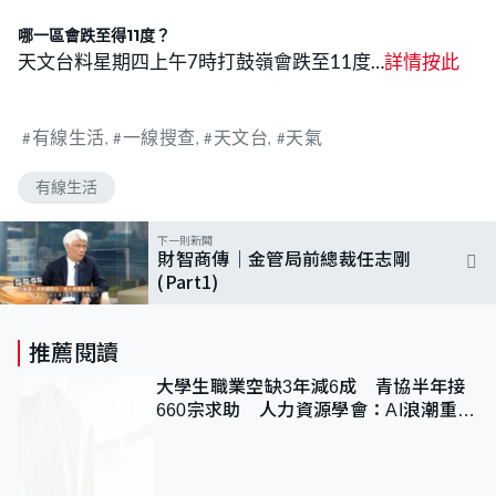
哪一區會跌至得11度？
天文台料星期四上午7時打鼓嶺會跌至11度…
詳情
按
此
有線生活
一線搜查
天文台
天氣
有線生活
下一則新聞
財智商傳｜金管局前總裁任志剛
(Part1)
推薦閱讀
大學生職業空缺3年減6成 青協半年接
660宗求助 人力資源學會：AI浪潮重整
職位需求