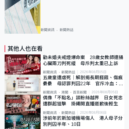
新聞資訊
新聞熱話
其他人也在看
勸未婚夫戒煙爆命案 28歲女教師連捅
心臟兩刀判死緩 母斥判太重已上訴
2026年08月05日
新聞資訊
新聞熱話
五歲童遭虐死｜解剖揭長期捱餓、傷痕
纍纍 母認罪判囚22年 官斥冷血：同
類案最惡劣
2026年08月05日
新聞資訊
港聞
首頁新聞
偶像「不點名」談粉絲越界 日女死忠
遭群起狙擊 掛繩開直播道歉後輕生
2026年08月06日
新聞資訊
新聞熱話
涉前年於新加坡機場傷人 港人母子分
別判囚半年、10日