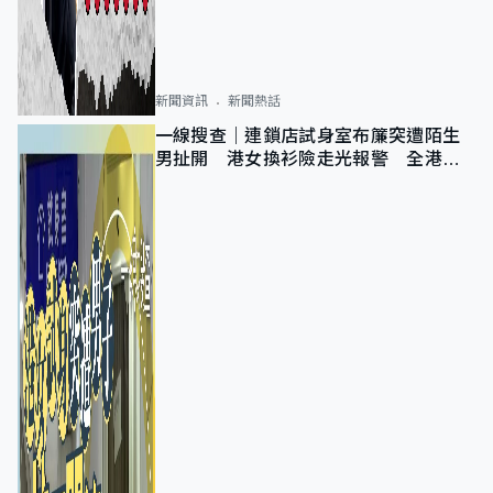
新聞資訊
新聞熱話
一線搜查｜連鎖店試身室布簾突遭陌生
男扯開 港女換衫險走光報警 全港分
店急換實體門