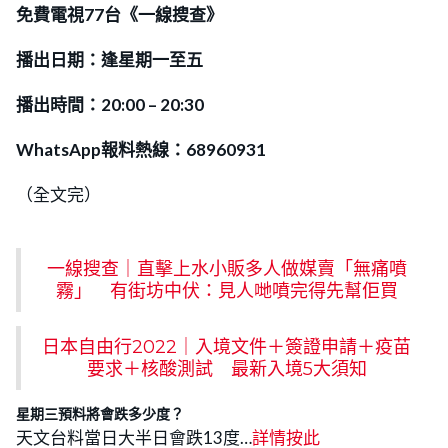
免費電視77台《一線搜查》
播出日期：逢星期一至五
播出時間：20:00 – 20:30
WhatsApp報料熱線：68960931
（全文完）
一線搜查｜直擊上水小販多人做媒賣「無痛噴
霧」 有街坊中伏：見人哋噴完得先幫佢買
日本自由行2022｜入境文件＋簽證申請＋疫苗
要求＋核酸測試 最新入境5大須知
星期三預料將會跌多少度？
天文台料當日大半日會跌13度…
詳情
按
此