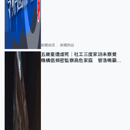
新聞資訊
新聞熱話
五歲童遭虐死｜社工三度家訪未察覺
機構倡頻密監察高危家庭 管浩鳴籲加
強跨部門協作