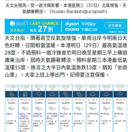
天文台預測，受一道冷鋒影響，本港星期三（30日）北風增強，天
氣顯著轉涼。（Ruslan Bardash@unsplash）
天文台指，隨著高空反氣旋增強，華南沿岸今明兩日天
色好轉，日間相當溫暖，本港明日（29日）最高氣溫達
28度，不過預料一道冷鋒會於明日晚至星期三早上橫過
廣東沿岸，屆時天氣顯著轉涼，預料星期三本港最低氣
溫僅15度，換言之大半日內氣溫急跌13度，猶如「坐過
山車」，大家上班上學出門，記得要注意保暖。