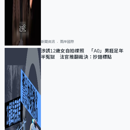
新聞資訊
兩岸國際
涉誘12歲女自拍祼照 「A0」男捱足年
半冤獄 法官推翻裁決：抄錯標點