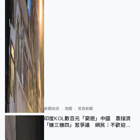
新聞資訊
港聞
首頁新聞
印度KOL數百元「窮遊」中國 靠接濟
「嫌三嫌四」惹爭議 網民：不歡迎劣
質旅客