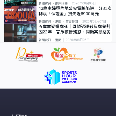
2026年08月05日
新聞資訊
兩岸國際
43歲主婦墮內地公安電騙陷阱 分81次
轉賬「保證金」損失近6900萬元
2026年08月07日
新聞資訊
港聞
首頁新聞
五歲童疑遭虐死｜母親認誤殺及虐兒判
囚22年 官斥被告殘忍、同類案最惡劣
2026年08月05日
新聞資訊
港聞