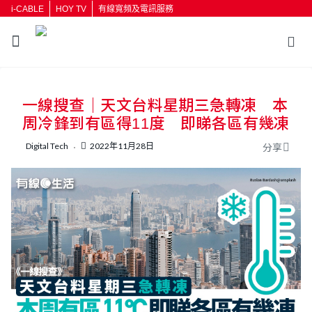
i-CABLE
HOY TV
有線寬頻及電訊服務
一線搜查｜天文台料星期三急轉凍 本
周冷鋒到有區得11度 即睇各區有幾凍
Digital Tech
2022年11月28日
分享