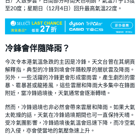
日）大致多雲，日間部分時間天色明朗，氣溫介乎15度
至20度；星期日（12月4日）回升最高氣溫22度。
冷鋒會伴隨降雨？
今次令本港氣溫急跌的主因是冷鋒。天文台曾在其網頁
解釋指，典型的冷鋒到境會伴隨較厚的層狀雲及降雨。
另外，一些活躍的冷鋒更會形成雷雨雲，產生劇烈的雷
暴、雹暴甚或龍捲風 ，這些雲層和降雨大多集中在鋒面
附近，當冷鋒過境後，天氣通常會逐漸轉晴。
然而，冷鋒過境也非必然會帶來雲層和降雨。如果大氣
太乾燥的話，天氣在冷鋒過境期間也可一直保持天晴。
受冷氣團影響，冷鋒過境後氣溫會迅速下降，而冷空氣
的入侵，亦會使當地的氣壓急速上升。