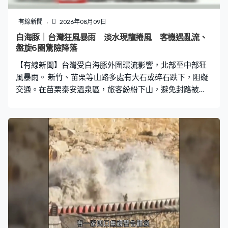
有線新聞
2026年08月09日
白海豚｜台灣狂風暴雨 淡水現龍捲風 客機遇亂流、
盤旋6圈驚險降落
【有線新聞】台灣受白海豚外圍環流影響，北部至中部狂
風暴雨。 新竹、苗栗等山路多處有大石或碎石跌下，阻礙
交通。在苗栗泰安溫泉區，旅客紛紛下山，避免封路被
困。白海豚在台灣以北約300公里掠過，但環流廣闊，強
風扯開店舖玻璃門後爆裂，有途人走入百貨公司暫避，但
貨架也被外面的強風吹動。 新北淡水出現龍捲風，樹木和
雜物亂飛，鐵皮屋天花掀起。有澎湖、馬祖飛回台北的飛
機遇上亂流，或在空中盤旋6個圈才能降落，乘客安全落地
後鼓掌。