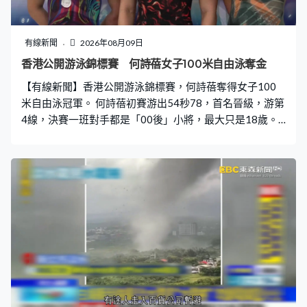
有線新聞
2026年08月09日
香港公開游泳錦標賽 何詩蓓女子100米自由泳奪金
【有線新聞】香港公開游泳錦標賽，何詩蓓奪得女子100
米自由泳冠軍。 何詩蓓初賽游出54秒78，首名晉級，游第
4線，決賽一班對手都是「00後」小將，最大只是18歲。
這位28歲香港女飛魚實力超班，前一天已在200米及50米
自由泳封后，亞運前最後一項比賽以賽代練，何詩蓓率先
轉塘之後愈拉愈開，拋離其他對手超過一個身位，輕鬆以
52秒88首名觸池，奪得冠軍。 17歲港隊師妹李芯瑤游出
55秒59得亞軍，季軍是另一位港將馬紫玲。