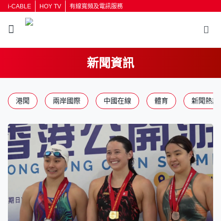
i-CABLE
HOY TV
有線寬頻及電訊服務
新聞資訊
返回
港聞
兩岸國際
中國在線
體育
新聞熱話
按輸入鍵開始搜尋