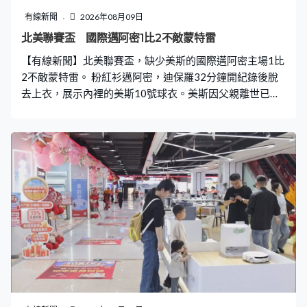
有線新聞
2026年08月09日
北美聯賽盃 國際邁阿密1比2不敵蒙特雷
【有線新聞】北美聯賽盃，缺少美斯的國際邁阿密主場1比
2不敵蒙特雷。 粉紅衫邁阿密，迪保羅32分鐘開紀錄後脫
去上衣，展示內裡的美斯10號球衣。美斯因父親離世已回
到阿根廷，今場缺席。球會、國家隊隊友迪保羅接過隊長
臂章，入球後向美斯及他家人致哀。 2023年冠軍邁阿密未
能守住優勢，換邊後連失兩球，1比2不敵墨超的蒙特雷。