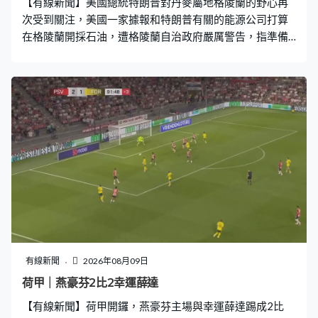
【有線新聞】美國總統特朗普對丹麥屬地格陵蘭的野心再
次受到關注，美國一家據報和特朗普有關的能源公司打算
在格陵蘭開採石油，遭格陵蘭自治政府嚴厲警告，指準備
工作未經授權。 美國總統特朗普近日發布AI生成片段，化
身巨人俯視格陵蘭村莊，被指是再度表現吞併這片丹麥屬
地的野心。丹麥傳媒報道，一批剷泥車和貨櫃上月29日運
抵格陵蘭詹姆森地港口，船運公司證實貨物屬美國「格陵
蘭能源公司」擁有，用於在詹姆森地的石油開採計劃。 格
陵蘭自治政府就開採設備運抵詹姆森地發出嚴厲警告，指
運送程序未經充足授權，要求公司未來執行所有後勤程
序，事前必須獲得自治政府建議和批准。 去年才成立、總
部位於德州的格陵蘭能源公司，揚言斥資6,000萬美元開採
詹姆森地估計價值1萬億美元的石油儲藏。英國《衛報》報
道，公司董事會主席斯韋茨和特朗普圈子有來往，他聲稱
石油計劃和華府政策無關。公司更請來美國右翼名嘴拍攝
片段，推廣格陵蘭石油計劃。 格陵蘭早在2021年已停止批
有線新聞
2026年08月09日
出新的石油開採許可，一間英國公司此前已獲得詹姆森地
荷甲｜燕豪芬2比2幸運薛達
的石油開採權，格陵蘭能源公司最終透過買入其股權，取
【有線新聞】荷甲開鑼，燕豪芬主場與幸運薛達踢成2比
得詹姆森地的石油開採權，但仍需得到格陵蘭自治政府批