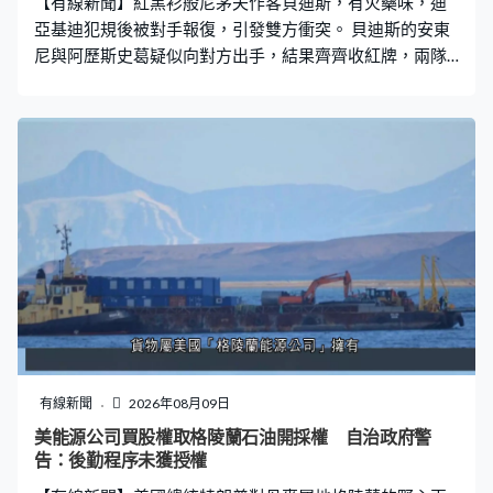
【有線新聞】紅黑衫般尼茅夫作客貝迪斯，有火藥味，迪
亞基迪犯規後被對手報復，引發雙方衝突。 貝迪斯的安東
尼與阿歷斯史葛疑似向對方出手，結果齊齊收紅牌，兩隊
最終踢成2比2。
有線新聞
2026年08月09日
美能源公司買股權取格陵蘭石油開採權 自治政府警
告：後勤程序未獲授權