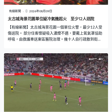
陸續出現暴雨，多區需要發布暴雨預警，有路段已水浸。
中央氣象台預計白海豚中心最大風力達到14級，浙江、福
有線新聞
2026年08月09日
建北部等地會出現250至500毫米的特大暴雨。 福建多地
太古城海景花園單位疑冷氣機起火 至少12人送院
面臨山洪風險高，應急部門啟動防汛應急響應，轉移高危
【有線新聞】太古城海景花園一個單位火警，最少12人受
地區近10萬人。多地嚴陣以待展開防範工作，宣布實施停
傷送院。 部分住客懷疑吸入濃煙不適，要戴上氧氣罩協助
工停課等五停措施，提
呼吸，由救護車送東區醫院治理。幾十人自行疏散到街
上，有人臉部熏黑，用紙巾掩住口鼻，另外有20多名住客
逃到天台暫避。 下午三時許，現場是太古城海景花園海棠
閣一個單位，懷疑冷氣機起火。消防員接報到場開動一條
喉及派出一隊煙帽隊灌救，消防員正調查起火原因。