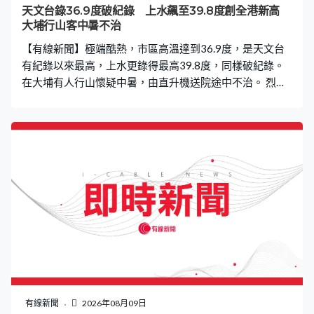
天文台錄36.9度破紀錄 上水飆至39.8度創全港新高
大埔行山客中暑不治
【有線新聞】極端酷熱，市區高溫達到36.9度，是天文台
有紀錄以來最高，上水更錄得最高39.8度，同樣破紀錄。
在大埔有人行山懷疑中暑，由直升機送院途中不治。 烈日
當空，未到中午已錄得今年最高溫，旺角一個球場溫度計
更顯示高達42度，還有一班熱血波牛繼續踢波。有人熱到
幾乎暈倒，要人揹走。適逢周日假期，她們就愈熱愈熱
情。維園球場變成平底鑊，地面不斷散發熱氣。吳先生：
「再熱都是這樣打球，50度都是這樣打。」盧先生：「平
常上班沒時間，放假才來打球。早數星期下雨，七月下了
整個月雨，見這天好天便來打球。」Iin：「很熱，便吃吃
西瓜，和大家一起吃，又有買柑。如果身體飲水不足，有
機會暈倒就不好了。」 強颱風白海豚的外圍下沉氣流帶來
普遍晴朗天氣，天文台下午一時後不斷錄得有紀錄以來高
溫，達到36.9度，多區更高達37度或以上，其中上水錄得
39.8度，是天文台八十年代設置自動氣象站以來境內最高
紀錄，預計極端酷熱天氣會持續到周二。
有線新聞
2026年08月09日