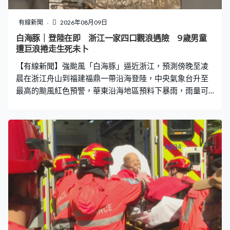
有線新聞
2026年08月09日
白海豚｜登陸在即 浙江一家四口觀浪遇險 9歲男童
遭巨浪捲走生死未卜
【有線新聞】強颱風「白海豚」逼近浙江，預測傍晚至凌
晨在浙江舟山到福建福鼎一帶沿海登陸，中央氣象台升至
最高的颱風紅色預警，華東沿海地區預料下暴雨，雨量可
能達500毫米，上海兩大機場近六成航班取消。 浙江寧波
象山縣早上退潮時段風浪已很大，白海豚逼近帶來10級強
風，浙江近岸海域將出現5至8米巨浪，對開東海陣風風力
更高達16級，警告將出現7到12米巨浪。浙江對開海域的
玉環風力發電場進入白海豚的12級風圈，強風每小時達
165公里，能見度低，預測白海豚可能於浙江舟山到福建
福鼎一帶沿海登陸。 網上流傳片段，周五在浙江溫嶺石塘
鎮有一家四口無視警告觀浪，經過堤壩時9歲男童被海浪捲
走，救援人員展開搜救，但天氣差增加搜救難度。有消防
人員在浙江沿海地區加緊巡查，排除安全隱患。海事部門
提早安排船隻返回避風塘，做好加固措施。 上海市內多地