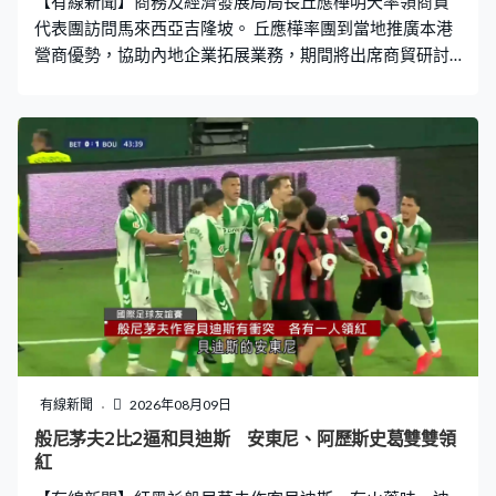
【有線新聞】商務及經濟發展局局長丘應樺明天率領商貿
代表團訪問馬來西亞吉隆坡。 丘應樺率團到當地推廣本港
營商優勢，協助內地企業拓展業務，期間將出席商貿研討
會以及參觀企業，並與當地商會交流等，又會出席駐吉隆
坡經貿辦的開幕禮。 今次行程由內地企業出海專班籌劃，
隨團包括內地企業和本港商會的代表，丘應樺將於星期四
返港。
有線新聞
2026年08月09日
般尼茅夫2比2逼和貝迪斯 安東尼、阿歷斯史葛雙雙領
紅