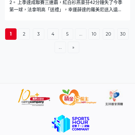
2。 上季達成聯賽三連霸，紅白衫燕豪芬42分鐘失了今季
准方可開採。
第一球，法拿明高「送禮」，幸運薛達的羅美尼送入遠
柱。法拿明高換邊後將功補過，55分鐘頂成1比1，74分鐘
靠反擊得手，諾亞費南迪斯為燕豪芬攻入反先一球。新球
季首場未能全取3分，補時2分鐘被米殊熨入，2比2完場。
1
2
3
4
5
...
10
20
30
...
»