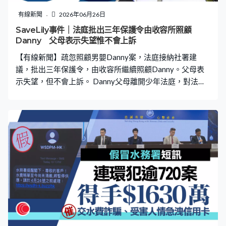
「接受收購建議信件」。黃偉綸：「市場安排對業主來
說，是很不理想，但實話實說，就是這個情況，任何特惠
有線新聞
2026年06月26日
方案總不會沒完沒了，總有終結的一日。」 黃偉綸又表
SaveLily事件｜法庭批出三年保護令由收容所照顧
示，政府不會考慮宏福苑原址重建，「政府不會做（原址
Danny 父母表示失望惟不會上訴
重建），為何？因為時間太長，因為不能部份原址重建。
【有線新聞】疏忽照顧男嬰Danny案，法庭接納社署建
整合到業權會經過3年時間，拆卸當時說都
議，批出三年保護令，由收容所繼續照顧Danny。父母表
示失望，但不會上訴。 Danny父母離開少年法庭，對法庭
批出36個月保護令，由收容所繼續照顧Danny表示失望，
但不會上訴。Danny父親：「法庭賦予絕大酌情權予，社
會福利署處理。接下來主要是我們與社工溝通，看看怎樣
繼續進行調查，何時適合增加探視，或者可短暫接Danny
回家，例如一至兩天放假的安排。長遠就是可接Danny回
家，可能是一至兩年的量度方法。」根據法庭批出的保護
令，Danny父母日後每周可以探視兒子一次，每次不多於
一小時。 目前Danny仍在東區醫院留醫，上呼吸道感染正
康復當中，父母表明擔心兒子是否得到適切照顧。Danny
父親：「他接受了三周的專業照顧，期間患了一場大病，
最嚴重時發高燒，他入院10小時病情都沒有好轉，直至我