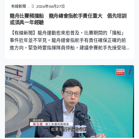
到大眾真的願意和政府實現一個願景？）在民生的篇幅裡
有線新聞
2026年06月27日
面都提出了很多比較闊的題目，我們也沒有一個指定的方
龍舟比賽頻撞船 龍舟總會指舵手責任重大 倡先培訓
向，就是希望所有市民、不同的團體都可以給意見，裡面
或須具一年經驗
有包括安老，我們怎樣令到不同階層，譬如青少年人怎樣
【有線新聞】龍舟運動愈來愈普及，比賽期間的「撞船」
向上流，不要擔心那個層次，因為收到所有的意見，
事件近年並不罕見。龍舟總會指舵手有責任確保正確的前
進方向，緊急時要指揮隊員停船，建議參賽舵手先接受培
訓或有一年掌舵經驗。 香港的龍舟比賽多數在公開水域舉
行，不時見到這些驚險的撞船場面。中國香港龍舟總會訓
練委員會主席李婉詩：「大風大浪的日子，水突然間變淺
的位置，劃手左右整齊度不足，都較容易會偏航。譬如赤
柱、西貢、維多利亞港，因為這些通常都是比較大風大浪
的賽道，所以如果沒有躉船包圍賽道，浪就會直接影響龍
舟作賽。」 擔任港隊的舵手的李婉詩指舵手負責控制龍舟
方向，除了要具備「救艇」技巧，亦須在發現危機時即時
通知隊員，「如果是隔壁龍舟偏航，撞向自己的艇，這情
況通常鼓手會見到，鼓手要馬上通知舵手。觀察後面的情
況，可不可以避讓呢？自己轉變航道避免事件發生，或者
如果真的避不了，都是『閘水』停船。」如果見到龍舟正