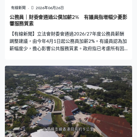
有線新聞
2026年06月26日
公務員｜財委會通過公僕加薪2% 有議員指增幅少憂影
響服務質素
【有線新聞】立法會財委會通過2026/27年度公務員薪酬
調整建議，由今年4月1日起公務員加薪2%。有議員認為加
薪幅度少，擔心影響公共服務質素。政府指已考慮所有因
素，並非刻意壓低公務員薪酬加幅。 工程界（經民聯）議
員卜國明：「我從來強調是其是、非其非，賞罰要分明，
而非由全體公務員承擔，這個對絕大多數盡心盡力的公務
員並不公道。政府招聘優質公務員已經不易，薪酬持續落
後，長遠會影響公共服務質素。社會總不能又要馬兒好，
又要馬兒不吃草。」 公務員事務局局長楊何蓓茵：「行政
長官會同行政會議做任何決定都會顧及市民的觀感，顧及
那個是對整個決定做出來的觀感，就不是對單一事件。所
以我們在整體考慮對公共財政的影響，我們要審慎一些，
所以在整個決定內是考慮了各個不同點，並非政府刻意壓
低公務員加幅。」