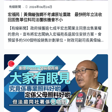
有線新聞
2026年06月26日
宏福苑｜黃偉綸強調不考慮原址重建 最快明年立法收
回拒售單位料司法覆核機會不小
【有線新聞】政府接獲逾七成半宏志閣業主同意出售業權
的意向，宣布將宏志閣納入宏福苑長遠居住安排方案，會
預留多約500個特設銷售計劃單位。財政司副司長黃偉綸
強調，不考慮原址重建。 政府表示接獲193戶宏志閣業主
簽署並交回「接受收購建議信件」，確認向政府出售業權
的意向，超出政府訂定的七成半門檻，正式將宏志閣納入
宏福苑長遠居住安排方案。因應宏志閣，政府為宏福苑業
主提供的資源亦有所調整，原來預算約68億元收購宏福苑
七座大廈，撇除援助基金的餘額後，需投入約40億元公
帑。估計收購宏志閣，成本需額外約10億元，政府將會向
立法會財委會申請撥款。亦增加496個特設銷售計劃的預
留單位，讓參加計劃的業主仍然有超過兩個單位選擇。 財
政司副司長黃偉綸表示，明白有業主擔心單位在私人市場
不能順利買賣，呼籲有意出售業權的業主，在限期內簽署