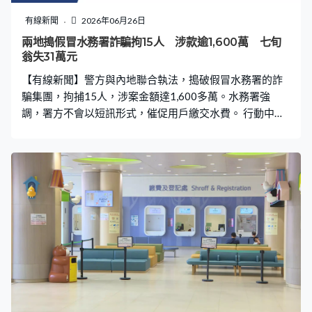
們兩位家長，到醫院24小時輪候照顧他，他的病情才開始
好轉。所以大家有眼見，究竟是專業照料較好，還是父母
有線新聞
2026年06月26日
照料較好，大家都看得到，但法庭和社署看不到。」 少年
兩地搗假冒水務署詐騙拘15人 涉款逾1,600萬 七旬
法庭閉門審理Danny的福利事宜，社署向法庭提交報告，
翁失31萬元
經過全面評估，結論是Danny被疏忽照顧。考慮
【有線新聞】警方與內地聯合執法，搗破假冒水務署的詐
騙集團，拘捕15人，涉案金額達1,600多萬。水務署強
調，署方不會以短訊形式，催促用戶繳交水費。 行動中檢
獲了一批懷疑以盜用信用卡資料，購買的高價值貨品。警
方網罪科3月起，打擊一個假冒水務署的跨境詐騙集團，涉
及最少720宗釣魚騙案，損失金額1,630萬元。當中損失最
大一宗受害人是一名71歲長者，他點擊假冒連結，提供兩
張信用卡資料，損失31萬。 警方表示，騙徒會在訊息刻意
加入類似水務署或政府縮寫，令市民誤以為是水務署官方
短訊。網絡安全及科技罪案調查科高級督察任浩賢：「短
訊內容通常聲稱，市民的水費帳單資料需要更新，或者是
水費已經逾期，甚至以『暫停供水』等具迫切感字眼，令
受害人情急之下，點擊短訊裡面的超連結。」 香港與內地
警方先後拘捕15人，包括兩名主腦，相信已瓦解這個犯罪