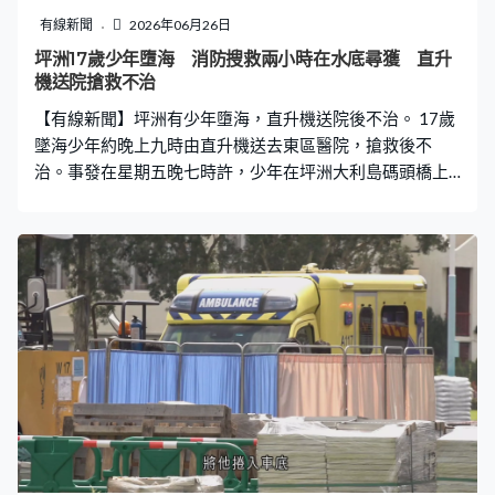
有線新聞
2026年06月26日
坪洲17歲少年墮海 消防搜救兩小時在水底尋獲 直升
機送院搶救不治
【有線新聞】坪洲有少年墮海，直升機送院後不治。 17歲
墜海少年約晚上九時由直升機送去東區醫院，搶救後不
治。事發在星期五晚七時許，少年在坪洲大利島碼頭橋上
失足墜海，同行朋友報警。水警及消防到附近海域搜索近
兩小時後將少年救起，當時他已經昏迷。