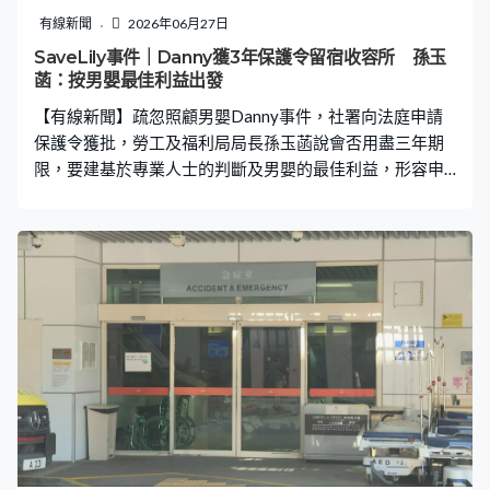
撞過來，應該第一時間棄槳，之後盡快向後仰，利用龍舟
有線新聞
2026年06月27日
本身的高度擋開龍頭，盡量避免受傷。 龍舟總會現時跟康
SaveLily事件｜Danny獲3年保護令留宿收容所 孫玉
文署合辦兩級制的舵手訓練課程，完成訓練後會發出證
菡：按男嬰最佳利益出發
書。李婉詩：「有很多師傅級的舵手，他們有些也上了年
【有線新聞】疏忽照顧男嬰Danny事件，社署向法庭申請
紀，所以我們不要求他們來總會參加舵手課程。他們
保護令獲批，勞工及福利局局長孫玉菡說會否用盡三年期
限，要建基於專業人士的判斷及男嬰的最佳利益，形容申
請保護令是困難的抉擇。 勞工及福利局局長孫玉菡：「這
個都是不容易的決定，但大家要倒過來想，如果我們不採
取行動，不給予保護令讓Danny去收容所，現在Danny會
是如何？大家要回想一下，政府在這個狀況下一定要做最
佳決定，是否發保護令讓Danny暫時被收容所照顧都是由
法庭做判決。」