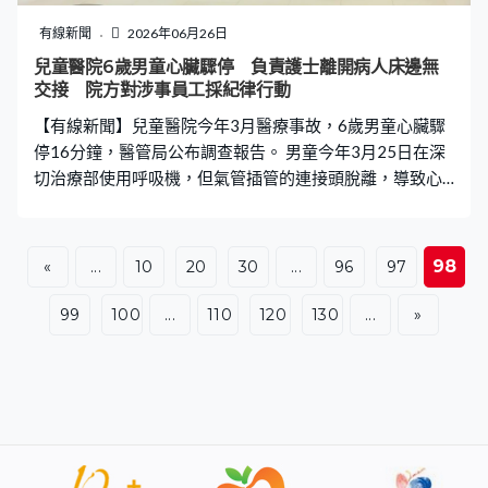
集團，但仍然有人在逃，不排除有更多人被捕。 水務署強
調，不會以短訊形式催促用戶繳交水費，提醒如果市民收
有線新聞
2026年06月26日
到可疑短訊，或曾經向虛假連結提供個人或信用卡資料，
兒童醫院6歲男童心臟驟停 負責護士離開病人床邊無
應該立即與警方聯絡。
交接 院方對涉事員工採紀律行動
【有線新聞】兒童醫院今年3月醫療事故，6歲男童心臟驟
停16分鐘，醫管局公布調查報告。 男童今年3月25日在深
切治療部使用呼吸機，但氣管插管的連接頭脫離，導致心
臟驟停16分鐘，經急救後回復心跳。調查報告指，負責照
顧的護士曾離開病人床邊，但無與其他護士交接，所在位
置亦超出聽到醫療儀器警報的範圍，而且警報音量需要改
98
«
...
10
20
30
...
96
97
善，未能顧及職員出現「警報疲勞」現象。根源分析委員
會建議，警報音量要清晰可聽及加強護士臨床交接安排，
99
100
...
110
120
130
...
»
院方向病人家屬衷心致歉。