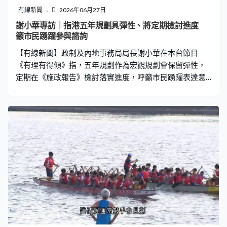
有線新聞
2026年06月27日
謝小華專訪｜指港五年規劃具彈性、將定期檢討進度
籲市民踴躍參與諮詢
【有線新聞】政制及內地事務局局長謝小華在本台節目
《有理有得傾》指，五年規劃作為宏觀規劃會保留彈性，
定期在《施政報告》檢討落實進度，呼籲市民踴躍表達意
見。 香港首份五年規劃正進行公眾諮詢，下周連同《施政
報告》收集意見。政制及內地事務局局長謝小華在本台節
目《有理有得傾》被問會否參考國家規劃，列明多個發展
指標，她指具體指標會落在《施政報告》，每年檢討落實
進度再修正。 謝小華：「五年規劃是一個很宏觀的，所以
不代表中間完全沒有彈性，五年規劃下每年的施政報告就
給了我們一個機會，在一個部署的時候因時制宜，可以去
看一下如何落實是最好，再加上財政預算案都是提供適合
的資源配合，可以有些較宏觀的指標，但是不會是很細緻
的，而中期的檢討我們都覺得做任何規劃都是需要的。」
政府至今收集過千份意見，謝小華稱很多來自團體。謝小
華：「（規劃好像是一個比較高層次的政治術語，怎樣令