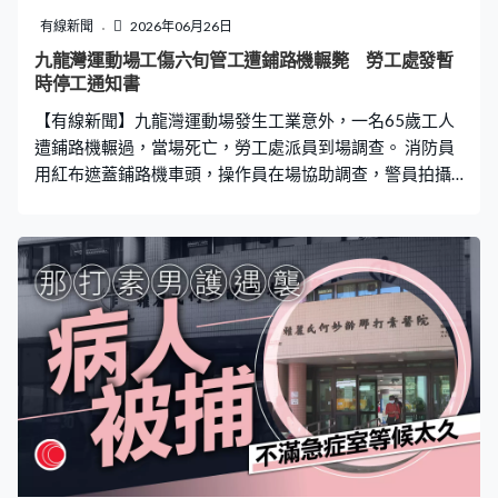
有線新聞
2026年06月26日
九龍灣運動場工傷六旬管工遭鋪路機輾斃 勞工處發暫
時停工通知書
【有線新聞】九龍灣運動場發生工業意外，一名65歲工人
遭鋪路機輾過，當場死亡，勞工處派員到場調查。 消防員
用紅布遮蓋鋪路機車頭，操作員在場協助調查，警員拍攝
記錄。死者家屬趕到了解，勞工處派員調查。現場是九龍
灣運動場跑步徑，正進行翻新工程，現場消息稱鋪路機倒
車時撞到工友，將他捲入車底，他的頭部重創昏迷，消防
員到場將他救出證實已經死亡。 工業傷亡權益會總幹事蕭
倩文：「工友65歲，從事瀝青鋪設工作都一段長時間，可
能超過30年。他是一個管工，而今日這個工程相信是最後
一日鋪瀝青。」 工權會建議在機械安裝感應器，當發現物
件太近就發出警報、甚至停機，避免意外發生。 勞工處已
向涉事地盤承建商發出暫時停工通知書，停止地盤使用所
有負荷物移動機，直至另行通知，並向死者家屬致以深切
慰問。