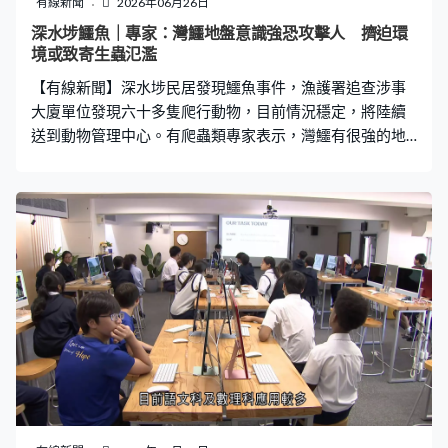
有線新聞
2026年06月26日
深水埗鱷魚｜專家：灣鱷地盤意識強恐攻擊人 擠迫環
境或致寄生蟲氾濫
【有線新聞】深水埗民居發現鱷魚事件，漁護署追查涉事
大廈單位發現六十多隻爬行動物，目前情況穩定，將陸續
送到動物管理中心。有爬蟲類專家表示，灣鱷有很強的地
盤意識，有機會攻擊人類，在民居飼養亦有衞生風險。 爬
蟲類專家黃朗研：「牠有很強的地盤意識，牠有機會不是
當你食物，有機會覺得你侵犯牠的地盤，有機會作出攻擊
行為。甚至可能說這些爬行類動物是帶有人畜共染疾病，
除了沙門氏菌外，牠們因為壓力、擠迫的環境，因為未能
提供牠所需，有機會壓力大爆發，導致寄生蟲氾濫，是需
要顯微鏡才看見。如果人類交叉感染，是可以有很嚴重的
病。」