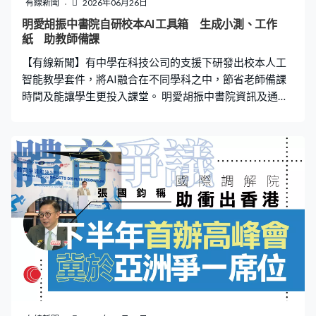
有線新聞
2026年06月26日
明愛胡振中書院自研校本AI工具箱 生成小測、工作
紙 助教師備課
【有線新聞】有中學在科技公司的支援下研發出校本人工
智能教學套件，將AI融合在不同學科之中，節省老師備課
時間及能讓學生更投入課堂。 明愛胡振中書院資訊及通訊
科技科主任李曉楠：「我就利用這個工具做了一個我們學
校自己的校本AI工具箱，我將很多不同的AI工具都放在這
裡，讓同事可以方便地使用。他們會將這裡生成有用的東
西，例如小測、工作紙，放到課堂上使用，這樣就可以節
省老師備課，準備很多教材的時間。」 這間中學在科技公
司的支援下研發出校本AI教學套件，節省使用雲端AI的成
本，敏感的行政資料亦受到保護。學校將AI教育融合在不
同學科中，目前語文科及數理科應用較多，學生更投入課
堂。明愛胡振中書院資訊及通訊科技科主任李曉楠：「以
前好多時間他們要靠想像，甚至我們做角色扮演，老師扮
演一個角色讓你問問題，都要由老師去扮演。但現在用了
AI之後，當我請學生例如做設計思維時，他們真的可以與