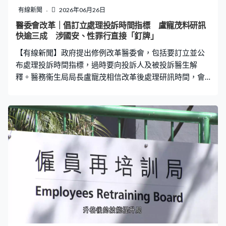
有線新聞
2026年06月26日
醫委會改革｜倡訂立處理投訴時間指標 盧寵茂料研訊
快逾三成 涉國安、性罪行直接「釘牌」
【有線新聞】政府提出修例改革醫委會，包括要訂立並公
布處理投訴時間指標，過時要向投訴人及被投訴醫生解
釋。醫務衞生局局長盧寵茂相信改革後處理研訊時間，會
減少超過三成。 2009年雙非男嬰腦癱案，醫委會研訊拖延
長達16年，引起關注。政府改革醫委會的修例建議出爐，
在投訴機制方面，現時的「初步偵訊委員會」及「研訊小
組」建議改為「醫務調查組」及「醫務審裁團」，各有五
人，最少三人為獨立審裁員。至於處理投訴程序，醫委會
要訂立並公布處理時間指標，超過時限要向申訴人及被投
訴醫生解釋。 醫務衞生局局長盧寵茂相信改革後處理研訊
時間會減少超過三成，「其實我們更重視是一些特別長的
或者可以說是延誤的研訊個案，我們考慮到腦癱案個案目
前超過16年時間都仍然在進行研訊。我們根據案件，我們
估算如果在改革後去做，有可能大概29個月左右可以完
成，這個是中位數，當然真正情況可能會有短有長。」 罰