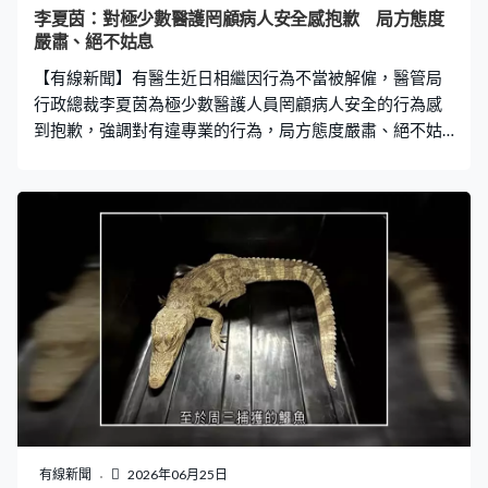
李夏茵：對極少數醫護罔顧病人安全感抱歉 局方態度
嚴肅、絕不姑息
【有線新聞】有醫生近日相繼因行為不當被解僱，醫管局
行政總裁李夏茵為極少數醫護人員罔顧病人安全的行為感
到抱歉，強調對有違專業的行為，局方態度嚴肅、絕不姑
息。 醫管局行政總裁李夏茵：「我們不容許任何人一而
再、再而三踐踏專業操守，以自己的開心、己樂去凌駕病
人的利益，如果有人不誠實、不誠懇，有錯不認、有過不
改，這些與醫管局服務宗旨有相違背，他們不適合在醫管
局工作。若心中仍有其他抱負，不是真的想以照顧病人為
初心，可能真的要三思才投身這個行業。」 李夏茵承認事
件反映醫管局對員工教育不足，會嚴肅跟進，並再次提醒
員工不可將醫院內部情況發布至社交平台。
有線新聞
2026年06月25日