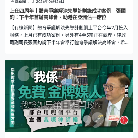
AI交談，真的好像訪問一個人一樣，所以我看到他們的投
有線新聞
2026年06月26日
入程度相當高。」 AI技術發展迅速，老師都要不斷學習，
上任四周年｜體育爭議解決先導計劃錄成功案例 張國
他們透過每周專業發展會議與其他老師分享AI教學經驗。
鈞：下半年首辦高峰會、助港在亞洲佔一席位
明愛胡振中書院校長歐海健：「今日你有倚天劍，明日有
【有線新聞】體育爭議解決先導計劃網上平台今年2月投入
屠龍刀，可能每日都有新事
服務，上月已有成功案例，另外有4至5宗正在處理。律政
司副司長張國鈞說下半年會舉行體育爭議解決高峰會，希
望香港在體育爭議解決在亞洲佔一席位。 張國鈞：「高峰
會不只限本地，會邀請內地和國際體育爭議解決方面專家
來香港。因為有了國際調解院，其實在體育爭議當中衝出
香港，可以在亞洲中佔一席位。香港透過第一次舉辦國際
體育爭議高峰會，漸漸將香港打造為體育爭議解決地
方。」 他說體育爭議解決不是法律界專利，過去數月參加
調解員培訓有很多是運動員，為香港運動員和教練提供一
個好出路。