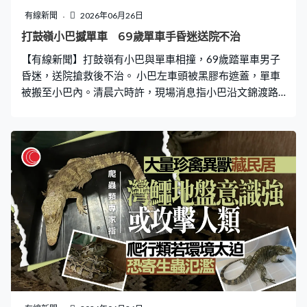
有線新聞
2026年06月26日
打鼓嶺小巴撼單車 69歲單車手昏迷送院不治
【有線新聞】打鼓嶺有小巴與單車相撞，69歲踏單車男子
昏迷，送院搶救後不治。 小巴左車頭被黑膠布遮蓋，單車
被搬至小巴內。清晨六時許，現場消息指小巴沿文錦渡路
開往上水，駛近梧桐河時從後撞到沿小路駛出的單車。踏
單車男子受傷昏迷，送院搶救後不治，小巴上一名女乘客
亦受傷送院。74歲司機涉嫌危險駕駛引致他人死亡被捕，
意外原因有待調查。