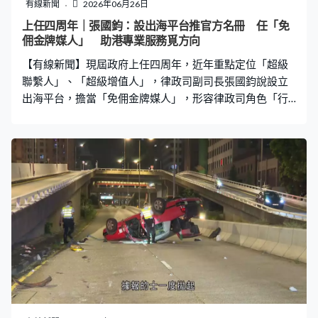
有線新聞
2026年06月26日
上任四周年｜張國鈞：設出海平台推官方名冊 任「免
佣金牌媒人」 助港專業服務覓方向
【有線新聞】現屆政府上任四周年，近年重點定位「超級
聯繫人」、「超級增值人」，律政司副司長張國鈞說設立
出海平台，擔當「免佣金牌媒人」，形容律政司角色「行
前一步」，為香港專業服務找到方向。 律政司副司長張國
鈞督導設立香港專業服務出海平台，他說「出海」是今年
的關鍵詞，平台4月發布首份服務提供者名冊，「很多企業
都想來香港找幫手出海，但來到香港出海找哪位律師懂得
做、有經驗？留意到經常看手提電話，特別看微信、內地
群組、網上傳很多香港十大律師樓、十大出海律師樓，下
面的名字我也不認識，甚至做這行一看根本它沒有做出
海。」 律政司推出的《名冊》今年內會再更新，他說收錄
過程公開透明，包括檢視過服務提供者的往績，獲律政司
盡職審查，亦有除名機制，形容律政司「行前一步」。張
國鈞：「安全到加零一就是給你法律清單你自己思考，結
果無法幫手，這是過去的情況，對我最安全，一定戴頭盔