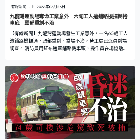
有線新聞
2026年06月26日
九龍灣運動場奪命工業意外 六旬工人遭鋪路機撞倒捲
車底 頭部重創不治
【有線新聞】九龍灣運動場發生工業意外，一名65歲工人
遭鋪路機輾過，頭部重創、當場不治，勞工處已派員到場
調查。 消防員用紅布遮蓋鋪路機車頭，操作員在場協助調
查，死者家屬趕到了解。現場消息指男工人在九龍灣運動
場跑步徑遭倒車的鋪路機撞到再捲入車底，頭部重創昏
迷，消防員趕到將他救出，當場證實死亡。意外原因有待
調查。 運動場因進行翻新工程，今年一月初至九月底暫停
開放。