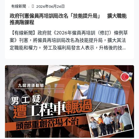
則方面，新建議取消緩刑處分，如果醫生涉及嚴重罪行，
有線新聞
2026年06月26日
包括性罪行、嚴重暴力或違反國安條例，可以直接「釘
政府刊憲僱員再培訓局改名「技能提升局」 擴大職能
牌」，毋須再經醫委會研訊。 醫委會的組成亦會改變，會
推高階課程
增加三名業外委員，令業外委員比例增至超過三成。盧寵
【有線新聞】政府就《2026年僱員再培訓（修訂）條例草
茂表示，增加的都是醫療專業人員，「醫委
案》刊憲，將僱員再培訓局改名為技能提升局，擴大其法
定職能和權力。 勞工及福利局發言人表示，升格後的技能
提升局除繼續為本地基層勞工及技能水平或就業能力較低
人士提供服務，亦會為學歷和技能水平相對較高的在職人
士發展更多較高階的技能課程，以持續提升他們的生產力
及競爭力。 草案下月8日提交立法會進行首讀和二讀。