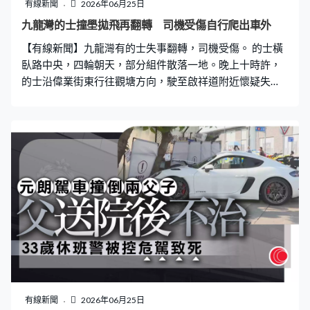
一定無事。但對專業服務而言，對企業毫無幫助。」 平台
有線新聞
2026年06月25日
下月出版第二輯《出海成功案例實錄》，覆蓋12個法律服
九龍灣的士撞壆拋飛再翻轉 司機受傷自行爬出車外
務範疇，收錄案例由50多個增至逾160個。張國鈞：「我
【有線新聞】九龍灣有的士失事翻轉，司機受傷。 的士橫
是免費的中介人、免費的金牌媒人。如果未來離開政府在
臥路中央，四輪朝天，部分組件散落一地。晚上十時許，
外邊再從事律師時，也會利用這個平台宣傳
的士沿偉業街東行往觀塘方向，駛至啟祥道附近懷疑失
控，撞向往德褔花園天橋石壆。據報的士一度拋起，再撞
毀路邊交通指示牌，之後翻轉。司機自行爬出車外，在救
護車上初步治理，送聯合醫院。警方一度封閉部分行車
線，調查意外原因。
有線新聞
2026年06月25日