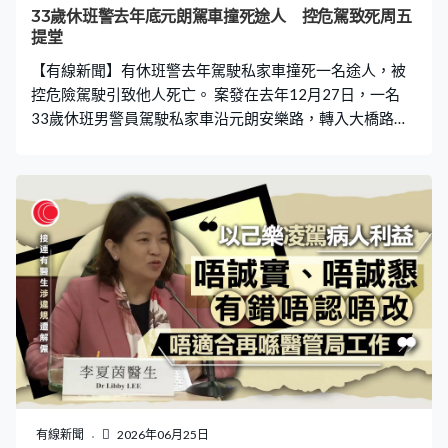
33歲休班警去年底元朗駕車撞死途人 控危駕致死周五
提堂
【有線新聞】有休班警去年駕駛私家車撞死一名途人，被
控危險駕駛引致他人死亡。 案發在去年12月27日，一名
33歲休班男警員駕駛私家車沿元朗安樂路，轉入大橋路時
懷疑失控，撞倒一對父子，其中父親送院後不治。涉事司
機被控危險駕駛引致他人死亡，星期五在粉嶺裁判法院提
堂。
有線新聞
2026年06月25日