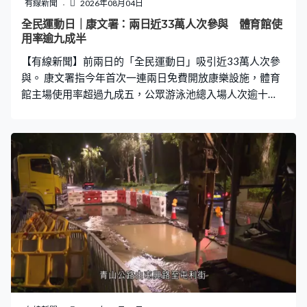
最出名就是香港的獅子山，令到大家可以認識香港的風
有線新聞
2026年08月04日
景。」 賽事來到第23屆，以服裝還原度及舞台表演等多項
全民運動日｜康文署：兩日近33萬人次參與 體育館使
準則評分，考驗參賽者的精湛工藝與演技。
用率逾九成半
【有線新聞】前兩日的「全民運動日」吸引近33萬人次參
與。 康文署指今年首次一連兩日免費開放康樂設施，體育
館主場使用率超過九成五，公眾游泳池總入場人次逾十
萬。今年運動日適逢亞運下月舉辦，有超過2.6萬人次參加
指定體育館舉辦的亞運項目體驗活動。