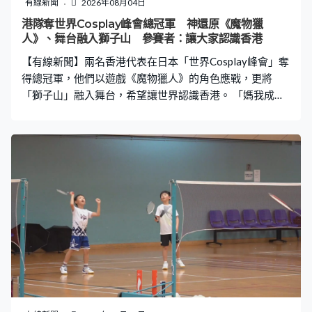
有線新聞
2026年08月04日
港隊奪世界Cosplay峰會總冠軍 神還原《魔物獵
人》、舞台融入獅子山 參賽者：讓大家認識香港
【有線新聞】兩名香港代表在日本「世界Cosplay峰會」奪
得總冠軍，他們以遊戲《魔物獵人》的角色應戰，更將
「獅子山」融入舞台，希望讓世界認識香港。 「媽我成功
了，香港世一！」金屬與獸皮交織的獵人，旁邊還有毛茸
茸、甚至能講人類語言的「艾露貓」，這個經典遊戲《魔
物獵人》的角色由擁有20年Cosplay經驗的阿Lu飾演，服
裝細節相當考究。香港Cosplay代表阿Lu：「顏料除了特別
處理外，比較貼近還原角色。顏料遇上UV燈會發光，模仿
雷狼龍的盔甲套裝充電時有光出現。貓頭盔盡量貼近貓的
形狀面部，口部郁動能夠說話，腳踭模仿貓有四節骨。」
他們從40個國家及地區的參賽者中脫穎而出，贏得全場總
冠軍。香港Cosplay代表Ronnie：「我覺得世界比賽是一個
很好的機會讓大家認識香港，當我思考《魔物獵人》如何
跟香港作出互動。」阿Lu：「沒理由放置大廈，雖然香港
夜景很美麗，但放置大廈有一種失真的感覺。一座山香港