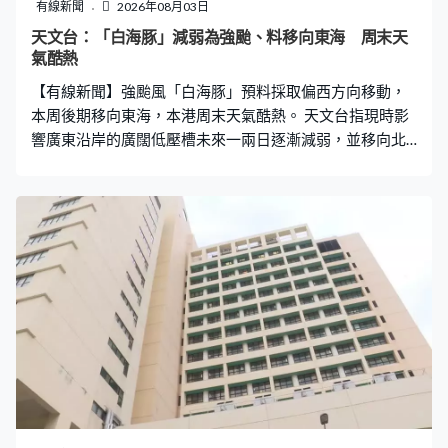
有線新聞
2026年08月03日
天文台：「白海豚」減弱為強颱、料移向東海 周末天
氣酷熱
【有線新聞】強颱風「白海豚」預料採取偏西方向移動，
本周後期移向東海，本港周末天氣酷熱。 天文台指現時影
響廣東沿岸的廣闊低壓槽未來一兩日逐漸減弱，並移向北
部灣一帶，連日大雨天氣有望完結。而熱帶氣旋「白海
豚」逐漸減弱，由「超強颱風」減弱為「強颱風」，未來
兩三日採取偏西方向橫過日本以南海域，本周後期移向東
海一帶，隨後路徑仍存在變數。 受「白海豚」的外圍下沉
氣流影響，中國東南沿岸天色逐漸好轉，週末期間天氣酷
熱。天文台提醒市民戶外活動，要多補充水份及做足防暑
防曬措施，同時高溫亦有機會觸發雷雨。