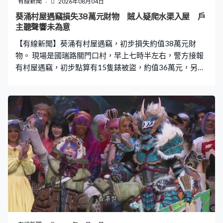
有線新聞
2026年08月04日
葵涌村屋遇竊損失38萬元財物 賊人疑爬水渠入屋 戶
主聽聲響未為意
【有線新聞】葵涌有村屋遇竊，初步損失約值38萬元財
物。 現場是國瑞路關門口村，早上七時半左右，警方接報
有村屋遇竊，初步點算有15隻錶被盜，約值36萬元，另有
失去三個錢包，內有約兩萬元。屋內一隻貓一度失蹤，及
後尋回。警方不排除賊人沿水渠爬入屋。現場消息指，村
屋住有一對情侶，有人在清晨聽到聲響，但未有為意。