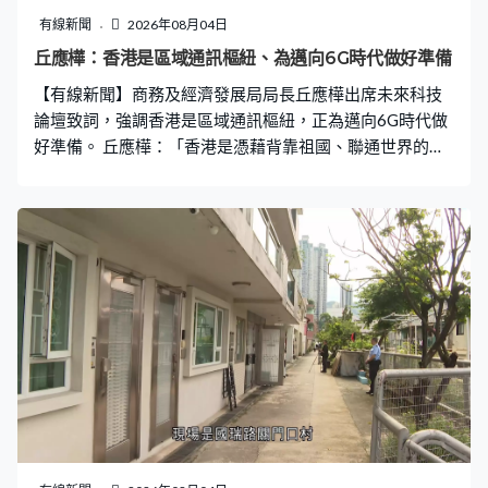
程，會跟相關部門及持分者協調，盡快制定更換方案，期
有線新聞
2026年08月04日
望今年底展開工程。
丘應樺：香港是區域通訊樞紐、為邁向6G時代做好準備
【有線新聞】商務及經濟發展局局長丘應樺出席未來科技
論壇致詞，強調香港是區域通訊樞紐，正為邁向6G時代做
好準備。 丘應樺：「香港是憑藉背靠祖國、聯通世界的獨
特角色和完善的通訊基建，一直發揮區域通訊樞紐的角
色，鞏固內聯外通的戰略定位。為了配合未來科技發展的
重要性，特區政府致力為通訊業界提供有利的營商環境和
多元支援措施，亦積極為6G時代做好準備。」