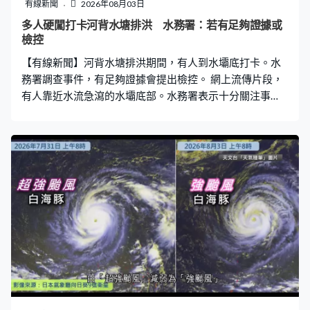
有線新聞
2026年08月03日
多人硬闖打卡河背水塘排洪 水務署：若有足夠證據或
檢控
【有線新聞】河背水塘排洪期間，有人到水壩底打卡。水
務署調查事件，有足夠證據會提出檢控。 網上流傳片段，
有人靠近水流急瀉的水壩底部。水務署表示十分關注事
件，未經許可進入水務設施可能觸犯法例，污染水源可罰5
萬及監禁2年，若損壞設施可罰最高2萬5,000元，將嚴肅
跟進及調查。若有足夠證據，會諮詢律政司意見並提出檢
控。