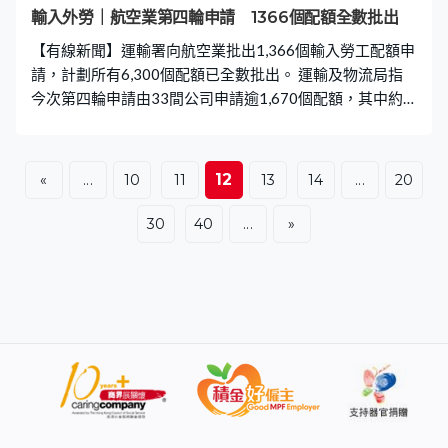
輸入外勞｜航空業第四輪申請 1366個配額全數批出
【有線新聞】運輸署向航空業批出1,366個輸入勞工配額申
請，計劃所有6,300個配額已全數批出。 運輸及物流局指
今次第四輪申請由33間公司申請逾1,670個配額，其中約
500個續約配額全數獲批，涵概地勤、飛機維修等9個工
種。計劃2023年7月推出，共6,300個配額，以紓緩人手嚴
重短缺問題，支持香港航空業發展，合資格公司須每月就
12
«
...
10
11
13
14
...
20
每名輸入勞工向機管局繳交400元，補貼本地前線員工的
交通費用。
30
40
...
»