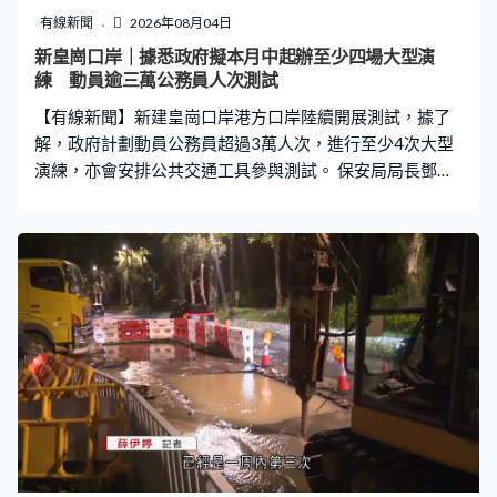
有線新聞
2026年08月04日
新皇崗口岸｜據悉政府擬本月中起辦至少四場大型演
練 動員逾三萬公務員人次測試
【有線新聞】新建皇崗口岸港方口岸陸續開展測試，據了
解，政府計劃動員公務員超過3萬人次，進行至少4次大型
演練，亦會安排公共交通工具參與測試。 保安局局長鄧炳
強：「我們亦會像上次啟德體育園般，用我們的公務員同
事幫手進行壓力測試。」 新建皇崗口岸港方口岸正式通關
前，要先進行過百項測試。據了解，政府向公務員發內部
通告，將會有至少四次大型演練，要動員公務員參與，暫
定本月13日起進行。最大規模一次會動員1.5萬至2萬人，
安排在29日進行。據了解，當局要求公務員攜帶回鄉證，
測試自助閘機等過關系統運作。第一場演練在平日舉行，
當局計劃租用旅遊巴接送公務員到新建皇崗口岸，其後場
次演練為周末，計劃逐步加入其他公共交通工具模擬交通
情況。參與人員的交通開支預料實報實銷。 立法會保安事
務委員會主席邵家輝：「在口岸上落位，我相信乘客都有
行李，時間可能沒有那麼快捷，如何做到巴士來到時不會