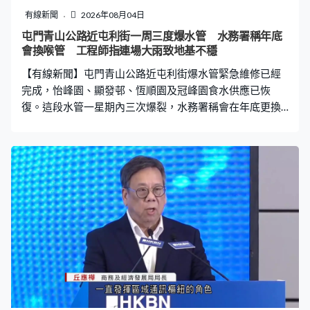
堵塞後面交通等？都要留心。雖然皇崗口岸每日最多20萬
有線新聞
2026年08月04日
人（過關），但該20萬人並不是同一時間到達或離開，最
屯門青山公路近屯利街一周三度爆水管 水務署稱年底
重要是高峰人潮，要評估口岸進出人流是多少，以此作為
會換喉管 工程師指連場大雨致地基不穩
標準。」新建皇崗口岸正式開通後，現有部分前往新田皇
【有線新聞】屯門青山公路近屯利街爆水管緊急維修已經
巴站的巴士以及專線小巴線將會延
完成，怡峰園、顯發邨、恆順園及冠峰園食水供應已恢
復。這段水管一星期內三次爆裂，水務署稱會在年底更換
這段喉管。 青山公路近屯利街又爆水管，已經是一周內第
三次，影響鄰近屋邨屋苑的食水供應。有區議員稱，水管
滲漏位置極為接近，有一段只相差20米。屯門區議員鍾健
峰：「這條喉管可以說是有屯門新市鎮就有它，大家想像
到，真的超過40年的喉管。這條喉管本身是主要喉管，亦
納入水管復修工程，我們團隊三月已經視察過整個復修工
程計劃安排進展，奈何未更換已經爆了。」 有工程師分
析，喉管反覆爆裂非單一因素。香港工程師學會土木分部
主席陳可兒：「連場大雨令水土流失令水管的地基不穩
定，當我們進行替換的時候，很多時在夜晚進行搶修，加
上大雨影響工程，如回填時一直下雨亦會影響泥土更加不
穩定。」 水務署稱這段喉管已納入風險為本水管改善工