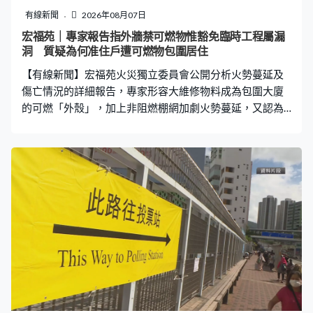
制」，交換情報、調查等。香港餐旅業協會主席梁熙：
有線新聞
2026年08月07日
「除了在於消費者，商戶也受惠。過去香港商戶例如酒
宏福苑｜專家報告指外牆禁可燃物惟豁免臨時工程屬漏
店、餐廳而內地客戶回去後有投訴，若有十個投訴，便要
洞 質疑為何准住戶遭可燃物包圍居住
面向十人做十次解釋或交流。未來若有一站式平台，會有
【有線新聞】宏福苑火災獨立委員會公開分析火勢蔓延及
更公正、公平、公開方法處理問題，在於商家也更方便
傷亡情況的詳細報告，專家形容大維修物料成為包圍大廈
的可燃「外殼」，加上非阻燃棚網加劇火勢蔓延，又認為
須改變對安全規例的「剔格仔」文化。 最新在獨立委員會
網站上載的，分別是政府跨部門調查專組最終調查報告，
以及委員會委任消防專家報告。對於宏福苑起火和蔓延原
因，跨部門調查專組公開多張相片，指工地吸煙及不當處
置煙蒂並非罕見，多個地點都發現吸煙的證據，包括宏昌
閣天井底部高達兩米的雜物中有兩個煙蒂及大量燒焦的紙
箱殘餘物。 當時屋苑大維修，竹棚、棚網、發泡膠板、帆
布等成為包圍大廈的可燃「外殼」，提供充足的燃料來
源，容許乘風的火燼及雜物引燃。當微小火源持續沿着非
阻燃棚網蔓延，滴落物引燃其他物料大幅加劇火勢。委員
會專家亦同意，如果宏福苑的棚網及帆布具備阻燃性能，
火源可能自行熄滅。 專家提出，目前法例要求建築物外牆