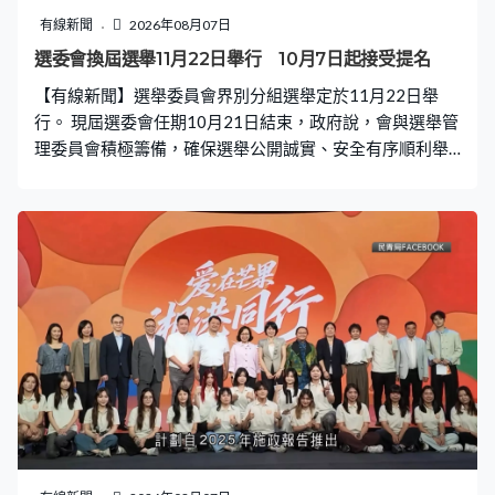
不能使用可燃物料，臨時工程卻獲准使用，導致翻新或維
有線新聞
2026年08月07日
修中的建築物頻繁發生火災。又質疑為何允許住戶在大廈
選委會換屆選舉11月22日舉行 10月7日起接受提名
被可燃物料完全包圍的情況下繼續居住，形容屬系統性失
【有線新聞】選舉委員會界別分組選舉定於11月22日舉
誤。須深入研究，制定適合本地情況的規例，既不會過於
行。 現屆選委會任期10月21日結束，政府說，會與選舉管
嚴苛，同時防止火災發生。 專家認為，建築條例、
理委員會積極籌備，確保選舉公開誠實、安全有序順利舉
行。選委會負責在明年行政長官選舉選出新一任行政長
官，委員由3個方式產生，包括當然委員、界別分組團體提
名，以及由界別分組投票人選舉產生，一共有五個界別共
1500席，候選人提名期為10月7日至20日，細節適時公
布。