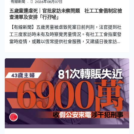
升，連續三個月在第三級，七月是32.1%，全港最高。另
有線新聞
2026年08月07日
外兩區分別是啟德及馬鞍山，食環署指引建議三至四級的
五歲童遭虐死｜官批家訪未察問題 社工工會倡制定檢
地區應進行特別滅蚊行動。 陳先生：「下來逛街、跑步，
查清單及安排「行孖咇」
我平日天天穿短褲，但這裡被蚊不停咬，每隻腳十多下。
【有線新聞】五歲男童被虐致死案日前判刑，法官提到社
我見到他們（工人）有用蚊油灑在渠蓋，
工三度家訪時未有及時察覺男童情況。有社工工會指案發
當時疫情，或難以恆常提供社會服務，又建議日後家訪
時，制定清單讓社工參考，亦可以安排多於一名社工分工
處理個案。 社署社工總工會主席梁建雄：「我覺得不是不
可以做，亦不會太困擾同事，屆時拿着名單檢查，當時認
為沒有事，如果法庭傳召就由同事自己解釋，要公道點，
不能說社工一定看到，同事自己負上專業責任。例如社工
有危險，或個案事主有機會情緒崩潰，或一個家庭有多個
小孩，可能會多帶一個同事，不要手忙腳亂。現在沒有指
引說甚麼情況需要『行孖咇』。」