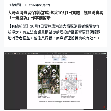
有線新聞
2026年08月07日
大灣區消費者保障協作新規定10月1日實施 議員盼實現
「一鍵投訴」作事前警示
【有線新聞】10月1日實施粵港澳大灣區消費者保障協作
新規定，有立法會議員期望從處理投訴至預警更好保障兩
地消費者權益。餐旅業界說，商戶處理投訴也較有效率。
北上消費或跨境網購是不少市民生活日常，同時有不少風
險。《廣東省促進粵港澳大灣區消費者權益保護協作規
定》將於10月1日實施，推動大灣區消費者權益保護機制
對接，實現跨境消費「一鍵投訴、一網轉辦」。有立法會
議員期望更好保障港人北上消費。陳凱欣：「不只是事後
投訴追討，而是有消費警示，甚麼是消費警示或聯合調
查？舉例同一家牙醫診所在香港經過『一站投訴』，原來
已有10宗，可以作出事前警示。真的做到『一鍵投訴、一
網轉辦』相信不論內地投訴香港，抑或香港投訴內地均有
機會（上升），但應該正面看，因為通過的11條條例不只
處理投訴，也提升消費者教育、調查。」 廣東省及大灣區
九市消委會將聯同港澳消委會建立「常態化聯動協作機