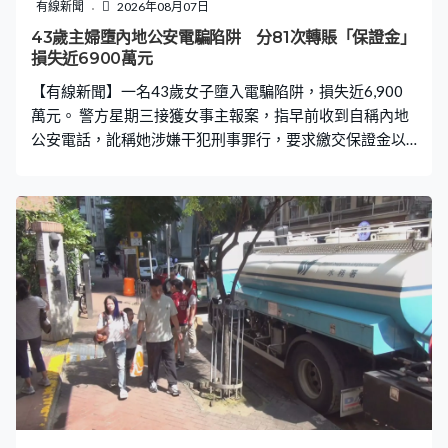
有線新聞
2026年08月07日
43歲主婦墮內地公安電騙陷阱 分81次轉賬「保證金」
損失近6900萬元
【有線新聞】一名43歲女子墮入電騙陷阱，損失近6,900
萬元。 警方星期三接獲女事主報案，指早前收到自稱內地
公安電話，訛稱她涉嫌干犯刑事罪行，要求繳交保證金以
證清白，女事主按指示於過去一個月先後轉賬近6,900萬元
至指定銀行戶口，案件列「以欺騙手段取得財產」，暫未
有人被捕。據了解，女事主是家庭主婦，被指涉及洗黑錢
活動並將錢分81次轉入十個本地銀行戶口，告知家人後才
發現受騙。