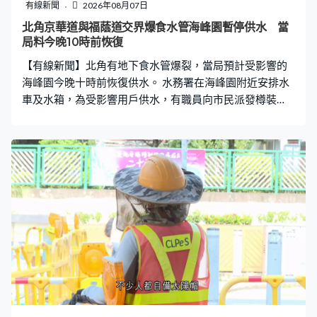
有線新聞
2026年08月07日
北角京華道與福蔭道交界爆食水管海峰園暫停供水 當
局料今晚10時前恢復
【有線新聞】北角有地下食水管爆裂，當局預計受影響的
海峰園今晚十時前恢復供水。 水務署在海峰園附近安排水
車及水箱，為受影響用戶供水，有職員向市民派發樽裝
水。清晨時分，北角京華道與福蔭道交界一條直徑250毫
米食水管爆裂，水務署派員維修後，現時福蔭道、京華道
及宏安道已恢復供水。