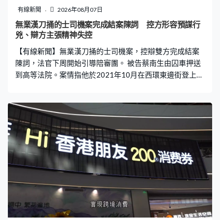
有線新聞
2026年08月07日
無業漢刀捅的士司機案完成結案陳詞 控方形容預謀行
兇、辯方主張精神失控
【有線新聞】無業漢刀捅的士司機案，控辯雙方完成結案
陳詞，法官下周開始引導陪審團。 被告蔡南生由囚車押送
到高等法院。案情指他於2021年10月在西環東邊街登上一
輛的士，持刀刺向司機頸部，導致司機失血過多死亡，被
控一項謀殺罪。控方結案陳詞形容這是一場有預謀的襲
擊，被告行兇後，將個人物品分散棄置四個不同地方，證
明他當時精神完全正常，不構成減責的神志失常。辯方指
被告與死者互不相識，未有搶劫死者金錢，未能證明被告
犯罪動機，主張被告精神失控下才施襲。法官下周開始引
導陪審團，預計周二完成。