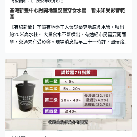
有線新聞
2026年08月07日
荃灣新豐中心對開地盤疑鑿穿食水管 暫未知受影響範
圍
【有線新聞】荃灣有地盤工人懷疑鑿穿地底食水管，噴出
約20米高水柱。 大量食水不斷噴出，有途經市民需要開雨
傘，交通未有受影響。現場消息指早上十一時許，國瑞路
新豐中心對開一個工地，懷疑有工人鑿穿地底一條450毫
米食水管。水務署正趕往維修，暫時未知受影響範圍。