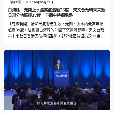
有線新聞
2026年08月07日
白海豚｜元朗上水最高氣溫逾36度 天文台預料未來數
日部分地區達37度 下周中持續酷熱
【有線新聞】酷熱天氣警告生效，元朗、上水的最高氣溫
超過36度。強颱風白海豚的外圍下沉氣流影響，天文台預
料未來數日香港天氣極端酷熱，部分地區氣溫高達37度。
烈日當空，清潔工及地盤工仍要戶外工作，不少人都自備
太陽帽。在觀塘海濱，有人無懼高溫，繼續跑步鍛煉。小
朋友都出來和陽光玩遊戲。天文台指，受白海豚外圍下沉
氣流影響，天氣普遍晴朗，預料未來兩三日持續極端天氣
酷熱，部分地區氣溫可達37度或以上。天文台科學主任郭
于庭：「隨着白海豚移向浙江至福建北部一帶，外圍下沉
氣流會在周末至下周一為本港帶來極端酷熱天氣，本港部
分地區氣溫會達到37度或以上，預料下周中期高溫天氣仍
然持續。」 高溫觸發的驟雨亦影響廣東內陸，本港稍後局
部地區有驟雨及雷暴。