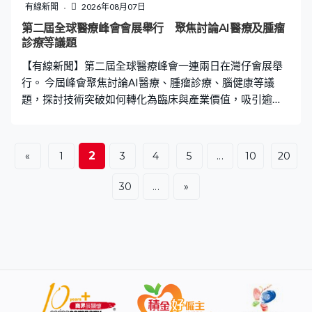
有線新聞
2026年08月07日
第二屆全球醫療峰會會展舉行 聚焦討論AI醫療及腫瘤
診療等議題
【有線新聞】第二屆全球醫療峰會一連兩日在灣仔會展舉
行。 今屆峰會聚焦討論AI醫療、腫瘤診療、腦健康等議
題，探討技術突破如何轉化為臨床與產業價值，吸引逾
3,000名海內外醫療創新者、臨床專家、科研學者等代表出
席。峰會由行會成員高永文、前醫管局主席梁智鴻以及中
大醫學院教授莫樹錦擔任主席。
2
«
1
3
4
5
...
10
20
30
...
»