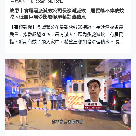
有線新聞
2026年08月07日
蚊患｜食環署派滅蚊公司長沙灣滅蚊 居民稱不停被蚊
咬、低層戶易受影響促屋邨勤清積水
【有線新聞】食環署公布最新誘蚊器指數，長沙灣蚊患最
嚴重，指數超過30%，署方派人在區內多處滅蚊。有居民
指，近期有蚊子飛入家中，希望屋邨加強清理積水。 長沙
灣蘇屋邨有食環署人員登上附近山坡視察，部分路面及溝
渠有少量積水，清潔工人隨即清理水道雜物，身穿保護衣
的人員霧化滅蚊。一街之隔的李鄭屋邨亦有滅蚊工作，有
人在屋邨外圍花槽噴灑除害劑。 晨運街坊繼續短衫外出，
有人說一周有幾次滅蚊工作，未感蚊患嚴重。陳女士：
「現在沒有，都是穿短衫，現在沒甚麼。（不擔心嗎？）
不是完全不擔心，不過現時自己未被白紋伊蚊叮過，沒那
麼怕。」許先生：「無所謂，早上出來做運動，沒甚麼所
謂。（有郁動不會怕？）是。（有被蚊咬嗎？）不覺得，
我曬黑了沒感覺。」 食環署誘蚊器指數分四級，指數介乎
20%至40%屬第三級，代表白紋伊蚊分布廣泛。七月階段
性指數，全港有三區在第三級，長沙灣自四月起一直上