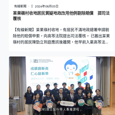
有線新聞
2026年08月05日
茶果嶺村收地居民質疑地政改用他例剔除賠償 提司法
覆核
【有線新聞】茶果嶺村收地，有居民不滿地政總署申請剔
除他的賠償申索，向高等法院提出司法覆核。 已搬出茶果
嶺村的居民陳勁立到庭應訊後離開，他早前入稟高等法
院，提出逆權侵佔茶果嶺兩幅土地多年，因應地政總署收
地，向土地審裁處申索賠償，期間地政總署視他為土地非
法佔用者，申請剔除他的申索。他提出司法覆核，指當局
改用《土地（雜項條文）條例》而非《收回土地條例》處
理，試圖排除土地審裁處對補償問題的管轄權，構成不
公，案件押後續審。