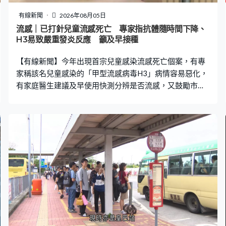
我懷疑過，我問上級有否見過『老總』，全部都說沒有見
過，當時我見到很多人都買了任務，都取回錢。」 議員吳
有線新聞
2026年08月05日
傑莊接獲約50宗求助，估計涉及數百名受害人，合共損失
流感｜已打針兒童流感死亡 專家指抗體隨時間下降、
過千萬元，他希望監管機構日後警示可疑投資產品時，要
H3易致嚴重發炎反應 籲及早接種
同步凍結相關資產。選委會界別議員吳傑莊：「因為擔心
【有線新聞】今年出現首宗兒童感染流感死亡個案，有專
騙徒，當一旦
家稱該名兒童感染的「甲型流感病毒H3」病情容易惡化，
有家庭醫生建議及早使用快測分辨是否流感，又鼓勵市民
接種疫苗。 一名曾接種流感疫苗的七歲男童日前確診H3甲
型流感死亡，是今年首宗兒童感染流感而離世的個案。衞
生防護中心數據顯示，截至上月底，今年夏季流感共錄得5
宗兒童流感嚴重個案。有專家稱，即使曾接種疫苗，抗體
亦會隨時間降低，而且兒童感染H3病毒容易惡化。兒童傳
染病學會主席關日華：「我們發覺免疫因子分泌得很嚴
重，引致全身有很嚴重發炎反應，令不同器官發炎，血壓
會降低，這個情況在新冠疫情時已見過，叫多系統發炎綜
合症，都是一些很急性、病人很快轉差，又驗過病人有很
高細胞因子。我相信這些情況有發生在感染的兒童身
上。」新一批流感疫苗最快9月抵港，關日華稱現有批次疫