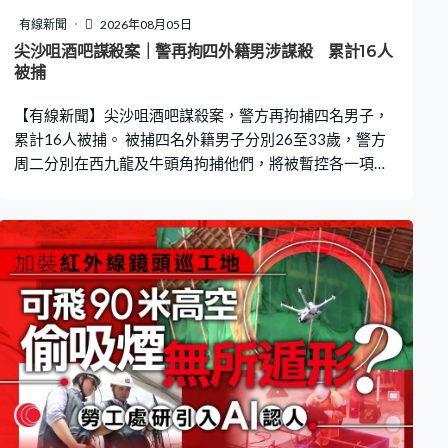
就會檢測出來。如果第五至七日有無預期的惡化，家長要
有線新聞
2026年08月05日
留意，看了醫生有惡化情況，都可能要診斷會否出現重
尖沙咀酒吧謀殺案｜警再拘四外籍男涉謀殺 累計16人
症。」 對於當局擴展醫生疫苗採購先導計劃，採購量由10
被捕
萬劑增至30萬劑，林永和相信市面上疫苗充足，呼籲家長
【有線新聞】尖沙咀酒吧謀殺案，警方再拘捕四名男子，
應盡快安排未有病徵的兒童接種疫苗。 衞
累計16人被捕。 被捕四名外籍男子分別26至33歲，警方
周二分別在西九龍及牛頭角拘捕他們，將被暫控各一項謀
殺罪，明日在九龍城法院提堂。 這宗謀殺案，警方早前已
拘捕九男三女，其中八人分別被暫控謀殺罪及協助罪犯
罪，在七至八月提堂；其餘被捕人已獲准保釋候查，稍後
向警方報到。