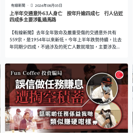
有線新聞
2026年08月05日
上半年交通意外63人身亡 按年升逾四成七 行人佔近
四成多主要涉亂過馬路
【有線新聞】去年全年致命及嚴重受傷的交通意外共有
559宗，是1954年以來新低。今年上半年跌勢持續，比去
年同期少四成，不過涉及的死亡人數就增加，主要涉及商
用車、年長司機和行人，警方將加強執法。 專注駕駛可以
避免意外，去年全年嚴重交通意外創71年新低，今年上半
年跌勢持續，共有193宗，比去年同期少近四成，不過死
亡人數就增加，共有63人。這些致命車禍主要涉及商用車
及年長司機。交通總部道路安全課高級督察歐艾發：「主
要意外成因都是不專注駕駛，而有一部分的意外成因是因
為司機駕駛時的身體狀況導致。其實隨人口老化，年長司
機增加會越來越多，警方樂見收緊年長司機體檢要求的修
例工作。」 致命交通意外行人佔四成，有26人因此喪命。
歐艾發：「我們發現行人胡亂過馬路，主要行為有三項，
第一是『攝車罅』，即是在已停泊的車與車之間衝出馬
路，第二是衝紅燈，第三是忽略車輛盲點。」 警方下周起