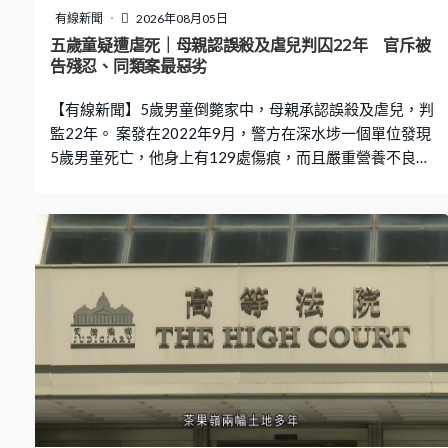
有線新聞
2026年08月05日
五歲童疑遭虐死｜母親認誤殺及虐兒判囚22年 官斥被
告殘忍、同類案最惡劣
【有線新聞】5歲男童倒斃家中，母親承認誤殺及虐兒，判
監22年。 案發在2022年9月，警方在深水埗一個單位發現
5歲男童死亡，他身上有129處傷痕，而且嚴重營養不良，
體重不足10公斤。男童母親被控虐兒及誤殺，她承認控
罪。法官李素蘭判刑時稱，男童長期遭到冷血虐待，體重
不及同齡兒童一半，又與學校及姊弟隔絕，批評被告是有
預謀，是同類案件最惡劣，質疑她作為母親，可以如此殘
忍對待親生子。認罪扣減後，判她兩罪監禁22年。