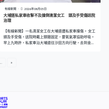
術，勞工處相信可進一步提高執法效率。溫治平：「未來
是紅外線加認人，再配合一些行為，因為吸煙的時候，可
有線新聞
2026年08月05日
想而知會有一些抽煙的行為，我們分析這三個元素，方便
大埔道私家車收掣不及撞倒清潔女工 頭及手受傷送院
我們再精準去斷定有沒有人吸煙。」這款紅外線無人機每
治理
次可飛40至50分鐘，最高去到90米，如果熱源前有遮蓋物
【有線新聞】一名清潔女工在大埔道遭私家車撞傷。 女工
擋住，例如是牆壁，就不能偵測。
頭及手受傷，送院時戴上頸箍固定，要氧氣罩協助呼吸。
早上九時許，私家車沿大埔道往沙田方向行駛，去到金山
路附近懷疑收掣不及，撞向橫過馬路的女工。警方封閉一
段行車線，調查意外原因。
...
»