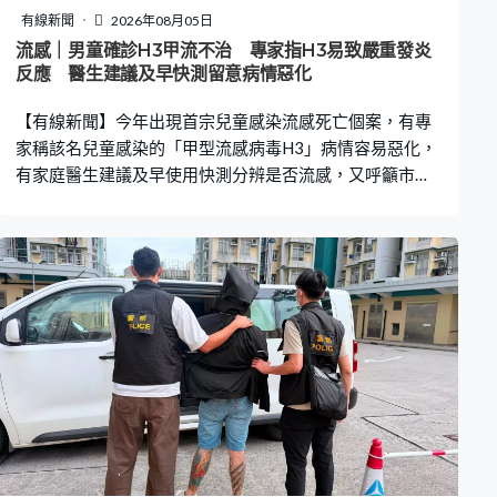
有線新聞
2026年08月05日
流感｜男童確診H3甲流不治 專家指H3易致嚴重發炎
反應 醫生建議及早快測留意病情惡化
【有線新聞】今年出現首宗兒童感染流感死亡個案，有專
家稱該名兒童感染的「甲型流感病毒H3」病情容易惡化，
有家庭醫生建議及早使用快測分辨是否流感，又呼籲市民
盡快接種疫苗。 一名曾接種流感疫苗的七歲男童日前確診
H3甲型流感死亡，是今年首宗兒童感染流感而離世的個
案。衞生防護中心數據顯示，截至上月底，今年夏季流感
共錄得5宗兒童流感嚴重個案。有專家稱，兒童感染H3病
毒病情容易惡化。兒童傳染病學會主席關日華：「我們發
覺免疫因子分泌得很嚴重，引致全身有很嚴重發炎反應令
不同器官發炎，血壓會降低，這個情況在新冠疫情時已見
過，叫多系統發炎綜合症，都是一些很急性、病人很快轉
差。」 有家庭醫生呼籲，家長要留意兒童病徵變化，及早
使用快測分辨是否感染流感。家庭醫生林永和：「可以多
做一兩次，隔一兩日再做，有時病毒量未必很高，未必會
有正確結果，但如果開始發高燒做快測，代表病毒量高，