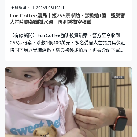
全港大規模執法，針對違例駕駛、單車違規以及行人亂過
有線新聞
2026年08月05日
馬路，會不定時不定點採取行動。至於「粵車南下」，警
Fun Coffee騙局｜接255宗求助、涉款逾1億 邀受害
方表示一直保持監察，「粵車」意外率極低，會繼續加強
人拍片賺報酬試水溫 再利誘掏空積蓄
宣傳本港交通守則。
【有線新聞】Fun Coffee咖啡投資騙案，警方至今收到
255宗報案，涉款1億400萬元，多名受害人在議員吳傑莊
陪同下講述受騙經過，稱最初獲邀拍片，再被介紹下載應
用程式投資。吳傑莊建議當局要改善可疑投資產品警示機
制。 受害人：「我『老總』說，這些錢公司有很多，不過
現時發展這個品牌，就要更多人認識，所以我們第一批這
些人就很有福，所以這些任務，是『益』我們。」 這一批
Fun Coffee騙局受害人最初於去年7月至8月經朋友介紹，
拍片賺取400元，後來朋友遊說下載應用程式，聲稱投資
咖啡產品，要換成加密貨幣存入資金，做不同任務賺錢，
邀請到新人加入，或下線做任務，上線亦會有回報，結果
愈來愈多人加入。 受害人：「每次到期時都可以順利轉錢
去『幣安』戶口，就是這份信任，我令我一步步加大自
己，將全副積蓄，前後40多萬元身家全部投入。其實起初