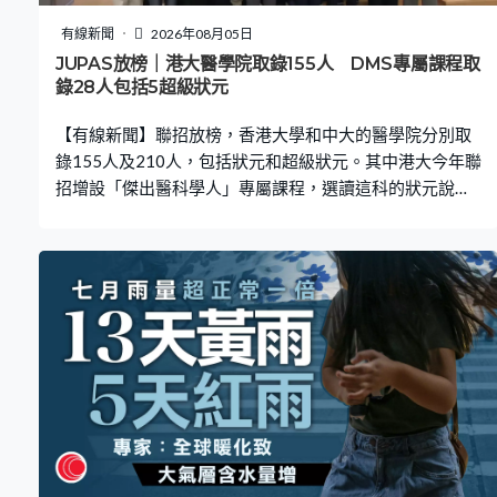
有線新聞
2026年08月05日
JUPAS放榜｜港大醫學院取錄155人 DMS專屬課程取
錄28人包括5超級狀元
【有線新聞】聯招放榜，香港大學和中大的醫學院分別取
錄155人及210人，包括狀元和超級狀元。其中港大今年聯
招增設「傑出醫科學人」專屬課程，選讀這科的狀元說受
課程的「增潤學年」吸引。 聯招放榜，港大醫學院今年於
聯招增設的「內外全科醫學士DMS傑出醫科學人專屬課
程」取錄了28人，包括5位超級狀元。其中聖保羅男女中
學超級狀元馬端行說，選擇港大是因為課程的「增潤學
年」。港大醫學院學生馬端行：「有一整年的時間，有很
大的自由度以及很大的空間讓我自我探索不同醫學範疇的
事，例如有同學會做科研或人道救援，或可以到海外增值
自己，取多一個第二學位。我自己很嚮往這種自主學習以
及自主探索的學習模式。」 課程數年前開辦，港大醫學院
說已有不少同學利用增潤年在海外頂尖大學修讀第二學
位。港大醫學院院長劉澤星：「去年已開始增加途經，如