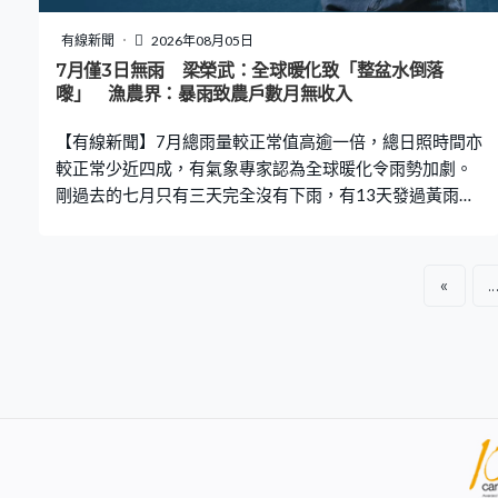
果同學畢業後，當然要讀得好，以及要有科研經驗，我們
會提供全免費資助他們攻讀博士，而博士希望他們在外國
有線新聞
2026年08月05日
讀，再令他們的全球視野再增長。」 醫學院在聯招共取錄
7月僅3日無雨 梁榮武：全球暖化致「整盆水倒落
155名文憑試學生，其中傳統內外全科醫學士取錄了127名
嚟」 漁農界：暴雨致農戶數月無收入
學生，另外有29名學生透過學校推薦直接取錄計劃入讀。
【有線新聞】7月總雨量較正常值高逾一倍，總日照時間亦
中大醫學院方面，取錄了210名文
較正常少近四成，有氣象專家認為全球暖化令雨勢加劇。
剛過去的七月只有三天完全沒有下雨，有13天發過黃雨，
有5天更要發紅雨警告，全月總雨量高達790.3毫米，較正
常值高超過一倍。有氣象專家稱，全球暖化加上颱風於內
陸停留時間變長令雨勢更大。香港氣象學會發言人梁榮
«
..
武：「最大問題是，當氣溫上升時，大氣層可以容納更多
水份。我們現在大氣層比起十年、廿年前更多水，以前中
國人一句說話是『傾盆大雨』，就是這樣的意思。以前大
氣層不是太多水，我們用殼舀水、倒水來形容那一場雨；
現在是整盆水倒下來，大氣層的條件會導致下大雨。」 連
場大雨浸壞農作物，通菜、豆角、瓜果等最受影響。漁農
界立法會議員陳博智：「今年74次暴雨不單是單一打擊，
還是持續、具破壞力的。根部全都浸爛，規劃當中很多農