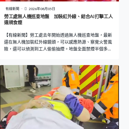
有線新聞
2026年08月05日
勞工處無人機巡查地盤 加裝紅外線、結合AI打擊工人
違規食煙
【有線新聞】勞工處去年開始透過無人機巡查地盤，最新
還在無人機加裝紅外線鏡頭，可以感應熱源、察覺火警風
險，還可以偵測到工人偷偷抽煙。地盤全面禁煙半個多月
以來，勞工處巡查1,400個地盤，發出39張定額罰款通知
書。 巡查工地不再只是靠肉眼，還可以靠這款配備紅外線
鏡頭的無人機。當鏡頭偵測到地盤有熱源會出現紅點，加
上攝錄鏡頭拍攝到施工工序，就可以確認是正常工序抑或
有火警風險。偷偷在地盤內抽煙無人機一樣可以偵測到，
勞工處助理處長（職業安全）溫治平：「我們會調校紅點
溫度為60至80度，通常吸煙都會去到這個溫度，達到這個
範圍的溫度，就會在螢光幕出現紅點。當同事發現出現紅
點會進行搜證，包括是拍照和攝錄工作，同時透過螢幕留
意工友的特徵，例如他們的帽、執行的工序及裝備等。」
無人機的紅外線鏡頭下一步還會加入人工智能影像分析技