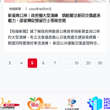
苗仍然有效預防流感，呼籲未接種的市民盡快接種。 另外
當局亦擴展醫生疫苗採購先導計劃，採購量將由10萬劑增
有線新聞
2026年08月05日
至30萬劑，有家庭醫生稱相信能夠增加接種率。家庭醫生
新皇崗口岸｜政府擬大型演練 姚銘關注新田交匯處承
林永和：「對醫生來說都是多一針得一針，每年都盡力解
載力、邵家輝促預留巴士等候空間
釋並幫市民接種，相信這30（萬）針多了鼓勵及方便作
【有線新聞】據了解政府將動員公務員參與新建皇崗口岸
用。現階段很多藥廠提供疫苗都充足，如果
的大型演練，有立法會議員擔心日後周邊交通容易擠塞，
期望同時要做好車流演練。 新田公共運輸交匯處現時亦是
皇巴站，新建皇崗口岸啟用後，皇巴會同步停運。此處現
有三條巴士線，改為延伸至新口岸。有議員期望當局同時
要做好車流演練，制定應急預案。新界北（民建聯）姚
5
.
3
4
6
7
...
10
20
30
銘：「很大程度上，未來都要在新田公共交通交匯處轉乘
巴士才能進入口岸。尤其對於新田公路、新田交匯處，該
處可能都會出現車流較多的情況。我明白路政署早前做了
改善，換線處或部分彎位做了改善工程，但我想都要留意
實際情況，很容易一旦塞車就會倒灌外面的高速公路。」
巴士日後可直接駛入口岸，議員邵家輝就關注巴士上落客
需時，有可能堵塞後面車流，要預留足夠位置讓巴士等候
流轉。立法會保安事務委員會主席邵家輝：「局長有表