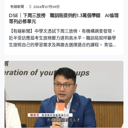
組同時處理投訴，作為業外委員的陳永佳有保留。陳永
有線新聞
2026年07月09日
佳：「現在我們有7個人，4個是醫務界的，3個是業外委
DSE｜下周三放榜 職訓局提供約1.3萬個學額 AI倫理
員，這個比例是很好的。主席和副主席都是醫生，他們能
等列必修單元
夠掌握到個案的內容是比較詳細的，特別是很多醫務的內
【有線新聞】中學文憑試下周三放榜，有機構調查發現，
容來說，是我們一些業外委員不太容易掌握到
近半受訪應屆考生放榜壓力達到高水平，職訓局就呼籲學
生按照自己的學習需求及興趣去選擇適合的課程。 青協於
今年5至6月，以網上問卷訪問445名應屆考生，當中近
46%人放榜壓力指數達高水平，按年下降約7%，他們主要
擔心個人競爭力不足、對未來前景不確定，近六成受訪考
生以入大學為主要目標。青協表示政府近年積極推動應用
科學大學發展，但近半受訪者卻從未聽聞應科大。 香港青
年協會督導主任陳英杰：「其實應用科學大學很好的是會
結合行業實習機會，讓學生無論在學術和技術方面都可以
學到，對於未來多元人才的培養來說是一個很重要的策
略。」 職訓局新學年提供約140項課程，共1.3萬個學額，
涵蓋學士、高級文憑及基礎課程文憑等課程，緊扣現時重
點產業發展，包括航空物流及體育與盛事經濟等，局方認
為課程有一定吸引力。 職業訓練局高級助理執行幹事郭龍