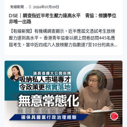
基：「其實現時香港的升學途徑比以前多了，已經沒有了
有線新聞
2026年07月09日
多年前『一試定生死』的情況，同學按照自己的學習需
DSE｜調查指近半考生壓力達高水平 青協：修讀學位
求、興趣或將來發展去選擇適合的課程。」 職訓局過去3
非唯一出路
年，一半選擇升學的畢業生有96%能升讀大學學位，另一
【有線新聞】有機構調查顯示，近半應屆文憑試考生放榜
半想進入職場的就業率亦達90%
壓力達到高水平。 香港青年協會以網上問卷訪問445名應
屆考生，當中近四成六人放榜壓力指數達7至10分的高水
平，較去年下降約7%，他們主要擔心個人競爭力不足。而
四成四應屆考生在規劃升學及未來發展方向時感到「高度
困難」，亦有近半受訪者未曾聽過應用科學大學，並優先
選擇傳統大學學位。 青協指考生人數上升和就業市場改
變，加劇學生憂慮，但修讀學位不是唯一出路。香港青年
協會督導主任陳英杰：「我們認為在人工智能時代，修讀
學位並非唯一提升學生競爭力的途徑，市場更重視多元人
才，甚至希望畢業生有相應的工作經驗，學生應透過自
學、職場實習或專案實作等方式提升個人競爭力。」