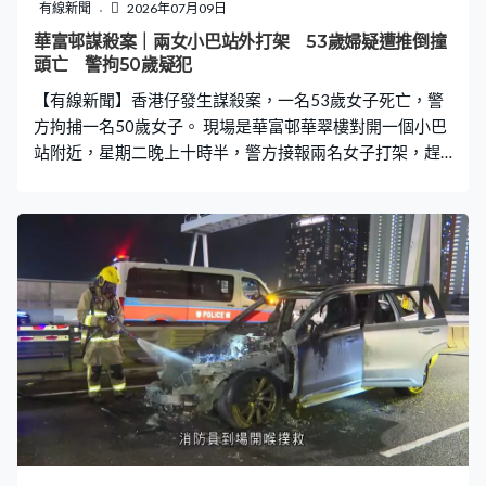
有線新聞
2026年07月09日
華富邨謀殺案｜兩女小巴站外打架 53歲婦疑遭推倒撞
頭亡 警拘50歲疑犯
【有線新聞】香港仔發生謀殺案，一名53歲女子死亡，警
方拘捕一名50歲女子。 現場是華富邨華翠樓對開一個小巴
站附近，星期二晚上十時半，警方接報兩名女子打架，趕
到後發現事主倒卧地上，頭部受傷昏迷，送到瑪麗醫院搶
救後不治。 西區重案組接手，同日深夜在香港仔以涉嫌謀
殺拘捕疑兇。據了解兩人不認識，初步調查兩人曾因事爭
執推撞，期間事主懷疑被推倒地上。