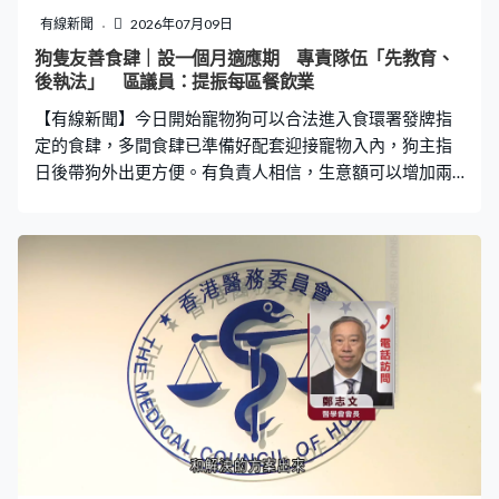
有線新聞
2026年07月09日
狗隻友善食肆｜設一個月適應期 專責隊伍「先教育、
後執法」 區議員：提振每區餐飲業
【有線新聞】今日開始寵物狗可以合法進入食環署發牌指
定的食肆，多間食肆已準備好配套迎接寵物入內，狗主指
日後帶狗外出更方便。有負責人相信，生意額可以增加兩
至三成。食環署指已逐一走訪持牌食肆，未來一個月適應
期內會「先教育、後執法」。 由今日開始，見到餐廳門口
有這張貼紙，代表狗主可以帶狗隻入內。將軍澳海傍是遛
狗的好去處，夏日炎炎，這對狗主遛狗後，這日終於可以
帶同狗隻一同入咖啡廳「嘆冷氣」。Sarah：「這時候天氣
非常熱，很好可以把狗隻帶進來坐在裡面，毋須用外賣餐
具。」彭小姐：「方便很多，因為平時在外面真的很熱，
又要風扇吹著，這裡面又有冷氣，真的舒服很多，狗也舒
服多了。」 咖啡店在牆身加裝了一排掛勾，讓狗主可以勾
住狗繩。餐廳不可烹調狗隻食物，不過準備了鐵兜，方便
狗主自備食物，負責人期望可以吸引更多街坊光顧。咖啡
店負責人蘇先生：「大概有兩至三成（生意增長），因為