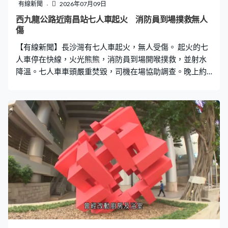
有線新聞
2026年07月09日
西九龍公路近南昌站七人車起火 消防員到場撲救無人
傷
【有線新聞】長沙灣有七人車起火，無人受傷。 起火的七
人車停在快線，火光熊熊，消防員到場開喉撲救，並射水
降溫。七人車車頭嚴重焚毀，司機在場協助調查。晚上約
十時，七人車沿西九龍公路、開往港島方向，駛至港鐵南
昌站對開，冒煙起火，事件中無人受傷。