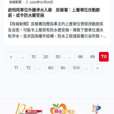
有線新聞
2026年07月09日
啟悅苑單位外牆滲水入屋 房屋署：上層單位改動廚
廁、或令防水層受損
【有線新聞】房屋署回應指事主的上層單位曾經改動廚房
及浴室，可能令上層原有防水層受損，導致下層單位漏水
和滲水，並非因為樓宇結構、防水工程或裝備欠妥所致。
房署又說大廈外牆油漆輕微剝落，由於屬公用地方，房委
會會向上層單位業主追究法律責任及追討維修費。
70
«
...
10
20
30
...
68
69
71
72
...
80
90
100
...
»