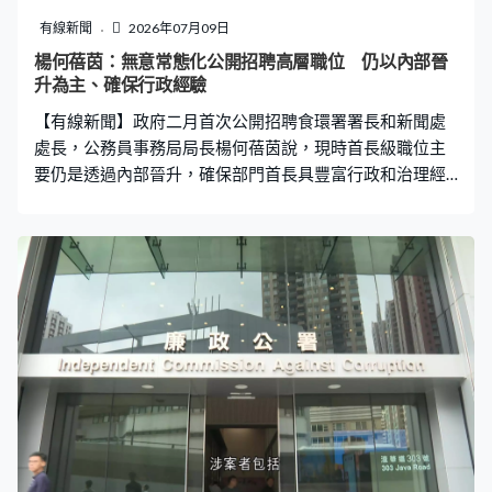
有線新聞
2026年07月09日
楊何蓓茵：無意常態化公開招聘高層職位 仍以內部晉
升為主、確保行政經驗
【有線新聞】政府二月首次公開招聘食環署署長和新聞處
處長，公務員事務局局長楊何蓓茵說，現時首長級職位主
要仍是透過內部晉升，確保部門首長具豐富行政和治理經
驗，亦為公務員提供明確和有系統的事業發展架構，無意
常態化公開招聘高層職位。 選委會界別（民建聯）林琳：
「支持擴大政府公開招聘不同職位，現時政府正著手第一
份五年規劃，北都發展、招商引資方面的任務都非常繁
重，吸納私人市場的專才到政府有助注入市場的視野，令
政策更務實『落地』。」 楊何蓓茵：「公開招聘就是擴闊
政府人才庫的其中一種機制，讓我們在特定領域引入新思
維和專業經驗，並非旨在取代現有的公務員晉升機制。政
府沒有計劃常態化公開招聘高層職位，但會視乎部門實際
運作需要、當時社會環境和人才儲備作通盤考慮。」