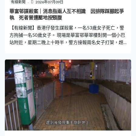
有線新聞
2026年07月09日
華富邨謀殺案｜消息指兩人互不相識 因排隊踩腳起爭
執 死者曾遭壓地按頸腹
【有線新聞】香港仔發生謀殺案，一名53歲女子死亡，警
方拘捕一名50歲女子。 現場是華富邨華翠樓對開一個小巴
站附近，星期二晚上十時半，警方接報兩名女子打架，趕
到後發現事主昏迷倒卧地上，送院搶救後不治。警方跟進
追查，深夜在區內拘捕疑兇涉嫌謀殺。消息指兩人不認
識，當晚在香港仔中心排隊搭車時因踩到腳發生爭執，其
後抵達小巴站，事主遭人壓在地上一度按住頸和腹部。