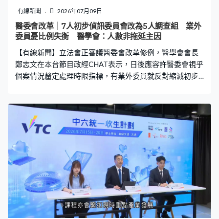
我們主要做居民客較多，較多人有養狗或不同寵物，相對
有線新聞
2026年07月09日
以往只能拒絕客人，因為本身餐廳（寵物）不能進入，但
醫委會改革｜7人初步偵訊委員會改為5人調查組 業外
法例生效後可以入來飲完、食完再離開也不遲。」 有養狗
委員憂比例失衡 醫學會：人數非拖延主因
的南區區議員何沅蔚這日帶同愛犬一起食越南菜。何沅
【有線新聞】立法會正審議醫委會改革修例，醫學會會長
蔚：「今次想不到有冰室和茶餐廳都有參加這
鄭志文在本台節目政經CHAT表示，日後應容許醫委會視乎
個案情況釐定處理時限指標，有業外委員就反對縮減初步
偵訊委員會人數。 拖延近16年的雙非嬰兒腦癱案，醫生被
裁定專業失當。政府修例改革醫委會，要公布處理投訴程
序的目標時限，有醫委會成員認為，應該按每宗個案的複
雜程度釐定，不能一刀切。香港病人組織聯盟主席陳永
佳：「因為有時有些個案是專家證人給的時間，是可能很
長的、很久才可以給的。有時候或者在案件上可能需要律
政司給的指示，可能要多一點時間，我想這個可以容許這
個情況。」醫學會會長鄭志文：「我們整個目的是要有一
個公平處理，令到事件得到了解和解決的方案出來，所以
是需要久的便久，不需要久的就不要久，就不要純粹去追
時間。」 另一項改革是7人初步偵訊委員會改為5人的醫務
調查組，規定副主席由業外人士出任，以求成立更多調查