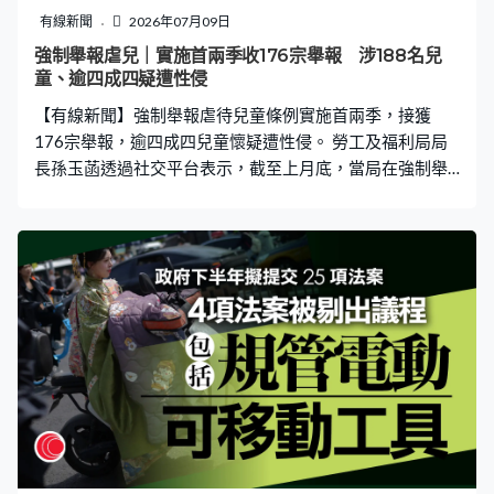
有線新聞
2026年07月09日
強制舉報虐兒｜實施首兩季收176宗舉報 涉188名兒
童、逾四成四疑遭性侵
【有線新聞】強制舉報虐待兒童條例實施首兩季，接獲
176宗舉報，逾四成四兒童懷疑遭性侵。 勞工及福利局局
長孫玉菡透過社交平台表示，截至上月底，當局在強制舉
報虐兒兒童機制下接獲的舉報個案中涉及188名兒童，當
中懷疑性侵個案佔比最多，佔整體逾四成四；約三成四身
體受傷害或虐待；一成七被疏忽照顧。孫玉菡形容條例實
施平穩，未有出現大量濫報或誤報，當局將繼續加強預防
虐兒工作，保障兒童福祉。