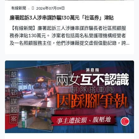
有線新聞
2026年07月09日
廉署起訴3人涉串謀詐騙130萬元「社區券」津貼
【有線新聞】廉署起訴三人涉嫌串謀詐騙長者社區照顧服
務券津貼130萬元。 涉案者包括兩名私營護理機構經營者
及一名照顧服務主任，他們涉嫌藉提交虛假值勤記錄，誇
大照顧員上門服務時數逾5,000小時，涉及「社區券」使用
者逾130名，令關愛健康協會及靈光醫養復康有限公司獲
發津貼共逾130萬元。三人被控兩項串謀詐騙罪名獲准保
釋，案件星期五在東區裁判法院提訊，控方稍後會申請將
案件轉介區域法院審理。