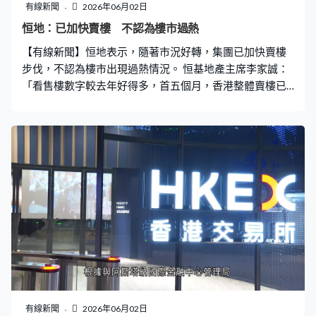
有線新聞
2026年06月02日
恒地：已加快賣樓 不認為樓市過熱
【有線新聞】恒地表示，隨著市況好轉，集團已加快賣樓
步伐，不認為樓市出現過熱情況。 恒基地產主席李家誠：
「看售樓數字較去年好得多，首五個月，香港整體賣樓已
達1萬伙私樓，希望今年能有機會達到2萬伙。整體樓市而
言，中原（樓價）指數連續十多個月升幅，我看今年樓市
有5至10%的上升機會。」 李家誠指出，中環The
Henderson出租率達95%，中環海濱項目Central Yards出
租率亦超過七成；民生商場方面，整體出租率超過九成，
指出五一假期期間，遊客商場消費升逾一成，對前景有信
心。
有線新聞
2026年06月02日