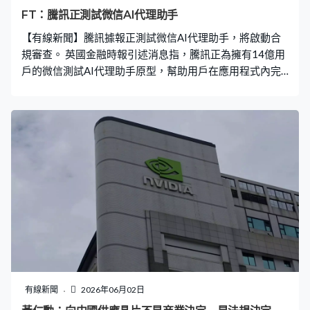
FT：騰訊正測試微信AI代理助手
【有線新聞】騰訊據報正測試微信AI代理助手，將啟動合
規審查。 英國金融時報引述消息指，騰訊正為擁有14億用
戶的微信測試AI代理助手原型，幫助用戶在應用程式內完
成各種任務，計劃最快本月進行合規審查。有關AI代理助
手會先向小部分用戶測試，再分階段推廣。 由於合規審查
所需時間尚未確定，目前未落實正式公布日期，而美團首
席執行官王興在業績電話會議表示，美團AI代理助手「小
美」與騰訊元寶的合作即將上線。
有線新聞
2026年06月02日