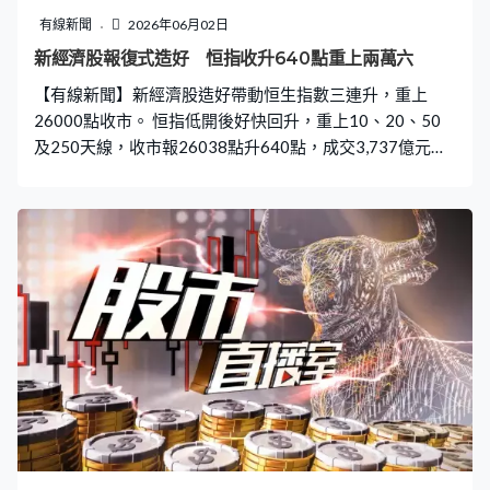
有線新聞
2026年06月02日
新經濟股報復式造好 恒指收升640點重上兩萬六
【有線新聞】新經濟股造好帶動恒生指數三連升，重上
26000點收市。 恒指低開後好快回升，重上10、20、50
及250天線，收市報26038點升640點，成交3,737億元，
北水淨流入22億元。 科技指數跑贏大市升逾4%，傳騰訊
微信AI代理助手即將登場，股價急升逾一成。美團上季業
績勝預期，股價升逾9%，是最強勢兩隻藍籌。阿里及京東
升逾6%，聯想集團七連升再創新高。新晉AI相關股受壓，
智譜、迅策及MINIMAX逆市跌。另外，獲NBA球星史提芬
居里加盟的李寧，升6%後倒跌收市。