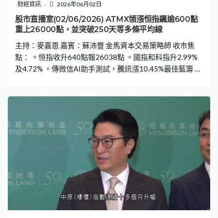
財經資訊
2026年06月02日
股市直播室(02/06/2026) ATMX領漲恒指飊逾600點
重上26000點，並突破250天等多條平均線
主持：麥嘉恩 嘉賓：蘇沛豐 金馬資本交易策略師 收市焦
點： 。恒指收升640點報26038點 。國指和科指升2.99%
及4.72% 。傳微信AI助手測試，騰訊漲10.45%最佳藍籌 。
美團業績較預期理想，漲9.26%升幅第二大藍籌 。阿里推
升級AI大模型，升6.59% 。比亞迪上銷量回升，股價漲
6.61%，理想先跌後升、高收5.72% 。簽居里代言，李寧
漲升6%後倒跌2.8% 。華虹跌2.89%，唯一下跌科指成分股