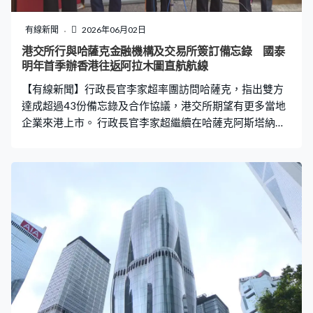
有線新聞
2026年06月02日
港交所行與哈薩克金融機構及交易所簽訂備忘錄 國泰
明年首季辦香港往返阿拉木圖直航航線
【有線新聞】行政長官李家超率團訪問哈薩克，指出雙方
達成超過43份備忘錄及合作協議，港交所期望有更多當地
企業來港上市。 行政長官李家超繼續在哈薩克阿斯塔納參
觀，李家超指出訪至今兩地達成超過43份備忘錄及合作協
議，包括放寬航權。國泰航空表示，計劃明年首季開辦往
來香港與哈薩克阿拉木圖的直航航班，每周三班。隨同出
訪的港交所行政總裁陳翊庭指出，已與哈薩克金融機構及
交易所簽訂合作備忘錄，加強兩地資本市場互聯互通。 港
交所行政總裁陳翊庭：「隨著這次我參加這個代表團，接
觸很多本地企業，我希望在未來一段日子，可以看到更多
哈薩克斯坦的企業，好好利用香港的資本市場來集資」。
根據港交所與當地阿斯塔納國際金融中心管理局訂立的備
忘錄，雙方將會在大宗商品、可持續航空方面展開合作，
以及支持早期採礦融資項目。至於與阿斯塔納交易所的合