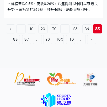
。標指曾漲0.5%、高收0.26%，八連揚創13個月以來最長
升勢 。道指曾挫265點、收升46點 。納指最多回升
0.81%、收升0.42%連續三日創收市新高 。費城半導體指
數升1.06%創收市新高 。英偉達進軍個人電腦晶片，股價
6.26%，英特爾和高通分別挫逾4%以及8% 。微軟升逾
85
«
...
10
20
30
...
83
84
2%，甲骨文大漲近10%
86
87
...
90
100
110
...
»