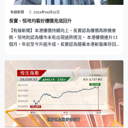
作，主要涉及拓展跨境上市機遇、推動股票雙重上市，以
及債券跨境上市。
有線新聞
2026年06月02日
長實、恒地均看好樓價見底回升
【有線新聞】本港樓價持續向上，長實認為樓價再跌機會
微，恒地則認為樓市未有出現過熱情況。 本港樓價連升11
個月，年初至今升逾半成。長實認為隨著本港新盤庫存回
落，相信樓價已進入上升軌道。長實執行董事趙國雄：
「早兩年我說大升機會看不到，今年可以說，跌的機會看
不到，原因是樓價一直都會向上調整。當庫存去得七七八
八時，樓市會恢復，今年年初起慢慢在回復，現時只是由
谷底回升，並不是升得很急，但也看到庫存慢慢減少，香
港經濟也慢慢回復。」 恒地表示隨著市況好轉，集團已加
快賣樓步伐，不認為樓市出現過熱情況。恒基地產主席李
家誠：「看售樓數字較去年好得多，首五個月，香港整體
賣樓已達1萬伙私樓，希望今年能有機會達到2萬伙。我看
今年樓市，有5至10%的上升機會。」李家誠指出，中環
The Henderson出租率達95%，中環海濱項目Central
Yards出租率亦超過七成。