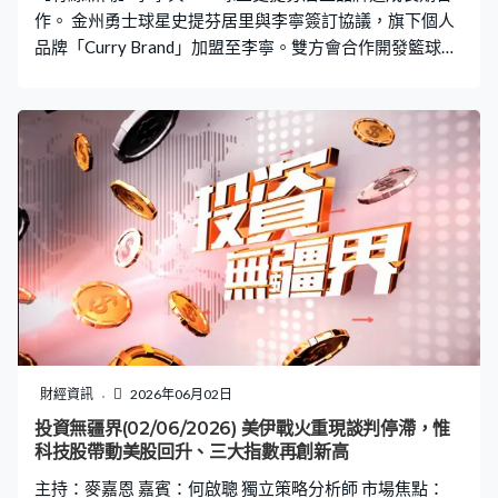
作。 金州勇士球星史提芬居里與李寧簽訂協議，旗下個人
品牌「Curry Brand」加盟至李寧。雙方會合作開發籃球裝
備、運動休閒服飾及高爾夫等商品，並計劃在中國和美國
開設品牌專門店。根據ESPN的報道，雙方的合約為期10
年。
財經資訊
2026年06月02日
投資無疆界(02/06/2026) 美伊戰火重現談判停滯，惟
科技股帶動美股回升、三大指數再創新高
主持：麥嘉恩 嘉賓：何啟聰 獨立策略分析師 市場焦點：