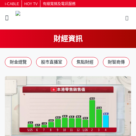
i-CABLE
HOY TV
有線寬頻及電訊服務
財經資訊
返回
財金總覽
股市直播室
焦點財經
財智商傳
按輸入鍵開始搜尋