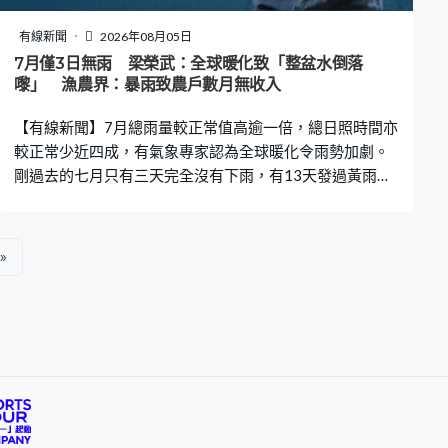
機大堂，航空公司要求卸下他們的托運行李，當中12人同
意配合，其餘10人拒絕合作，並向工作人員作出挑釁行
有線新聞
2026年08月05日
為，雙方爆發衝突。 網上流傳片段，有保安向中國乘客做
7月僅3日無雨 梁榮武：全球暖化致「整盆水倒落
出「拉眼角」的歧視手勢，機場致歉，承認有保安執勤期
嚟」 漁農界：暴雨致農戶數月無收入
間言行不當，不符合服務標準和規定，管理層已採取紀律
【有線新聞】7月總雨量較正常值高逾一倍，總日照時間亦
處分。
較正常少近四成，有氣象專家認為全球暖化令雨勢加劇。
剛過去的七月只有三天完全沒有下雨，有13天發過黃雨，
有5天更要發紅雨警告，全月總雨量高達790.3毫米，較正
常值高超過一倍。有氣象專家稱，全球暖化加上颱風於內
陸停留時間變長令雨勢更大。香港氣象學會發言人梁榮
»
武：「最大問題是，當氣溫上升時，大氣層可以容納更多
水份。我們現在大氣層比起十年、廿年前更多水，以前中
國人一句說話是『傾盆大雨』，就是這樣的意思。以前大
氣層不是太多水，我們用殼舀水、倒水來形容那一場雨；
現在是整盆水倒下來，大氣層的條件會導致下大雨。」 連
場大雨浸壞農作物，通菜、豆角、瓜果等最受影響。漁農
界立法會議員陳博智：「今年74次暴雨不單是單一打擊，
還是持續、具破壞力的。根部全都浸爛，規劃當中很多農