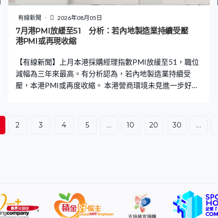
苗仍然有效預防流感，呼籲未接種的市民盡快接種。 另外
當局亦擴展醫生疫苗採購先導計劃，採購量將由10萬劑增
有線新聞
2026年08月05日
至30萬劑，有家庭醫生稱相信能夠增加接種率。家庭醫生
7月港PMI放緩至51 分析：若內地製造業持續受壓
林永和：「對醫生來說都是多一針得一針，每年都盡力解
港PMI或再現收縮
釋並幫市民接種，相信這30（萬）針多了鼓勵及方便作
【有線新聞】上月本港採購經理指數PMI放緩至51，職位
用。現階段很多藥廠提供疫苗都充足，如果
減幅為三年來最高。有分析認為，若內地製造業持續受
壓，本港PMI或再度收縮。 本港營商環境未見進一步好
轉，上月採購經理指數走勢放緩。採購經理指數連續三個
月處於50以上擴張區間，但終止兩連升，由6月的52回落
至7月的51。有受訪企業表示，為刺激銷量而減價促銷，
2
3
4
5
...
10
20
30
...
又指本地經濟放緩將對整體訂單增長構成壓力，展望未來
一年，商界對經營前景的看法較6月時悲觀。負責調查的機
構指，本港7月產出增幅為3月以來最快，但新增訂單增速
減慢，反映全球經濟仍受到中東戰事影響，出口銷售陷入
停滯，而銷售增長放緩、成本高企，加上憂慮外圍前景，
企業減少採購並精簡人手，職位減幅擴大至三年來最高。
有分析認為，人工智能發展對勞工市場構成風險，但AI相
關電子產品的訂單需求預期會繼續增長，對本港下半年經