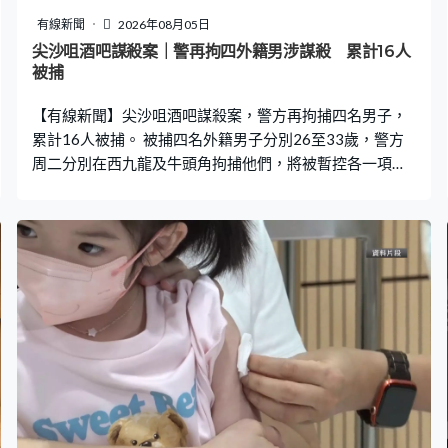
就會檢測出來。如果第五至七日有無預期的惡化，家長要
有線新聞
2026年08月05日
留意，看了醫生有惡化情況，都可能要診斷會否出現重
尖沙咀酒吧謀殺案｜警再拘四外籍男涉謀殺 累計16人
症。」 對於當局擴展醫生疫苗採購先導計劃，採購量由10
被捕
萬劑增至30萬劑，林永和相信市面上疫苗充足，呼籲家長
【有線新聞】尖沙咀酒吧謀殺案，警方再拘捕四名男子，
應盡快安排未有病徵的兒童接種疫苗。 衞
累計16人被捕。 被捕四名外籍男子分別26至33歲，警方
周二分別在西九龍及牛頭角拘捕他們，將被暫控各一項謀
殺罪，明日在九龍城法院提堂。 這宗謀殺案，警方早前已
拘捕九男三女，其中八人分別被暫控謀殺罪及協助罪犯
罪，在七至八月提堂；其餘被捕人已獲准保釋候查，稍後
向警方報到。