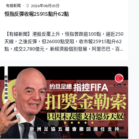
有線新聞
2026年08月05日
恒指反彈收報25915點升62點
【有線新聞】港股反覆上升，恒指曾跌逾100點，逼近250
天線，之後反彈，但26000點受阻，收市報25915點升62
點，成交2,780億元。 新經濟股個別發展，阿里巴巴、百
度四連升，升約1%；網易兩連跌。有色金屬股向上，洛陽
鉬業升逾8%，見逾一個月高位，是最佳藍籌。晶片股造
好，中芯、華虹升4%。傳中國開源AI模型免受美國安全審
查，AI概念股炒高，MINIMAX反彈一成。傳美國禁止進口
中國光收發器組件，上周掛牌的中際旭創 曾急挫一成六，
收市跌半成。