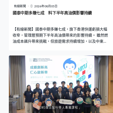
悲劇，屬於極度殘忍的虐兒案，有預謀且有系統，被告將
有線新聞
2026年08月05日
兒子跟學校及兄姊隔絕，質疑她作為母親可以如此殘忍對
國泰中期多賺七成 料下半年高油價影響持續
待親生子。 法官指，誤殺最高可判終身監禁，考慮到要合
乎比例和具阻嚇，以30年監禁為量刑起點，認罪扣減三分
【有線新聞】國泰中期多賺七成，旗下香港快運虧損大幅
一刑期後判監20年；
收窄，管理層預期下半年高油價帶來的影響持續。 雖然燃
油成本飊升帶來挑戰，但旅遊需求持續增加，以及中東局
勢促使旅客轉機過境，帶動國泰中期盈利顯著增長。上半
年純利62億元，按年增長近七成一，中期息多派三成至每
股0.26元，收入上升兩成半。期內燃油成本總額增加逾六
成，但成本對沖扭虧為盈，賺逾8億元。乘客收益率方面按
年升9%，貨物收益率亦升一成八。 旗下香港快運業績顯著
改善，由去年同期虧損逾5億元大幅收窄至今年蝕7,300萬
元，客運收益增長近三成八，日均載客量亦增長近一成。
國泰表示，雖然航空燃油價格已從第二季高位回落，但由
於中東緊張局勢加劇，近期價格再度回升，預期高企燃油
價格影響，將於年內餘下時間持續，但對下半年保持審慎
樂觀，仍有望達成全年客運運力增長10%的目標。