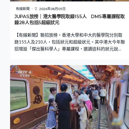
有線新聞
2026年08月05日
JUPAS放榜｜港大醫學院取錄155人 DMS專屬課程取
錄28人包括5超級狀元
【有線新聞】聯招放榜，香港大學和中大的醫學院分別取
錄155人及210人，包括狀元和超級狀元。其中港大今年聯
招增設「傑出醫科學人」專屬課程，選讀這科的狀元說受
課程的「增潤學年」吸引。 聯招放榜，港大醫學院今年於
聯招增設的「內外全科醫學士DMS傑出醫科學人專屬課
程」取錄了28人，包括5位超級狀元。其中聖保羅男女中
學超級狀元馬端行說，選擇港大是因為課程的「增潤學
年」。港大醫學院學生馬端行：「有一整年的時間，有很
大的自由度以及很大的空間讓我自我探索不同醫學範疇的
事，例如有同學會做科研或人道救援，或可以到海外增值
自己，取多一個第二學位。我自己很嚮往這種自主學習以
及自主探索的學習模式。」 課程數年前開辦，港大醫學院
說已有不少同學利用增潤年在海外頂尖大學修讀第二學
位。港大醫學院院長劉澤星：「去年已開始增加途經，如