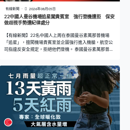
會至少19個成員同意召開緊急會議，或需要國際足協至少
43個屬會提出書面要求召開特別大會。歐洲足協旗下多個
有線新聞
2026年08月05日
屬會，英格蘭、威爾士、芬蘭、瑞典和塞爾維亞足總已正
22中國人曼谷機場追星闖貴賓室 強行登機遭拒 保安
式撤回對恩芬天奴來年3月連任的支持。 恩芬天奴在深陷
做歧視手勢遭紀律處分
危機下再爆爭議，約旦足總主席阿里王子公開指控國際足
【有線新聞】22名中國人上周在泰國曼谷素萬那普機場
協勒索，包括蓄意扣起約旦在去年阿拉伯盃
「追星」，擅闖機場貴賓室並企圖強行進入機艙，航空公
司指違反安全規定，拒絕他們登機。 泰國曼谷素萬那普機
場公開的片段可見，一名中國藝人上周三晚約11時離開貴
賓室時，多名粉絲為了「追星」，蜂擁而上企圖違規闖
入。藝人身份未有公開，這批粉絲原定與他一同乘坐泰航
客機前往北京，航空公司要求機場保安增援。 這班粉絲繼
續窮追不捨，甚至闖入候機區，並拒絕讓工作人員檢查證
件，試圖與藝人一同登機。藝人進入登機橋後繼續被包
圍，有職員和粉絲互相推撞，情況混亂。為了阻止未完成
登機手續的人上機，機組人員曾短暫關閉飛機艙門，之後
再逐一檢查登機證。 藝人上機後，有22名粉絲被拒登機，
航空公司指他們違反安全規定，亦可能會在機上繼續滋事
導致情況失控，最終航班亦因而延誤。22名乘客被帶到候