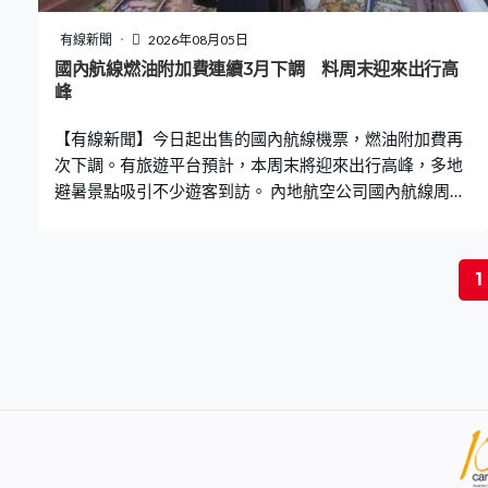
果同學畢業後，當然要讀得好，以及要有科研經驗，我們
會提供全免費資助他們攻讀博士，而博士希望他們在外國
有線新聞
2026年08月05日
讀，再令他們的全球視野再增長。」 醫學院在聯招共取錄
國內航線燃油附加費連續3月下調 料周末迎來出行高
155名文憑試學生，其中傳統內外全科醫學士取錄了127名
峰
學生，另外有29名學生透過學校推薦直接取錄計劃入讀。
【有線新聞】今日起出售的國內航線機票，燃油附加費再
中大醫學院方面，取錄了210名文
次下調。有旅遊平台預計，本周末將迎來出行高峰，多地
避暑景點吸引不少遊客到訪。 內地航空公司國內航線周三
開始再次下調燃油附加費，800公里以上航線收取70元人
民幣，減30元人民幣，是連續第三個月下跌。加上正值暑
假，業內人士相信有助刺激旅遊消費。 有數據顯示，7月
1
國內航線旅客超過6千萬人次，並由7月中開始，出遊熱度
每周攀升，預計本周六日是出行高峰。去哪兒大數據研究
院研究員石珂：「根據平台大數據分析，本周末將有一波
出行高峰。截至目前預訂本周末，也就是8月8日至8月9日
出發的機票量，跟上月同期相比增長了62%。」 除了熱門
旅遊城市北京、上海、成都外，今年多地都推動「清涼經
濟」。在浙江麗水，一座廢棄礦洞被打造成地下景區，恆
溫只得18度，不少遊客專程來避暑。蘇州遊客：「比較新