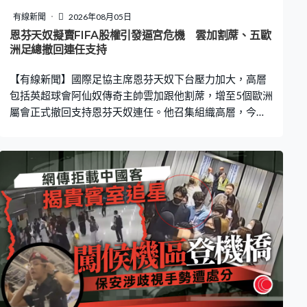
有線新聞
2026年08月05日
恩芬天奴擬賣FIFA股權引發逼宮危機 雲加割蓆、五歐
洲足總撤回連任支持
【有線新聞】國際足協主席恩芬天奴下台壓力加大，高層
包括英超球會阿仙奴傳奇主帥雲加跟他割蓆，增至5個歐洲
屬會正式撤回支持恩芬天奴連任。他召集組織高層，今日
在摩洛哥首都拉巴特舉行危機會議。 國際足協主席恩芬天
奴提出成立子公司營辦世界盃等賽事，並向私人投資者出
售股權，觸發球壇大風波，雖然他最終煞停計劃，但主席
之位岌岌可危，遭國際足協高層表態聲討。國際足協全球
足球發展總監、英超球會阿仙奴傳奇主帥雲加發聲明，稱
自己沒參與計劃，傳媒報道後才得悉內容，認為絕對有必
要撤回計劃，堅信國際足協應該保持獨立。據報國際足協
秘書長格拉夫斯托姆亦向員工發送內部訊息，形容風波令
人遺憾、應受譴責，令組織上下被捲入難以理解和接受的
動盪。 據報歐洲、亞洲和中北美洲及加勒比海足協正聯手
向恩芬天奴逼宮，若發動不信任動議，需要國際足協理事