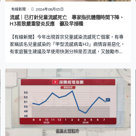
有線新聞
2026年08月05日
流感｜已打針兒童流感死亡 專家指抗體隨時間下降、
H3易致嚴重發炎反應 籲及早接種
【有線新聞】今年出現首宗兒童感染流感死亡個案，有專
家稱該名兒童感染的「甲型流感病毒H3」病情容易惡化，
有家庭醫生建議及早使用快測分辨是否流感，又鼓勵市民
接種疫苗。 一名曾接種流感疫苗的七歲男童日前確診H3甲
型流感死亡，是今年首宗兒童感染流感而離世的個案。衞
生防護中心數據顯示，截至上月底，今年夏季流感共錄得5
宗兒童流感嚴重個案。有專家稱，即使曾接種疫苗，抗體
亦會隨時間降低，而且兒童感染H3病毒容易惡化。兒童傳
染病學會主席關日華：「我們發覺免疫因子分泌得很嚴
重，引致全身有很嚴重發炎反應，令不同器官發炎，血壓
會降低，這個情況在新冠疫情時已見過，叫多系統發炎綜
合症，都是一些很急性、病人很快轉差，又驗過病人有很
高細胞因子。我相信這些情況有發生在感染的兒童身
上。」新一批流感疫苗最快9月抵港，關日華稱現有批次疫