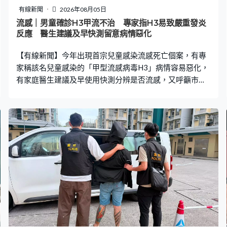
有線新聞
2026年08月05日
流感｜男童確診H3甲流不治 專家指H3易致嚴重發炎
反應 醫生建議及早快測留意病情惡化
【有線新聞】今年出現首宗兒童感染流感死亡個案，有專
家稱該名兒童感染的「甲型流感病毒H3」病情容易惡化，
有家庭醫生建議及早使用快測分辨是否流感，又呼籲市民
盡快接種疫苗。 一名曾接種流感疫苗的七歲男童日前確診
H3甲型流感死亡，是今年首宗兒童感染流感而離世的個
案。衞生防護中心數據顯示，截至上月底，今年夏季流感
共錄得5宗兒童流感嚴重個案。有專家稱，兒童感染H3病
毒病情容易惡化。兒童傳染病學會主席關日華：「我們發
覺免疫因子分泌得很嚴重，引致全身有很嚴重發炎反應令
不同器官發炎，血壓會降低，這個情況在新冠疫情時已見
過，叫多系統發炎綜合症，都是一些很急性、病人很快轉
差。」 有家庭醫生呼籲，家長要留意兒童病徵變化，及早
使用快測分辨是否感染流感。家庭醫生林永和：「可以多
做一兩次，隔一兩日再做，有時病毒量未必很高，未必會
有正確結果，但如果開始發高燒做快測，代表病毒量高，