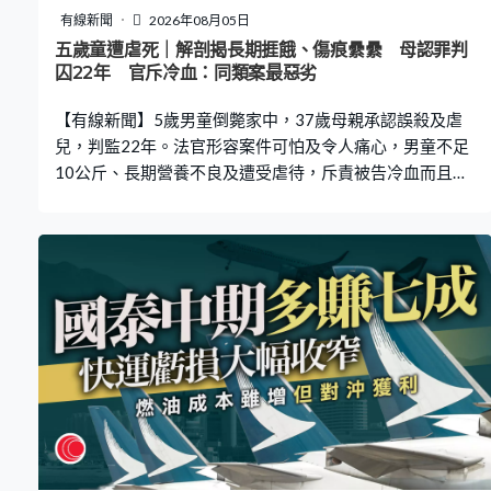
有線新聞
2026年08月05日
五歲童遭虐死｜解剖揭長期捱餓、傷痕纍纍 母認罪判
囚22年 官斥冷血：同類案最惡劣
【有線新聞】5歲男童倒斃家中，37歲母親承認誤殺及虐
兒，判監22年。法官形容案件可怕及令人痛心，男童不足
10公斤、長期營養不良及遭受虐待，斥責被告冷血而且有
預謀，是同類案件最惡劣，判刑須具阻嚇力。 案發在2022
年9月，男童在深水埗家中死亡，母親報警後危坐窗外，及
後被拘捕，被控虐兒和誤殺。解剖報告顯示，當時5歲的男
童只有一米高、重9.7公斤，體重不及他兩歲多的一半，而
且嚴重營養不良，屬長期捱餓的程度，相等於沒有進食兩
至三個月；身上還有129處傷痕，生殖器官懷疑遭塞入瓶
頸，不可能屬意外或自殘。 被告有兩項管有危險藥物的刑
事紀錄，法官李素蘭完全不接納被告因毒癮及無知犯案，
其他同住子女都沒有受虐，只有男童發展遲緩、長期遭受
虐待。又引述被告長女稱被告會把男童綁在床上，每周只
容許他離開房間數次；又向老師謊稱男童因病不能上課，
反映被告是有所策劃。 法官形容這宗是可怕及令人痛心的