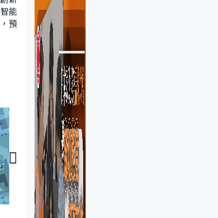
工智能
」，預
智創未來｜室內電子地圖以無線網絡定位 提升準確度
智創未來｜兒童