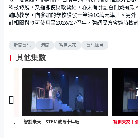
科技發展，又指即使財政緊絀，亦未有計劃會削減撥款
輔助教學，向參加的學校獲發一筆過10萬元津貼。另外，
計相關撥款可使用至2026/27學年，強調局方會適時檢
新聞資訊
港聞
智創未來
資訊節目
其他集數
智創未來｜STEM教育十年結
智創未來｜消防處推室內定位設備及虛擬訓練系統 助提升消防員工作表現