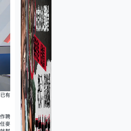
港已有
用作聘
主任麥