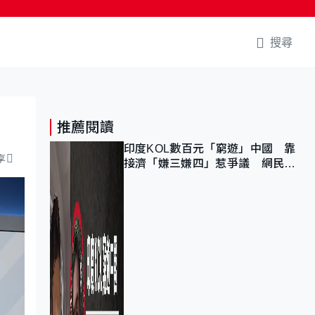
搜尋
推薦閱讀
印度KOL數百元「窮遊」中國 靠
享
接濟「嫌三嫌四」惹爭議 網民：
不歡迎劣質旅客