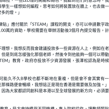
總控，一些LED燈的開關和轉色。我聽到他們的意念時，
與學生一樣想如何編程，思考如何將裝置放在牆上，也去做
麼多的燈。」
貼」應付關於「STEAM」課程的開支，亦可以申請數字
100萬的資助，學校需要在舉辦活動後3個月內提交報告，
。
不理想，我想反而我會建議投放多一些資源在人上，例如在
，但是到底怎樣強化那個老師，然後令到他能夠一個可以帶
TEM」教育，政府亦投放不少資源發展，張澤松認為是時
可能久不久B學校也都不斷地在重複，但是會不會其實有一
走那條路便會暢順，我想這正是現在香港是需要做及加強。
，因為大家都認同創科是本港以至全球發展的新方向，必須
M教育，局方會持續與不同機構、專上院校協作，讓教師緊