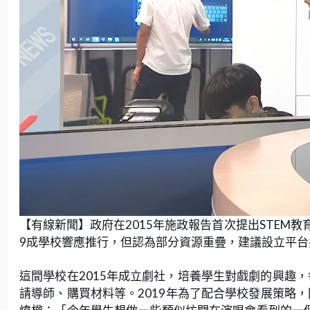
L
U
o
n
【有線新聞】政府在2015年施政報告首次提出STEM
a
m
d
u
e
t
9成學校響應推行，但認為部分資源重疊，建議設立平台
d
e
:
1
2
.
這間學校在2015年成立劇社，培養學生對戲劇的興趣，
0
5
請導師、購買材料等。2019年為了配合學校發展策略，
%