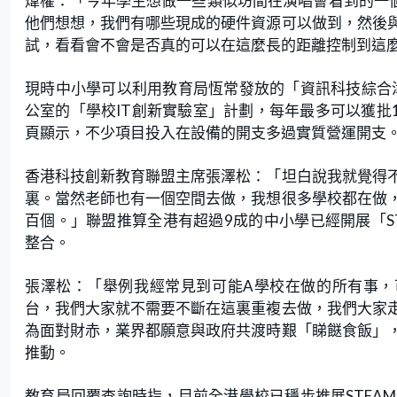
煒權：「今年學生想做一些類似坊間在演唱會看到的一個
他們想想，我們有哪些現成的硬件資源可以做到，然後
試，看看會不會是否真的可以在這麼長的距離控制到這
現時中小學可以利用教育局恆常發放的「資訊科技綜合津
公室的「學校IT創新實驗室」計劃，每年最多可以獲批
頁顯示，不少項目投入在設備的開支多過實質營運開支
香港科技創新教育聯盟主席張澤松：「坦白說我就覺得
裏。當然老師也有一個空間去做，我想很多學校都在做
百個。」聯盟推算全港有超過9成的中小學已經開展「S
整合。
張澤松：「舉例我經常見到可能A學校在做的所有事，
台，我們大家就不需要不斷在這裏重複去做，我們大家
為面對財赤，業界都願意與政府共渡時艱「睇餸食飯」
推動。
教育局回覆查詢時指，目前全港學校已穩步推展STEA