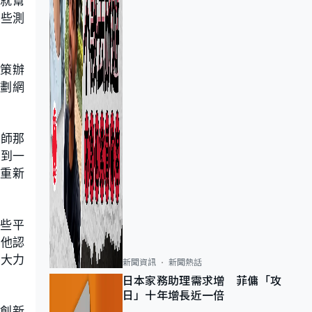
我就幫
一些測
政策辦
計劃網
老師那
動到一
候重新
些平
」他認
要大力
新聞資訊
新聞熱話
日本家務助理需求增 菲傭「攻
日」十年增長近一倍
貼創新