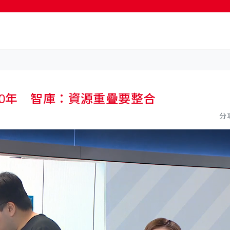
按輸入鍵開始搜尋
10年 智庫：資源重疊要整合
分