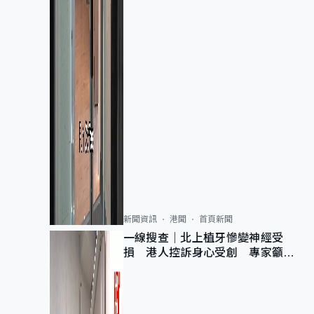
新聞資訊
港聞
首頁新聞
一線搜查｜北上植牙慘變神經受
損 港人控訴身心受創 專家籲理
性評估三大風險