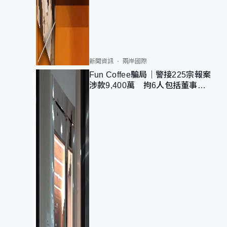
新聞資訊
兩岸國際
Fun Coffee騙局｜警接225宗報案
涉款9,400萬 拘6人包括董事股
東 最高金額一宗涉近千萬