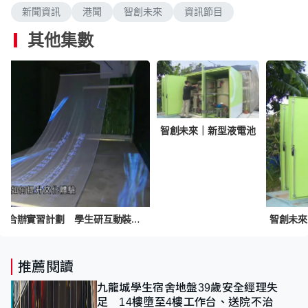
新聞資訊
港聞
智創未來
資訊節目
其他集數
智創未來｜新型液電池
智創未來｜教育局與數碼港合辦實習計劃 學生研互動裝置助文化保育
推薦閱讀
九龍城學生宿舍地盤39歲安全經理失
足 14樓墮至4樓工作台、送院不治