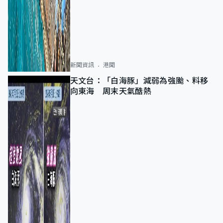
新聞資訊
港聞
天文台：「白海豚」減弱為強颱、料移
向東海 周末天氣酷熱