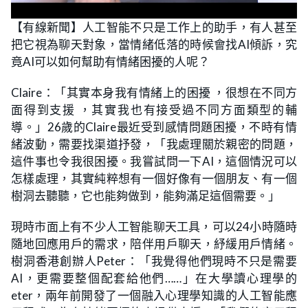
L
U
o
n
【有線新聞】人工智能不只是工作上的助手，有人甚至
a
m
d
u
把它視為聊天對象，當情緒低落的時候會找AI傾訴，究
e
t
d
e
:
竟AI可以如何幫助有情緒困擾的人呢？
1
8
.
Claire：「其實本身我有情緒上的困擾 ，很想在不同方
2
9
面得到支援 ，其實我也有接受過不同方面類型的輔
%
導。」26歲的Claire最近受到感情問題困擾，不時有情
緒波動，需要找渠道抒發，「我處理關於親密的問題，
這件事也令我很困擾。我嘗試問一下AI，這個情況可以
怎樣處理，其實純粹想有一個好像有一個朋友、有一個
樹洞去聽聽，它也能夠做到，能夠滿足這個需要。」
現時市面上有不少人工智能聊天工具，可以24小時隨時
隨地回應用戶的需求，陪伴用戶聊天，紓緩用戶情緒。
樹洞香港創辦人Peter：「我覺得他們現時不只是需要
AI，更需要整個配套給他們……」在大學讀心理學的
eter，兩年前開發了一個融入心理學知識的人工智能應