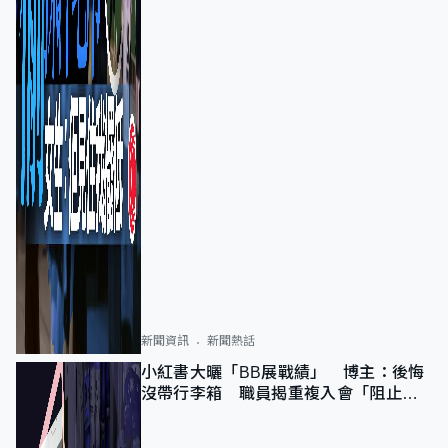
新聞資訊
新聞熱話
小紅書大曬「BB展戰績」 博主：後悔
沒帶行李箱 職員揭重複入會「阻止唔
到」