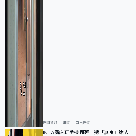
新聞資訊
港聞
首頁新聞
IKEA霸床玩手機瞓著 遭「無良」途人