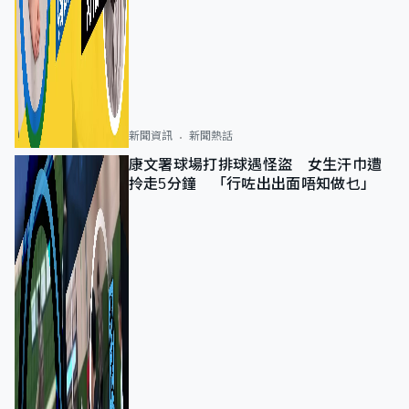
新聞資訊
新聞熱話
康文署球場打排球遇怪盜 女生汗巾遭
拎走5分鐘 「行咗出出面唔知做乜」