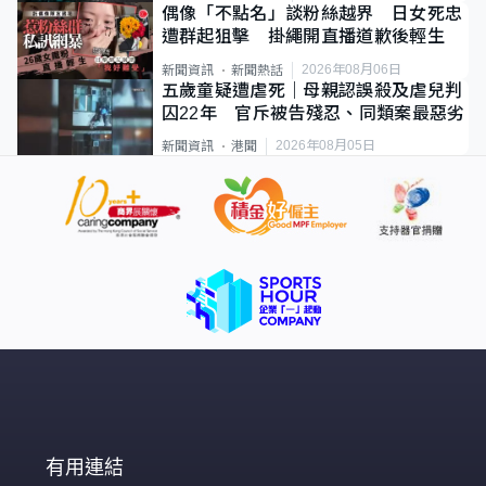
偶像「不點名」談粉絲越界 日女死忠
遭群起狙擊 掛繩開直播道歉後輕生
2026年08月06日
新聞資訊
新聞熱話
五歲童疑遭虐死｜母親認誤殺及虐兒判
囚22年 官斥被告殘忍、同類案最惡劣
2026年08月05日
新聞資訊
港聞
有用連結