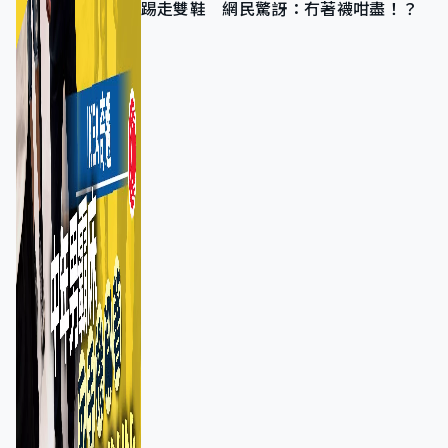
踢走雙鞋 網民驚訝：冇著襪咁盡！？