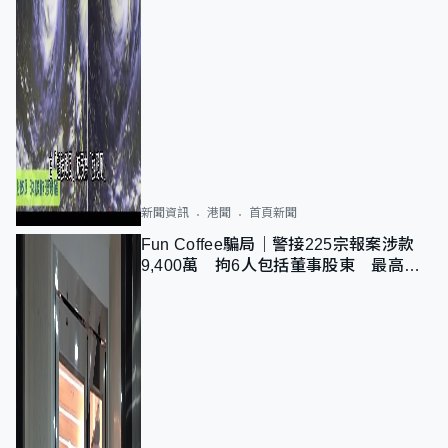
新聞資訊
港聞
首頁新聞
Fun Coffee騙局｜警接225宗報案涉款
9,400萬 拘6人包括董事股東 最高金
額一宗涉近千萬