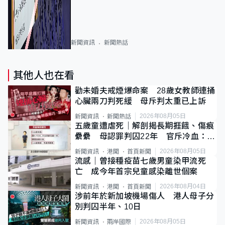
新聞資訊
新聞熱話
其他人也在看
勸未婚夫戒煙爆命案 28歲女教師連捅
心臟兩刀判死緩 母斥判太重已上訴
2026年08月05日
新聞資訊
新聞熱話
五歲童遭虐死｜解剖揭長期捱餓、傷痕
纍纍 母認罪判囚22年 官斥冷血：同
類案最惡劣
2026年08月05日
新聞資訊
港聞
首頁新聞
流感｜曾接種疫苗七歲男童染甲流死
亡 成今年首宗兒童感染離世個案
2026年08月04日
新聞資訊
港聞
首頁新聞
涉前年於新加坡機場傷人 港人母子分
別判囚半年、10日
2026年08月05日
新聞資訊
兩岸國際