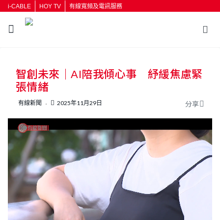
i-CABLE
HOY TV
有線寬頻及電訊服務
返回
智創未來｜AI陪我傾心事 紓緩焦慮緊
按輸入鍵開始搜尋
張情緒
有線新聞
2025年11月29日
分享