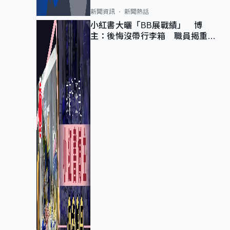
新聞資訊
新聞熱話
小紅書大曬「BB展戰績」 博
主：後悔沒帶行李箱 職員揭重複
入會「阻止唔到」