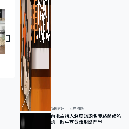
智創未來｜「納米多環離焦」近視防控鏡片
智創未來｜人
新聞資訊
兩岸國際
內地主持人深度訪談名導路蘭成熱
話 掀中西意識形態鬥爭