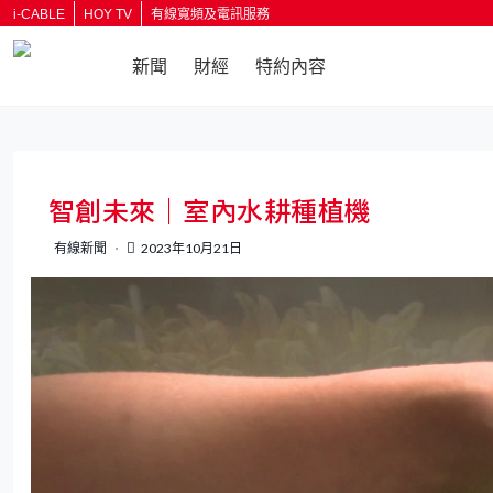
i-CABLE
HOY TV
有線寬頻及電訊服務
新聞
財經
特約內容
返回
智創未來｜室內水耕種植機
有線新聞
2023年10月21日