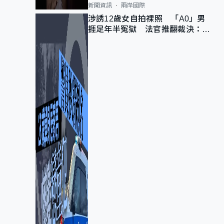
新聞資訊
兩岸國際
涉誘12歲女自拍祼照 「A0」男
捱足年半冤獄 法官推翻裁決：抄
錯標點