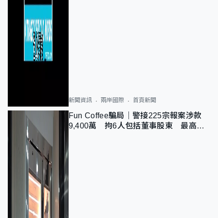
新聞資訊
兩岸國際
首頁新聞
Fun Coffee騙局｜警接225宗報案涉款
9,400萬 拘6人包括董事股東 最高金
額一宗涉近千萬