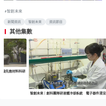
n
a
m
d
u
e
t
智創未來
d
e
:
2
.
新聞資訊
智創未來
資訊節目
0
4
%
其他集數
米級先進材料科研