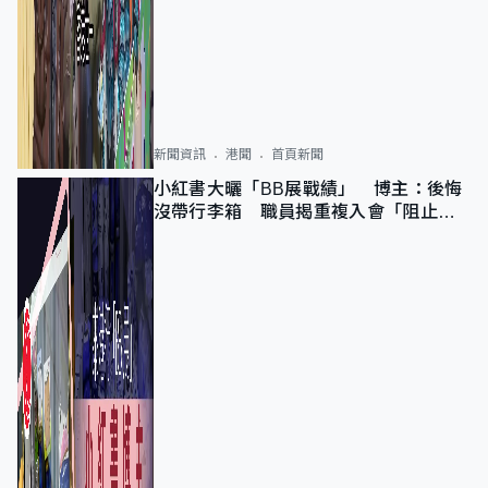
新聞資訊
港聞
首頁新聞
小紅書大曬「BB展戰績」 博主：後悔
沒帶行李箱 職員揭重複入會「阻止唔
到」