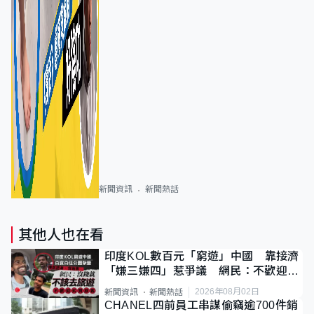
新聞資訊
新聞熱話
其他人也在看
印度KOL數百元「窮遊」中國 靠接濟
「嫌三嫌四」惹爭議 網民：不歡迎劣
質旅客
2026年08月02日
新聞資訊
新聞熱話
CHANEL四前員工串謀偷竊逾700件銷