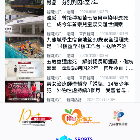
毀品 分別判囚4至7年
2026年08月03日
新聞資訊
港聞
流感｜曾接種疫苗七歲男童染甲流死
亡 成今年首宗兒童感染離世個案
2026年08月04日
新聞資訊
港聞
首頁新聞
九龍城學生宿舍地盤39歲安全經理失
足 14樓墮至4樓工作台、送院不治
2026年08月03日
新聞資訊
港聞
五歲童遭虐死｜解剖揭長期捱餓、傷痕
纍纍 母認罪判囚22年 官斥冷血：同
類案最惡劣
2026年08月05日
新聞資訊
港聞
首頁新聞
美女治療師借輔導「誘騙」14歲少年
犯 外物性虐持續3個月 受害者母：
要保護其他人
2026年07月30日
新聞資訊
新聞熱話