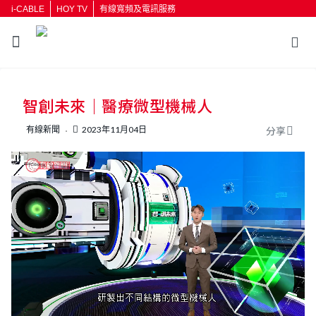
i-CABLE
HOY TV
有線寬頻及電訊服務
返回
智創未來｜醫療微型機械人
按輸入鍵開始搜尋
有線新聞
2023年11月04日
分享
L
U
o