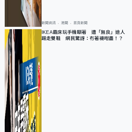
新聞資訊
港聞
首頁新聞
IKEA霸床玩手機瞓著 遭「無良」途人
踢走雙鞋 網民驚訝：冇著襪咁盡！？