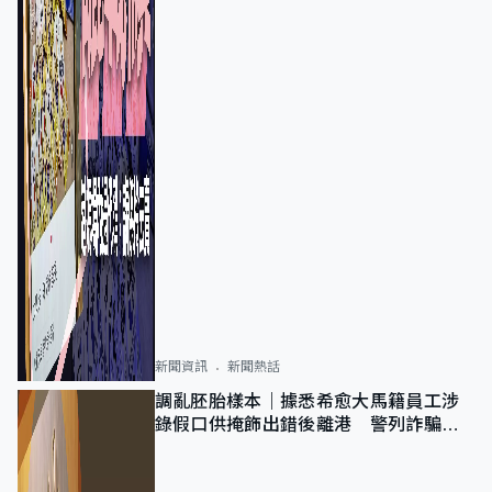
新聞資訊
新聞熱話
調亂胚胎樣本｜據悉希愈大馬籍員工涉
錄假口供掩飾出錯後離港 警列詐騙
正通緝在逃人士