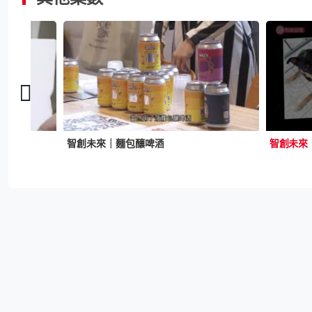
智創未來｜麵包釀啤酒
智創未來