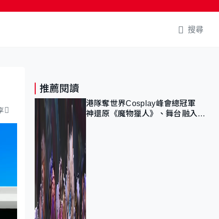
搜尋
推薦閱讀
港隊奪世界Cosplay峰會總冠軍
享
神還原《魔物獵人》、舞台融入獅
子山 參賽者：讓大家認識香港