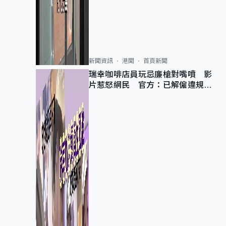
新聞資訊
港聞
首頁新聞
瑞幸咖啡店員玩忌廉槍對嘴噴 影
片惹怒網民 官方：已解僱違規員
工