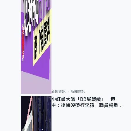
新聞資訊
新聞熱話
小紅書大曬「BB展戰績」 博
主：後悔沒帶行李箱 職員揭重複
入會「阻止唔到」