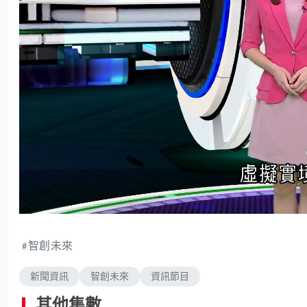
L
U
o
n
a
m
d
u
e
t
d
e
智創未來
:
1
.
7
新聞資訊
智創未來
資訊節目
1
%
其他集數