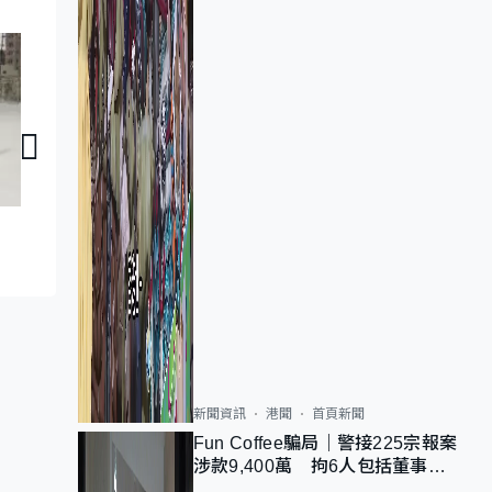
智創未來｜醫療混合實境眼鏡
智創未來｜醫
新聞資訊
港聞
首頁新聞
Fun Coffee騙局｜警接225宗報案
涉款9,400萬 拘6人包括董事股
東 最高金額一宗涉近千萬