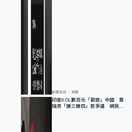
新聞資訊
港聞
印度KOL數百元「窮遊」中國 靠
接濟「嫌三嫌四」惹爭議 網民：
不歡迎劣質旅客