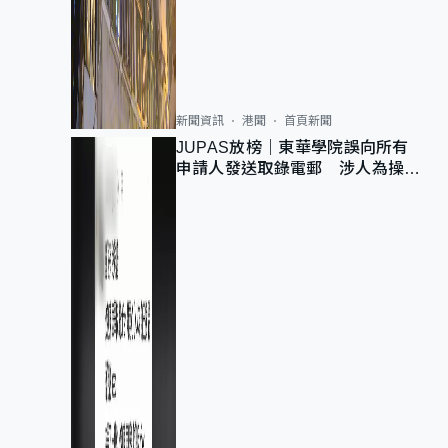
新聞資訊
港聞
首頁新聞
JUPAS放榜｜東華學院誤向所有
申請人發送取錄電郵 涉人為操作
疏忽、影響11,139人