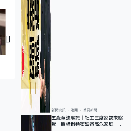
智創未來｜網絡攻擊
智創未來｜企業
新聞資訊
港聞
首頁新聞
五歲童遭虐死｜社工三度家訪未察
覺 機構倡頻密監察高危家庭 管
浩鳴籲加強跨部門協作