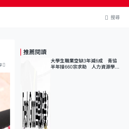
搜尋
推薦閱讀
大學生職業空缺3年減6成 青協
享
半年接660宗求助 人力資源學
會：AI浪潮重整職位需求