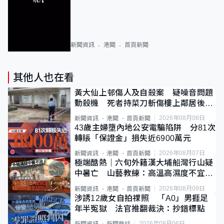
新聞資訊
港聞
首頁新聞
其他人也在看
黃大仙上邨傷人及自殺案 疑噪音問題
動殺機 死者持菜刀斬傷樓上鄰居後墮
斃
2026年08月08日
新聞資訊
港聞
首頁新聞
43歲主婦墮內地公安電騙陷阱 分81次
轉賬「保證金」損失近6900萬元
2026年08月07日
新聞資訊
港聞
首頁新聞
極端酷熱｜六旬外籍漢大埔船灣行山疑
中暑亡 山藝教練：高溫高濕度不宜遠
足
2026年08月09日
新聞資訊
港聞
首頁新聞
涉誘12歲女自拍祼照 「A0」男捱足
年半冤獄 法官推翻裁決：抄錯標點
2026年08月06日
新聞資訊
新聞熱話