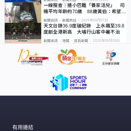
一線搜查｜揸小巴難「養家活兒」 司
機平均年齡約70歲 88歲黃伯：希望一
直揸落去
2026年08月07日
新聞資訊
新聞熱話
天文台錄36.9度破紀錄 上水飆至39.8
度創全港新高 大埔行山客中暑不治
2026年08月09日
新聞資訊
港聞
首頁新聞
有用連結