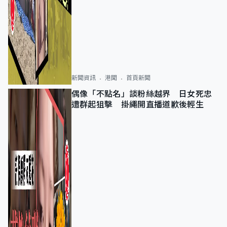
新聞資訊
港聞
首頁新聞
偶像「不點名」談粉絲越界 日女死忠
遭群起狙擊 掛繩開直播道歉後輕生