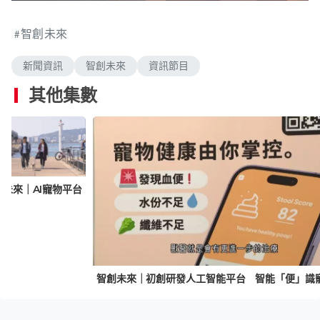
n
a
m
d
u
e
t
智創未來
d
e
:
1
.
新聞資訊
智創未來
資訊節目
7
1
%
其他集數
創未來｜AI寵物平台
智創未來｜初創研發人工智能平台 智能「便」識