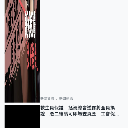
新聞資訊
新聞熱話
救生員假證｜拯溺總會透露將全員換
證 憑二維碼可即場查資歷 工會促加
強巡查