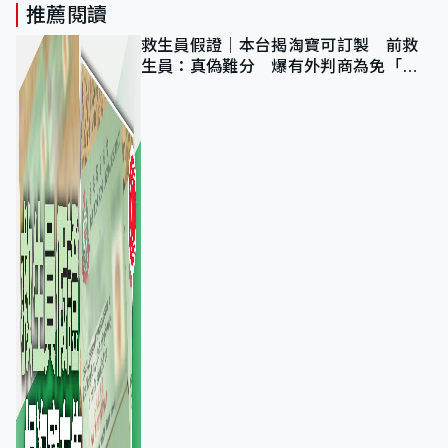
推薦閱讀
救生員假證｜本台揭淘寶可訂製 前救
生員：真偽難分 爆有外判商為免「封
池」沒做足檢查