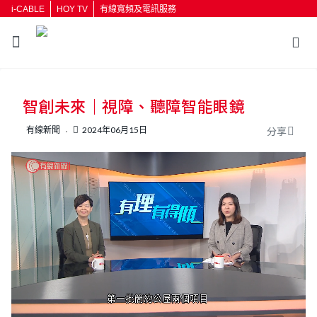
i-CABLE
HOY TV
有線寬頻及電訊服務
返回
智創未來｜視障、聽障智能眼鏡
按輸入鍵開始搜尋
有線新聞
2024年06月15日
分享
L
U
o