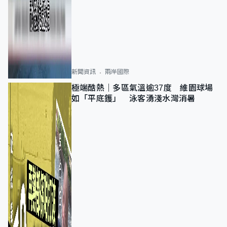
新聞資訊
兩岸國際
極端酷熱｜多區氣溫逾37度 維園球場
如「平底鑊」 泳客湧淺水灣消暑