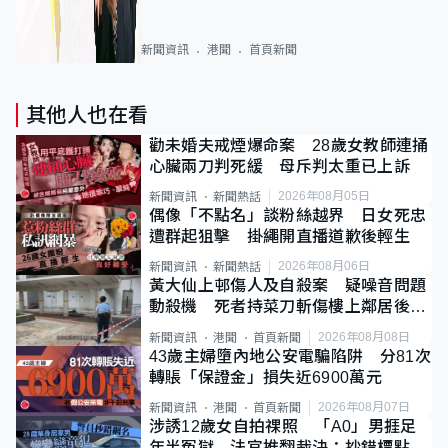
新聞資訊
港聞
首頁新聞
其他人也在看
勸未婚夫戒煙爆命案 28歲女教師連捅
心臟兩刀判死緩 母斥判太重已上訴
2026年08月05日
新聞資訊
新聞熱話
偶像「不點名」談粉絲越界 日女死忠
遭群起狙擊 掛繩開直播道歉後輕生
2026年08月06日
新聞資訊
新聞熱話
黃大仙上邨傷人及自殺案 疑噪音問題
動殺機 死者持菜刀斬傷樓上鄰居後墮
斃
2026年08月08日
新聞資訊
港聞
首頁新聞
43歲主婦墮內地公安電騙陷阱 分81次
轉賬「保證金」損失近6900萬元
2026年08月07日
新聞資訊
港聞
首頁新聞
涉誘12歲女自拍祼照 「A0」男捱足
年半冤獄 法官推翻裁決：抄錯標點