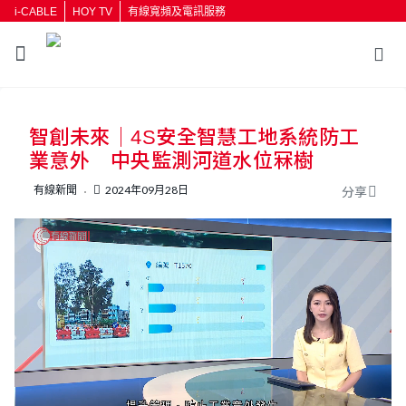
i-CABLE
HOY TV
有線寬頻及電訊服務
返回
智創未來｜4S安全智慧工地系統防工
按輸入鍵開始搜尋
業意外 中央監測河道水位冧樹
有線新聞
2024年09月28日
分享