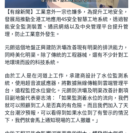
L
U
o
n
【有線新聞】工業意外一宗也嫌多，為提升工地安全，
a
m
d
u
發展局推動全港工地應用4S安全智慧工地系統，透過智
e
t
d
e
:
能安全監測裝置、通訊網絡以及中央管理平台提升管
1
2
理，防止工業意外發生。
.
9
8
元朗這個地盤正興建防洪壩改善現有明渠的排洪能力，
%
同時美化明渠。除了傳統的工程器械，還有不少針對工
地環境而設的科技系統。
由於工人是在河道上工作，承建商設計了水位監測系
統，使用超音波感應器，將數據無線傳輸到雲端管理平
台，遠程監控水位變化。元朗防洪壩及明渠改善計劃項
目副地盤代表麥志鴻：「如果監測着水位的流向，我們
就可以照顧到工人是否真的有危險。而且我們加入了天
文台潮汐預報，可以看得到如果水位到了有警示的情況
下，我們就會馬上通知現場的工人撤離。」