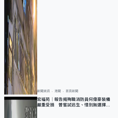
新聞資訊
港聞
首頁新聞
宏福苑｜報告揭殉職消防員何偉豪裝備
嚴重受損 曾嘗試逃生、惜別無選擇下
棄裝備墮樓