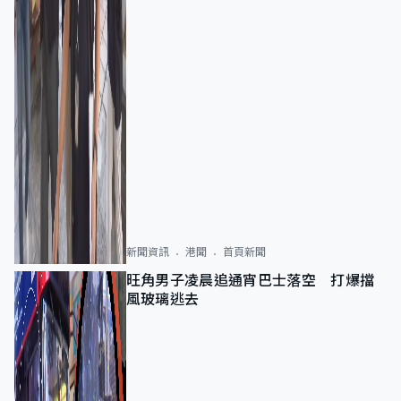
新聞資訊
港聞
首頁新聞
旺角男子凌晨追通宵巴士落空 打爆擋
風玻璃逃去