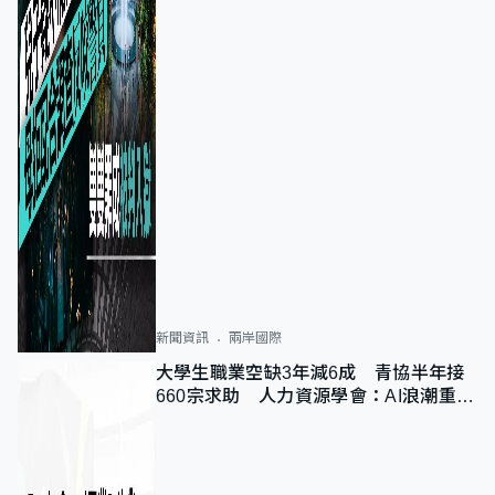
新聞資訊
兩岸國際
大學生職業空缺3年減6成 青協半年接
660宗求助 人力資源學會：AI浪潮重整
職位需求