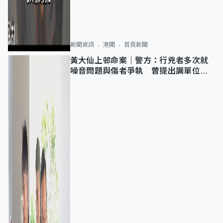
新聞資訊
港聞
首頁新聞
黃大仙上邨命案｜警方：行兇者多次就
噪音問題與傷者爭執 曾提出調單位已
獲批