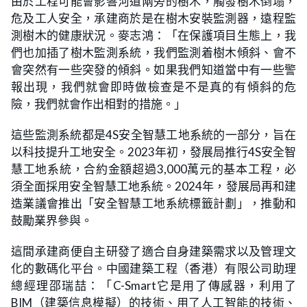
由於工程可能會影響河道兩旁的樹木，觸發樹木倒塌，
危及工人安全，承建商於是在樹木安裝監測器，遠程監
測樹木的健康狀況。麥志鴻：「在保護項目生態上，我
們也加插了樹木監測系統，我們監測着樹木傾斜、會不
會突然有一些突發的傾斜。如果我們知道當中有一些警
報出現，我們就會即時做檢查是不是真的有傾斜的危
險，我們就會作出相對的措施。」
這些監測系統都是4S安全智慧工地系統的一部分，旨在
以科技提升工地安全。2023年初，發展局推行4S安全智
慧工地系統，合約金額超過3,000萬元的基本工程，必
須全面採用安全智慧工地系統。2024年，發展局再和建
造業議會推出「安全智慧工地系統標籤計劃」，推動和
鼓勵業界參與。
這間承建商便自主研發了適合自身建築需求以及管理文
化的數碼化平台。中國建築工程（香港）有限公司助理
總經理邵瑞喆：「C-Smart它是用了傳感器，利用了
BIM（建築信息模擬）的技術、用了人工智能的技術、