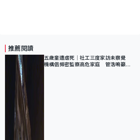
推薦閱讀
五歲童遭虐死｜社工三度家訪未察覺
機構倡頻密監察高危家庭 管浩鳴籲加
強跨部門協作