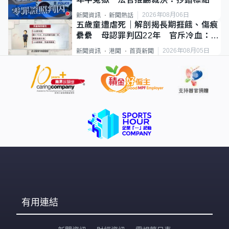
2026年08月06日
新聞資訊
新聞熱話
五歲童遭虐死｜解剖揭長期捱餓、傷痕
纍纍 母認罪判囚22年 官斥冷血：同
類案最惡劣
2026年08月05日
新聞資訊
港聞
首頁新聞
有用連結