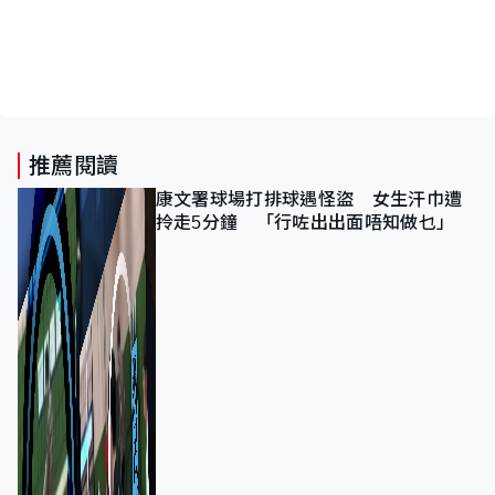
推薦閱讀
康文署球場打排球遇怪盜 女生汗巾遭
拎走5分鐘 「行咗出出面唔知做乜」