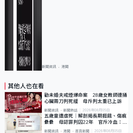
新聞資訊
港聞
其他人也在看
勸未婚夫戒煙爆命案 28歲女教師連捅
心臟兩刀判死緩 母斥判太重已上訴
2026年08月05日
新聞資訊
新聞熱話
五歲童遭虐死｜解剖揭長期捱餓、傷痕
纍纍 母認罪判囚22年 官斥冷血：同
類案最惡劣
2026年08月05日
新聞資訊
港聞
首頁新聞