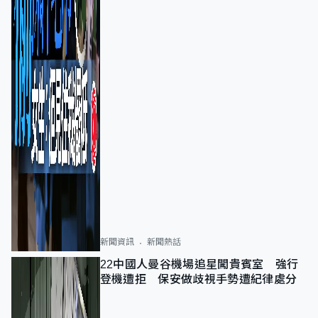
新聞資訊
新聞熱話
22中國人曼谷機場追星闖貴賓室 強行
登機遭拒 保安做歧視手勢遭紀律處分