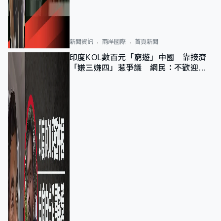
新聞資訊
兩岸國際
首頁新聞
印度KOL數百元「窮遊」中國 靠接濟
「嫌三嫌四」惹爭議 網民：不歡迎劣
質旅客