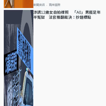
新聞資訊
兩岸國際
涉誘12歲女自拍祼照 「A0」男捱足年
半冤獄 法官推翻裁決：抄錯標點