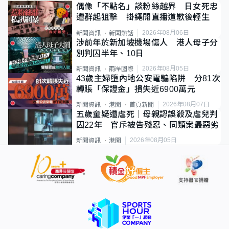
偶像「不點名」談粉絲越界 日女死忠
遭群起狙擊 掛繩開直播道歉後輕生
2026年08月06日
新聞資訊
新聞熱話
涉前年於新加坡機場傷人 港人母子分
別判囚半年、10日
2026年08月05日
新聞資訊
兩岸國際
43歲主婦墮內地公安電騙陷阱 分81次
轉賬「保證金」損失近6900萬元
2026年08月07日
新聞資訊
港聞
首頁新聞
五歲童疑遭虐死｜母親認誤殺及虐兒判
囚22年 官斥被告殘忍、同類案最惡劣
2026年08月05日
新聞資訊
港聞