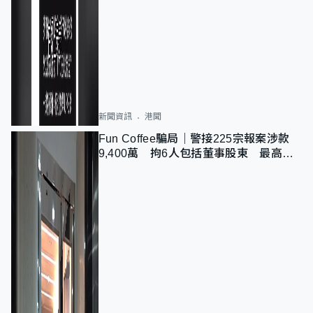
新聞資訊
港聞
Fun Coffee騙局｜警接225宗報案涉款
9,400萬 拘6人包括董事股東 最高金
額一宗涉近千萬