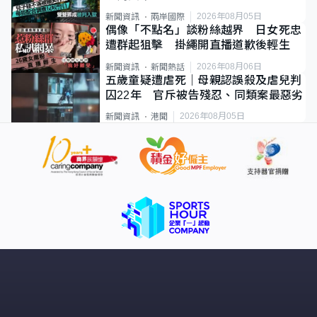
2026年08月05日
新聞資訊
兩岸國際
偶像「不點名」談粉絲越界 日女死忠
遭群起狙擊 掛繩開直播道歉後輕生
2026年08月06日
新聞資訊
新聞熱話
五歲童疑遭虐死｜母親認誤殺及虐兒判
囚22年 官斥被告殘忍、同類案最惡劣
2026年08月05日
新聞資訊
港聞