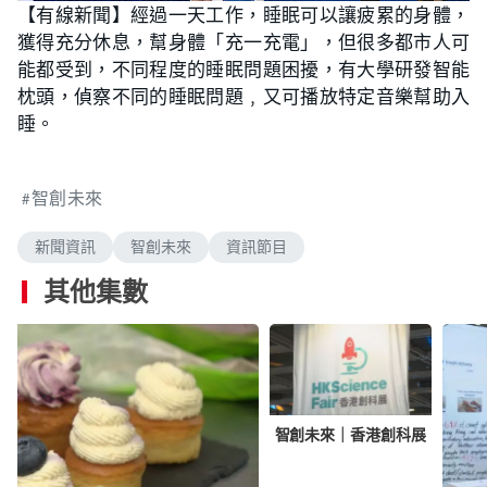
n
【有線新聞】經過一天工作，睡眠可以讓疲累的身體，
a
m
d
u
獲得充分休息，幫身體「充一充電」，但很多都市人可
e
t
d
e
:
能都受到，不同程度的睡眠問題困擾，有大學研發智能
2
.
枕頭，偵察不同的睡眠問題﹐又可播放特定音樂幫助入
0
8
睡。
%
智創未來
新聞資訊
智創未來
資訊節目
其他集數
智創未來｜香港創科展