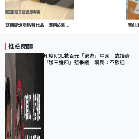
智創未來｜有科研團隊從菇菌提煉脂肪替代品 應用於甜品製作稱有效預防肥胖
推薦閱讀
印度KOL數百元「窮遊」中國 靠接濟
「嫌三嫌四」惹爭議 網民：不歡迎劣
質旅客