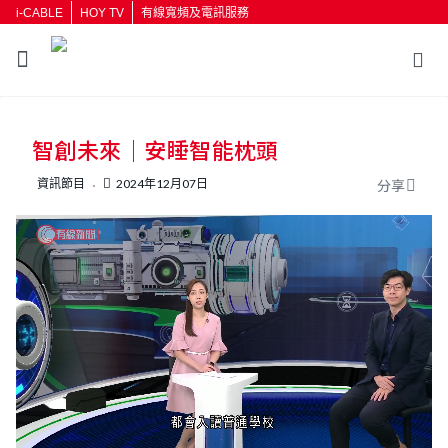
i-CABLE
HOY TV
有線寬頻及電訊服務
返回
智創未來｜安睡智能枕頭
按輸入鍵開始搜尋
資訊節目
2024年12月07日
分享
L
U
o