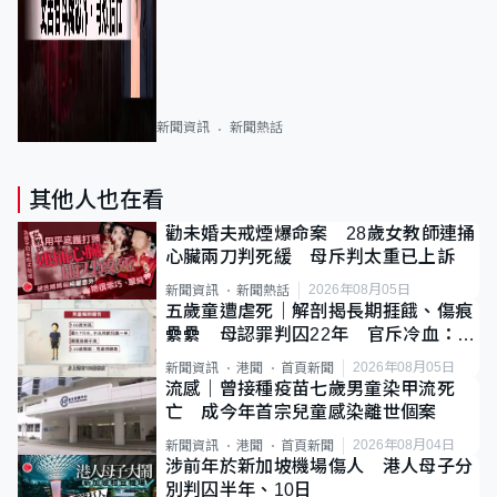
新聞資訊
新聞熱話
其他人也在看
勸未婚夫戒煙爆命案 28歲女教師連捅
心臟兩刀判死緩 母斥判太重已上訴
2026年08月05日
新聞資訊
新聞熱話
五歲童遭虐死｜解剖揭長期捱餓、傷痕
纍纍 母認罪判囚22年 官斥冷血：同
類案最惡劣
2026年08月05日
新聞資訊
港聞
首頁新聞
流感｜曾接種疫苗七歲男童染甲流死
亡 成今年首宗兒童感染離世個案
2026年08月04日
新聞資訊
港聞
首頁新聞
涉前年於新加坡機場傷人 港人母子分
別判囚半年、10日