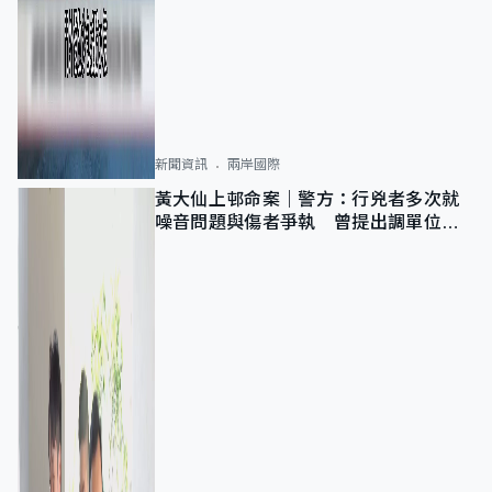
新聞資訊
兩岸國際
黃大仙上邨命案｜警方：行兇者多次就
噪音問題與傷者爭執 曾提出調單位已
獲批