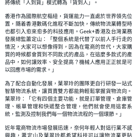
將傳統「人到貨」模式轉為「貨到人」。
香港作為國際航空樞紐，貨運能力一直處於世界領先位
置，隨着香港數碼化進程不斷加快，傳統物流業轉型時
也都引入愈來愈多的科技應用。Geek+香港及台灣業務
發展總監蕭定山：「整個系統是代替了以前人手行走的
情況，大家可以想像得到，因為在電商的世代，大家購
買的時候都會買到不同款式的產品，在這麼多款式的產
品中，如何讓效率、安全提高？機械人應用正正就是可
以回應市場的需求。」
為了配合自動化發展，葉翠玲的團隊更自行研發一站式
智慧物流系統，讓買賣雙方都能夠輕鬆掌握貨物流向。
葉翠玲：「它有四個主要功能，就是訂單管理、倉庫管
理、帳單管理和快遞整合管理，他們就會使用這套系
統，監測及控制我們每一個物流流程的一個環節。」
近年電商物流市場發展迅速，奈何年輕人對這行業不感
興趣，蕭定山及葉翠玲都希望科技可以讓物流業更貼