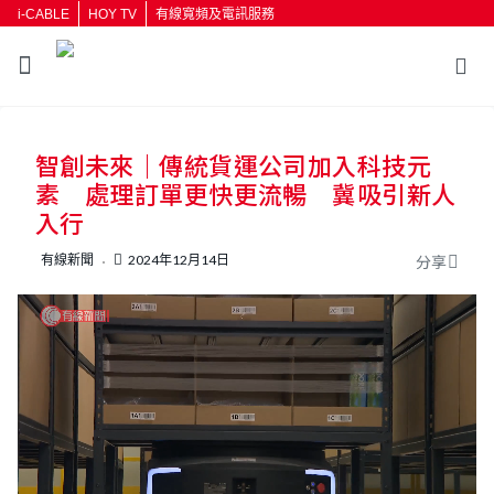
i-CABLE
HOY TV
有線寬頻及電訊服務
返回
智創未來｜傳統貨運公司加入科技元
按輸入鍵開始搜尋
素 處理訂單更快更流暢 冀吸引新人
入行
有線新聞
2024年12月14日
分享