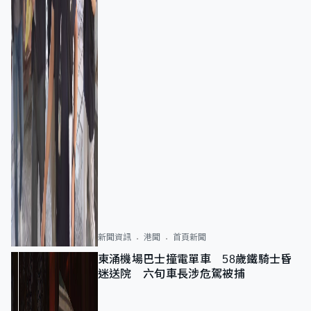
新聞資訊
港聞
首頁新聞
東涌機場巴士撞電單車 58歲鐵騎士昏
迷送院 六旬車長涉危駕被捕