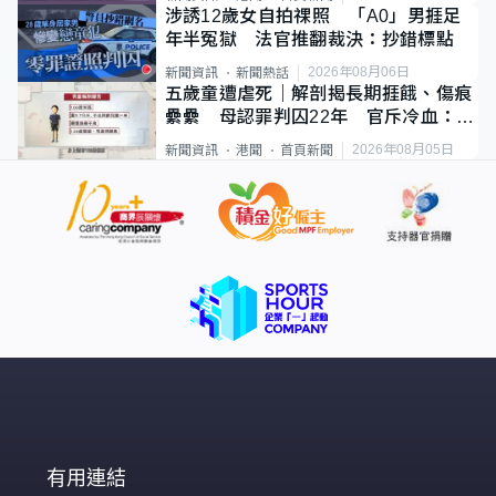
涉誘12歲女自拍祼照 「A0」男捱足
年半冤獄 法官推翻裁決：抄錯標點
2026年08月06日
新聞資訊
新聞熱話
五歲童遭虐死｜解剖揭長期捱餓、傷痕
纍纍 母認罪判囚22年 官斥冷血：同
類案最惡劣
2026年08月05日
新聞資訊
港聞
首頁新聞
有用連結