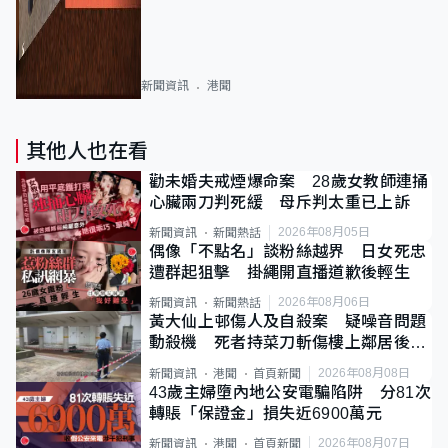
新聞資訊
港聞
其他人也在看
勸未婚夫戒煙爆命案 28歲女教師連捅
心臟兩刀判死緩 母斥判太重已上訴
2026年08月05日
新聞資訊
新聞熱話
偶像「不點名」談粉絲越界 日女死忠
遭群起狙擊 掛繩開直播道歉後輕生
2026年08月06日
新聞資訊
新聞熱話
黃大仙上邨傷人及自殺案 疑噪音問題
動殺機 死者持菜刀斬傷樓上鄰居後墮
斃
2026年08月08日
新聞資訊
港聞
首頁新聞
43歲主婦墮內地公安電騙陷阱 分81次
轉賬「保證金」損失近6900萬元
2026年08月07日
新聞資訊
港聞
首頁新聞