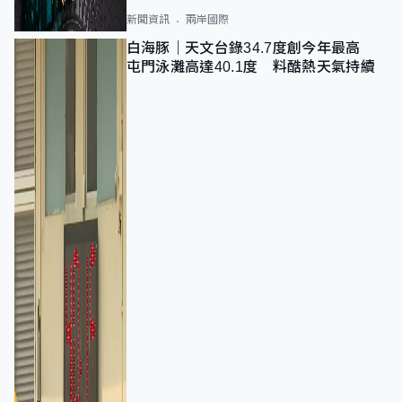
新聞資訊
兩岸國際
白海豚｜天文台錄34.7度創今年最高
屯門泳灘高達40.1度 料酷熱天氣持續