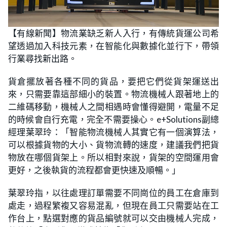
L
U
o
n
【有線新聞】物流業缺乏新人入行，有傳統貨運公司希
a
m
d
u
望透過加入科技元素，在智能化與數據化並行下，帶領
e
t
d
e
:
行業尋找新出路。
1
4
.
貨倉擺放著各種不同的貨品，要把它們從貨架運送出
9
2
來，只需要靠這部細小的裝置。物流機械人跟著地上的
%
二維碼移動，機械人之間相遇時會懂得避開，電量不足
的時候會自行充電，完全不需要操心。e+Solutions副總
經理葉翠玲：「智能物流機械人其實它有一個演算法，
可以根據貨物的大小、貨物流轉的速度，建議我們把貨
物放在哪個貨架上。所以相對來說，貨架的空間運用會
更好，之後執貨的流程都會更快速及順暢。」
葉翠玲指，以往處理訂單需要不同崗位的員工在倉庫到
處走，過程繁複又容易混亂，但現在員工只需要站在工
作台上，點選對應的貨品編號就可以交由機械人完成，