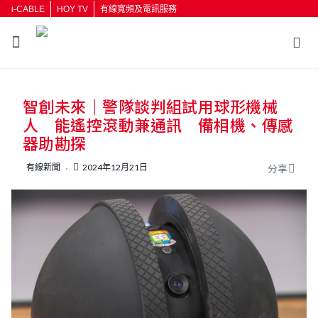
i-CABLE
HOY TV
有線寬頻及電訊服務
智創未來｜警隊談判組試用球形機械
人 能遙控滾動兼通訊 備相機、傳感
器助勘探
有線新聞
2024年12月21日
分享