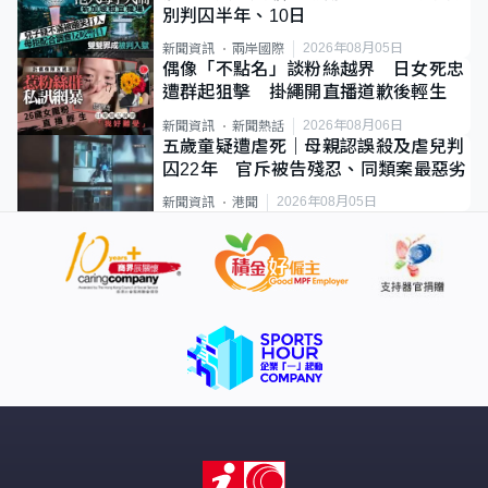
別判囚半年、10日
2026年08月05日
新聞資訊
兩岸國際
偶像「不點名」談粉絲越界 日女死忠
遭群起狙擊 掛繩開直播道歉後輕生
2026年08月06日
新聞資訊
新聞熱話
五歲童疑遭虐死｜母親認誤殺及虐兒判
囚22年 官斥被告殘忍、同類案最惡劣
2026年08月05日
新聞資訊
港聞