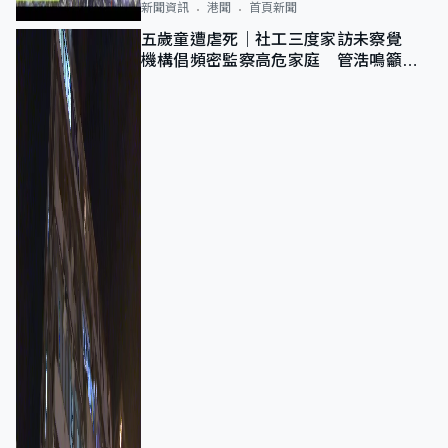
新聞資訊
港聞
首頁新聞
五歲童遭虐死｜社工三度家訪未察覺
機構倡頻密監察高危家庭 管浩鳴籲加
強跨部門協作