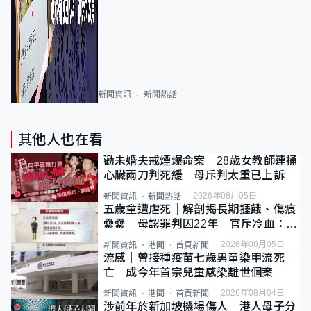
新聞資訊
新聞熱話
其他人也在看
勸未婚夫戒煙爆命案 28歲女教師連捅
心臟兩刀判死緩 母斥判太重已上訴
2026年08月05日
新聞資訊
新聞熱話
五歲童遭虐死｜解剖揭長期捱餓、傷痕
纍纍 母認罪判囚22年 官斥冷血：同
類案最惡劣
2026年08月05日
新聞資訊
港聞
首頁新聞
流感｜曾接種疫苗七歲男童染甲流死
亡 成今年首宗兒童感染離世個案
2026年08月04日
新聞資訊
港聞
首頁新聞
涉前年於新加坡機場傷人 港人母子分