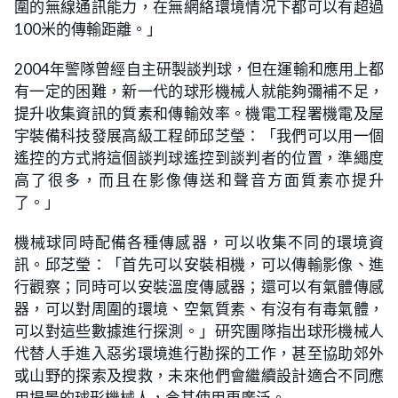
圍的無線通訊能力，在無網絡環境情况下都可以有超過
100米的傳輸距離。」
2004年警隊曾經自主研製談判球，但在運輸和應用上都
有一定的困難，新一代的球形機械人就能夠彌補不足，
提升收集資訊的質素和傳輸效率。機電工程署機電及屋
宇裝備科技發展高級工程師邱芝瑩：「我們可以用一個
遙控的方式將這個談判球遙控到談判者的位置，準繩度
高了很多，而且在影像傳送和聲音方面質素亦提升
了。」
機械球同時配備各種傳感器，可以收集不同的環境資
訊。邱芝瑩：「首先可以安裝相機，可以傳輸影像、進
行觀察；同時可以安裝溫度傳感器；還可以有氣體傳感
器，可以對周圍的環境、空氣質素、有沒有有毒氣體，
可以對這些數據進行探測。」研究團隊指出球形機械人
代替人手進入惡劣環境進行勘探的工作，甚至協助郊外
或山野的探索及搜救，未來他們會繼續設計適合不同應
用場景的球形機械人，令其使用更廣泛。