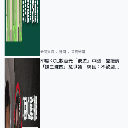
新聞資訊
港聞
首頁新聞
印度KOL數百元「窮遊」中國 靠接濟
「嫌三嫌四」惹爭議 網民：不歡迎劣
質旅客