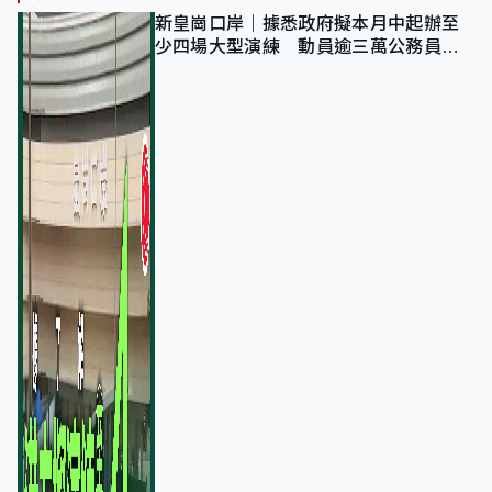
新皇崗口岸｜據悉政府擬本月中起辦至
少四場大型演練 動員逾三萬公務員人
次測試