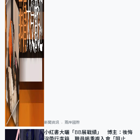
新聞資訊
兩岸國際
小紅書大曬「BB展戰績」 博主：後悔
沒帶行李箱 職員揭重複入會「阻止唔