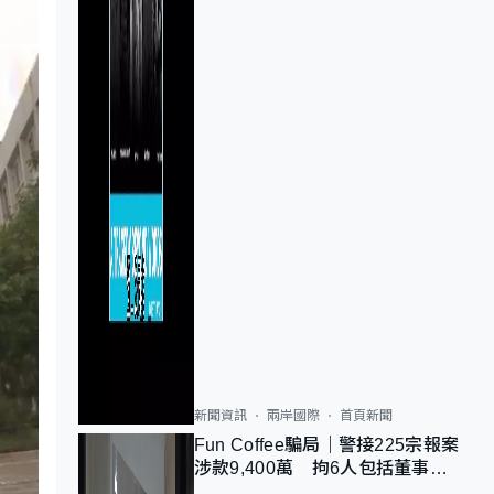
新聞資訊
兩岸國際
首頁新聞
Fun Coffee騙局｜警接225宗報案
涉款9,400萬 拘6人包括董事股
東 最高金額一宗涉近千萬