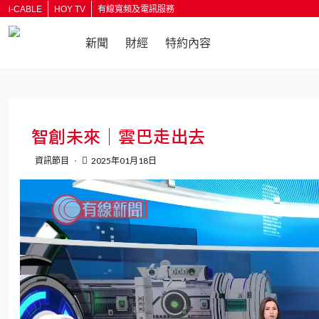
i-CABLE
HOY TV
有線寬頻及電訊服務
新聞
財經
特約內容
返回
智創未來｜雲巴走出去
資訊節目
2025年01月18日