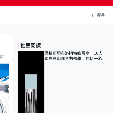
搜尋
推薦閱讀
巴基斯坦布洛阿特峰雪崩 10人
享
國際登山隊全數罹難 包括一名中
國公民