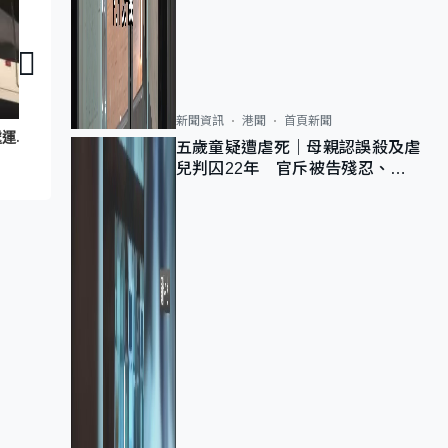
新聞資訊
港聞
首頁新聞
智創未來｜藝術✕科技
記者實測｜智創未來｜雲巴於內地多處運行 比亞迪期望引入本港
五歲童疑遭虐死｜母親認誤殺及虐
兒判囚22年 官斥被告殘忍、同
類案最惡劣