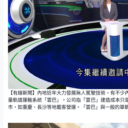
L
U
o
n
【有線新聞】內地近年大力發展無人駕駛技術，有不少
a
m
d
u
e
t
量軌道運輸系統「雲巴」。公司指「雲巴」建造成本只
d
e
:
市，如重慶、長沙等地載客營運。「雲巴」與一般的單
1
.
7
0
%