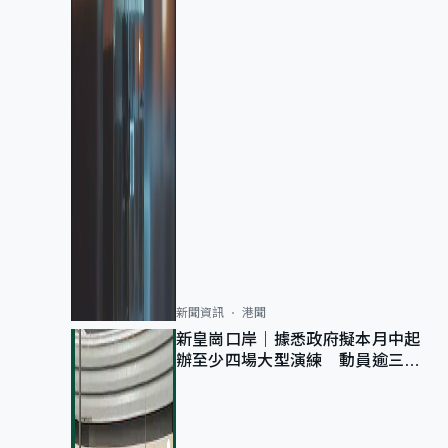
新聞資訊
港聞
新皇崗口岸｜據悉政府擬本月中起
辦至少四場大型演練 動員逾三萬
公務員人次測試