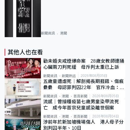
新聞資訊
港聞
其他人也在看
勸未婚夫戒煙爆命案 28歲女教師連捅
心臟兩刀判死緩 母斥判太重已上訴
2026年08月05日
新聞資訊
新聞熱話
五歲童遭虐死｜解剖揭長期捱餓、傷痕
纍纍 母認罪判囚22年 官斥冷血：同
類案最惡劣
2026年08月05日
新聞資訊
港聞
首頁新聞
流感｜曾接種疫苗七歲男童染甲流死
亡 成今年首宗兒童感染離世個案
2026年08月04日
新聞資訊
港聞
首頁新聞
涉前年於新加坡機場傷人 港人母子分
別判囚半年、10日