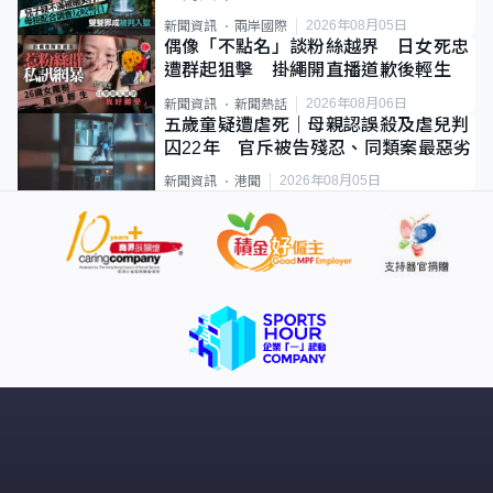
2026年08月05日
新聞資訊
兩岸國際
偶像「不點名」談粉絲越界 日女死忠
遭群起狙擊 掛繩開直播道歉後輕生
2026年08月06日
新聞資訊
新聞熱話
五歲童疑遭虐死｜母親認誤殺及虐兒判
囚22年 官斥被告殘忍、同類案最惡劣
2026年08月05日
新聞資訊
港聞