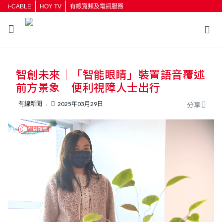
i-CABLE
HOY TV
有線寬頻及電訊服務
返回
智創未來｜「智能眼睛」裝置語音覆述
按輸入鍵開始搜尋
前方景象 便利視障人士出行
有線新聞
2025年03月29日
分享