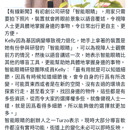
L
U
o
n
【有線新聞】有初創公司研發「智能眼睛」，用家只需
a
m
d
u
要拍下照片，裝置就會將眼前景象以語音覆述，令視障
e
t
d
e
:
人士更具體地掌握身邊的事物，令日常出行更自主、更
1
6
方便。
.
0
Kelly因為基因病變導致視力退化，她手上拿著的裝置是
4
%
她有份參與研發的「智能眼睛」，可以為視障人士觀察
前方的情況，然後以語音講述一次，她表示智能眼睛比
其他的導盲工具，更能幫助她具體地掌握身邊的事物。
智能眼睛研發團隊成員Kelly：「最有用就是可以知道細
節，因爲有時候知道細節後，會令自身的行爲有所改
變，可能買東西或者是在新的空間、沒有去過的環境去
探索行走，甚至看文字，找回身邊的物件，這些都是有
多些資訊，從而令大家的選擇權多些。就像健視人士一
樣，就是因爲看得多細節，所以能夠做的選擇就更加
多。」
智能眼睛的創辦人之一Turzo表示，現時大部分導盲軟
件都沒有實時功能，街道上的變化未必可以即時反映，