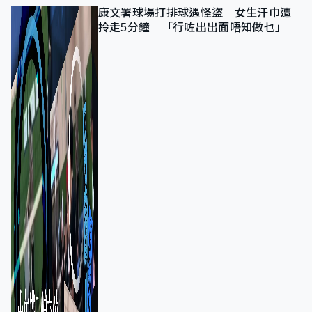
康文署球場打排球遇怪盜 女生汗巾遭
拎走5分鐘 「行咗出出面唔知做乜」