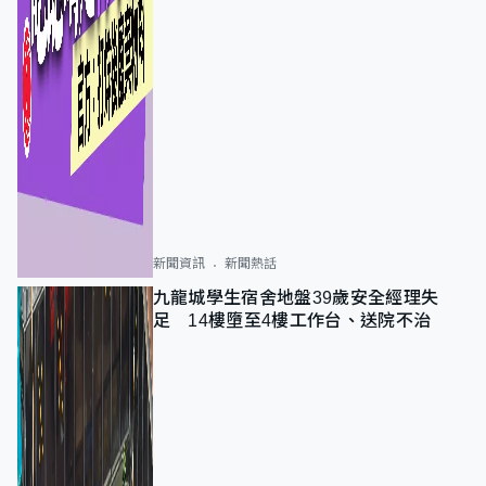
新聞資訊
新聞熱話
九龍城學生宿舍地盤39歲安全經理失
足 14樓墮至4樓工作台、送院不治