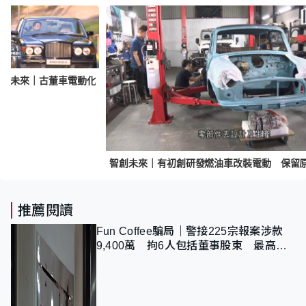
智創未來｜古董車電動化
推薦閱讀
Fun Coffee騙局｜警接225宗報案涉款
9,400萬 拘6人包括董事股東 最高金
額一宗涉近千萬