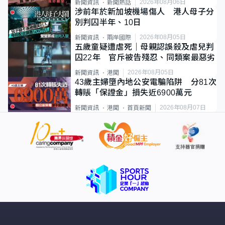
2026年08月06日
新聞資訊
新聞熱話
涉前年於新加坡機場傷人 港人母子分
別判囚半年、10日
2026年08月05日
新聞資訊
兩岸國際
五歲童疑遭虐死｜母親認誤殺及虐兒判
囚22年 官斥被告殘忍、同類案最惡劣
2026年08月05日
新聞資訊
港聞
43歲主婦墮內地公安電騙陷阱 分81次
轉賬「保證金」損失近6900萬元
2026年08月07日
新聞資訊
港聞
首頁新聞