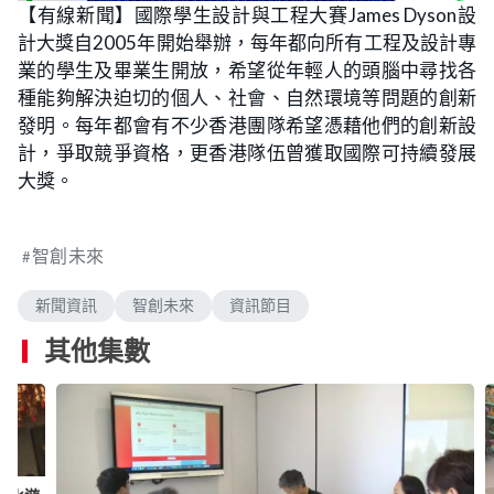
n
【有線新聞】國際學生設計與工程大賽James Dyson設
a
m
d
u
計大獎自2005年開始舉辦，每年都向所有工程及設計專
e
t
d
e
:
業的學生及畢業生開放，希望從年輕人的頭腦中尋找各
1
.
種能夠解決迫切的個人、社會、自然環境等問題的創新
9
9
發明。每年都會有不少香港團隊希望憑藉他們的創新設
%
計，爭取競爭資格，更香港隊伍曾獲取國際可持續發展
大獎。
智創未來
新聞資訊
智創未來
資訊節目
其他集數