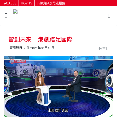
i-CABLE
HOY TV
有線寬頻及電訊服務
返回
智創未來｜港創踏足國際
按輸入鍵開始搜尋
資訊節目
2025年05月10日
分享
L
U
o