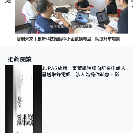
文化遊
智創未來｜創新科技推動中小企數碼轉型 助提升市場競爭力
推薦閱讀
JUPAS放榜｜東華學院誤向所有申請人
發送取錄電郵 涉人為操作疏忽、影響
11,139人