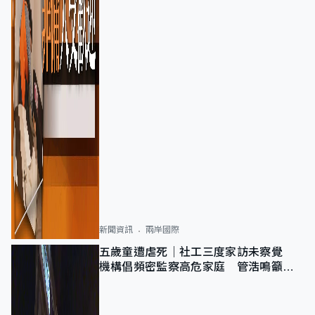
新聞資訊
兩岸國際
五歲童遭虐死｜社工三度家訪未察覺
機構倡頻密監察高危家庭 管浩鳴籲加
強跨部門協作