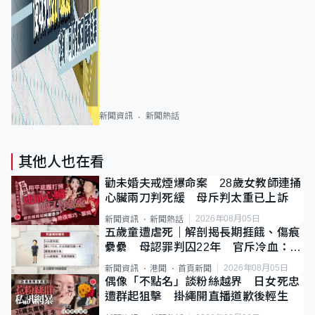
新聞資訊
新聞熱話
其他人也在看
勸未婚夫戒煙爆命案 28歲女教師連捅
心臟兩刀判死緩 母斥判太重已上訴
2026年08月05日
新聞資訊
新聞熱話
五歲童遭虐死｜解剖揭長期捱餓、傷痕
纍纍 母認罪判囚22年 官斥冷血：同
類案最惡劣
2026年08月05日
新聞資訊
港聞
首頁新聞
偶像「不點名」談粉絲越界 日女死忠
遭群起狙擊 掛繩開直播道歉後輕生