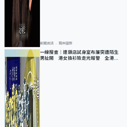
新聞資訊
兩岸國際
一線搜查｜連鎖店試身室布簾突遭陌生
男扯開 港女換衫險走光報警 全港分
店急換實體門