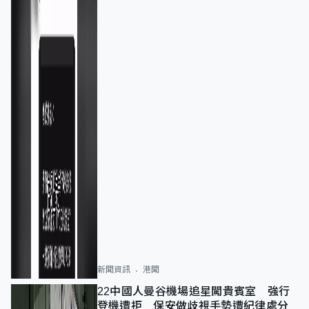
新聞資訊
港聞
22中國人曼谷機場追星闖貴賓室 強行
登機遭拒 保安做歧視手勢遭紀律處分