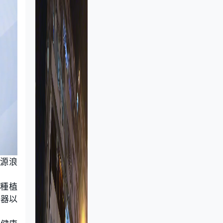
源浪
裏種植
儀器以