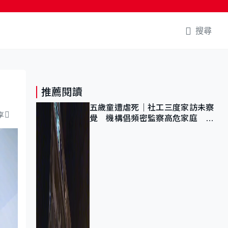
搜尋
推薦閱讀
五歲童遭虐死｜社工三度家訪未察
享
覺 機構倡頻密監察高危家庭 管
浩鳴籲加強跨部門協作