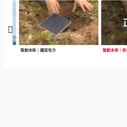
智創未來｜創科展近300學校參與 評委岑浩璋：為學生培育創新種子
智創未來｜護苗有方