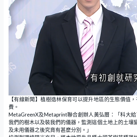
L
U
o
n
【有線新聞】植樹造林保育可以提升地區的生態價值，
a
m
d
u
e
t
費。
d
e
:
MetaGreenX及Metaprint聯合創辦人黃弘曆
2
1
.
我們的樹木以及裝我們的儀器，監測這個土地上的土壤
2
0
及未用儀器之後究竟有甚麼分別。」
%