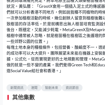
檢測到環境陽光充足，將本地原生品種大頭茶樹苗種落
狀況。黃弘曆：「GrootX會用一個插入泥土式的傳
們就可以分析香港不同地方，例如說我種不同植物的時
一次參加植樹活動的時候，幾位創辦人留意到植樹後難
致樹苗的存活率低，於是就構思出無人樹苗培育監測設備
後台，既穩定，又能減少耗電。MetaGreenX及Meta
植樹中通常被人忽略，就是樹苗種在植樹區之後護理的
一些郊野公園的位置。」
每塊土地本身的種植條件，包括營養、酸鹼度不一，透
的成功率可以大大提升。團隊展望未來能在機器上安裝
據，公式化，從而實現更好的土地規劃和管理。MetaGre
做的就是一些不變的產業，我們覺得Green Tech和E
造Social Value給社會和香港。」
新聞資訊
港聞
智創未來
資訊節目
其他集數