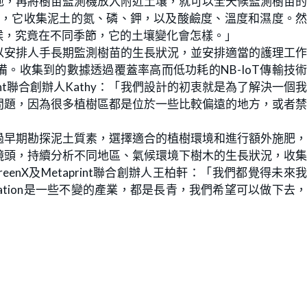
地，再將樹苗監測機放入附近土壤，就可以全天候監測樹苗
感器，它收集泥土的氮、磷、鉀，以及酸鹼度、溫度和濕度。
候，究竟在不同季節，它的土壤變化會怎樣。」
以安排人手長期監測樹苗的生長狀況，並安排適當的護理工
。收集到的數據透過覆蓋率高而低功耗的NB-IoT傳輸技
print聯合創辦人Kathy：「我們設計的初衷就是為了解決一個
問題，因為很多植樹區都是位於一些比較偏遠的地方，或者
過早期勘探泥土質素，選擇適合的植樹環境和進行額外施肥
鏡頭，持續分析不同地區、氣候環境下樹木的生長狀況，收
enX及Metaprint聯合創辦人王柏軒：「我們都覺得未來
ducation是一些不變的產業，都是長青，我們希望可以做下去