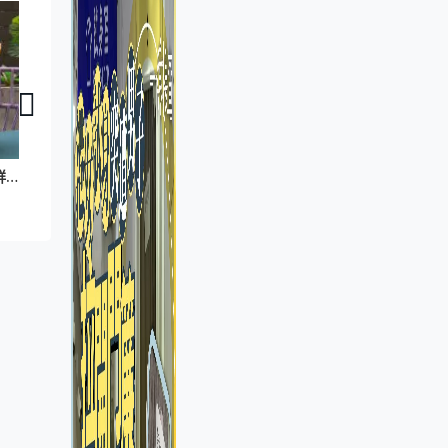
智創未來｜智養寵物
智創未來｜膠袋新
智創未來｜有寵物食品科研研寵物脫水鮮食 助主人量身訂造合適餐單