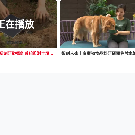
正在播放
智創未來｜有初創研發智能系統監測土壤環境 提升植樹升功率