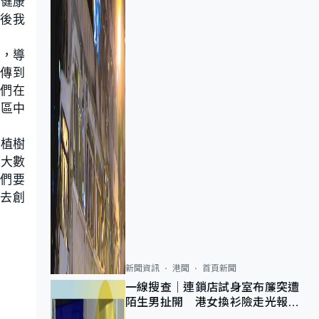
的健康
然後我
作，導
術傳到
我們在
禁區中
，植樹
集大數
我們要
，去創
新聞資訊
港聞
首頁新聞
一線搜查｜連鎖店試身室布簾突遭
陌生男扯開 港女換衫險走光報
警 全港分店急換實體門