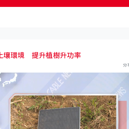
按輸入鍵開始搜尋
土壤環境 提升植樹升功率
分