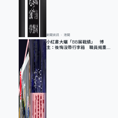
新聞資訊
港聞
小紅書大曬「BB展戰績」 博
主：後悔沒帶行李箱 職員揭重複
入會「阻止唔到」