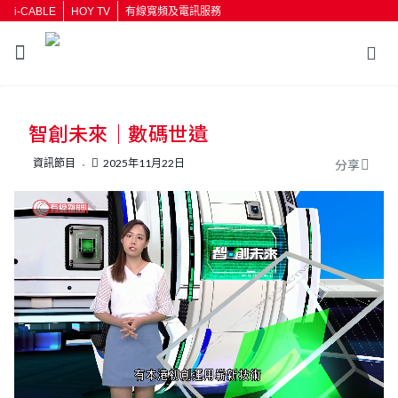
i-CABLE
HOY TV
有線寬頻及電訊服務
返回
智創未來｜數碼世遺
按輸入鍵開始搜尋
資訊節目
2025年11月22日
分享
L
U
o