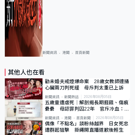
新聞資訊
港聞
首頁新聞
其他人也在看
勸未婚夫戒煙爆命案 28歲女教師連捅
心臟兩刀判死緩 母斥判太重已上訴
2026年08月05日
新聞資訊
新聞熱話
五歲童遭虐死｜解剖揭長期捱餓、傷痕
纍纍 母認罪判囚22年 官斥冷血：同
類案最惡劣
2026年08月05日
新聞資訊
港聞
首頁新聞
偶像「不點名」談粉絲越界 日女死忠
遭群起狙擊 掛繩開直播道歉後輕生