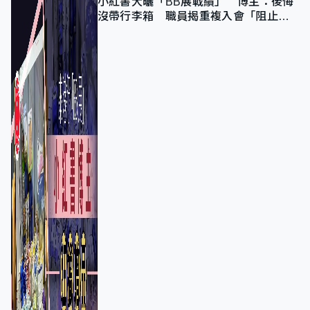
小紅書大曬「BB展戰績」 博主：後悔
沒帶行李箱 職員揭重複入會「阻止唔
到」