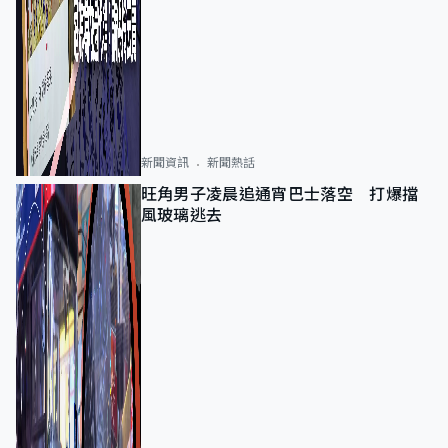
新聞資訊
新聞熱話
旺角男子凌晨追通宵巴士落空 打爆擋
風玻璃逃去