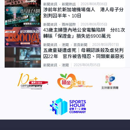
2026年08月06日
新聞資訊
新聞熱話
涉前年於新加坡機場傷人 港人母子分
別判囚半年、10日
2026年08月05日
新聞資訊
兩岸國際
43歲主婦墮內地公安電騙陷阱 分81次
轉賬「保證金」損失近6900萬元
2026年08月07日
新聞資訊
港聞
首頁新聞
五歲童疑遭虐死｜母親認誤殺及虐兒判
囚22年 官斥被告殘忍、同類案最惡劣
2026年08月05日
新聞資訊
港聞