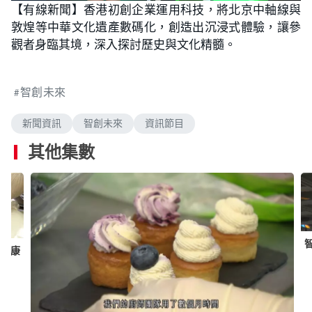
n
【有線新聞】香港初創企業運用科技，將北京中軸線與
a
m
d
u
敦煌等中華文化遺產數碼化，創造出沉浸式體驗，讓參
e
t
d
e
:
觀者身臨其境，深入探討歷史與文化精髓。
2
.
0
5
%
智創未來
新聞資訊
智創未來
資訊節目
其他集數
新健康