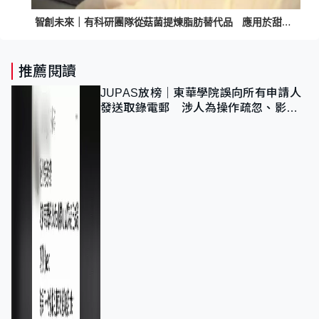
智創未來｜有科研團隊從菇菌提煉脂肪替代品 應用於甜品製作稱有效預防肥胖
推薦閱讀
JUPAS放榜｜東華學院誤向所有申請人
發送取錄電郵 涉人為操作疏忽、影響
11,139人