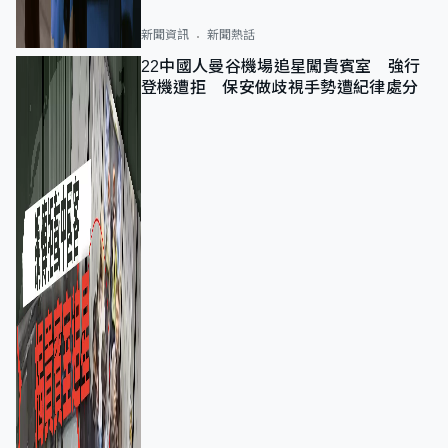
新聞資訊
新聞熱話
22中國人曼谷機場追星闖貴賓室 強行
登機遭拒 保安做歧視手勢遭紀律處分