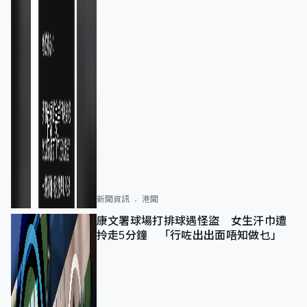
新聞資訊
港聞
康文署球場打排球遇怪盜 女生汗巾遭
拎走5分鐘 「行咗出出面唔知做乜」