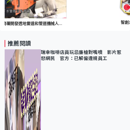
智創
智創未來｜大學團隊夥水務署開發透地雷達和管道機械人 冀提升地下水管測漏技術
推薦閱讀
瑞幸咖啡店員玩忌廉槍對嘴噴 影片惹
怒網民 官方：已解僱違規員工