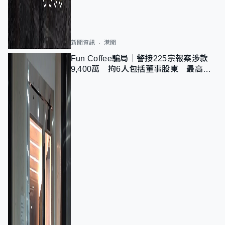
新聞資訊
港聞
Fun Coffee騙局｜警接225宗報案涉款
9,400萬 拘6人包括董事股東 最高金
額一宗涉近千萬