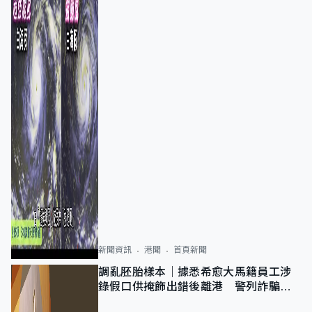
新聞資訊
港聞
首頁新聞
調亂胚胎樣本｜據悉希愈大馬籍員工涉
錄假口供掩飾出錯後離港 警列詐騙
正通緝在逃人士