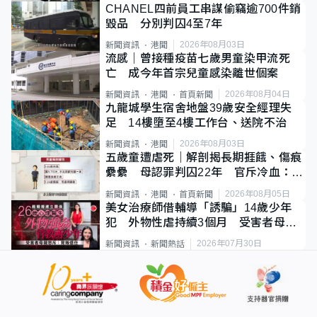
CHANEL四前員工串謀偷竊逾700件銷
毀品 分別判囚4至7年
2026年08月03日
新聞資訊
港聞
流感｜曾接種疫苗七歲男童染甲流死
亡 成今年首宗兒童感染離世個案
2026年08月04日
新聞資訊
港聞
首頁新聞
九龍城學生宿舍地盤39歲安全經理失
足 14樓墮至4樓工作台、送院不治
2026年08月03日
新聞資訊
港聞
五歲童遭虐死｜解剖揭長期捱餓、傷痕
纍纍 母認罪判囚22年 官斥冷血：同
類案最惡劣
2026年08月05日
新聞資訊
港聞
首頁新聞
美女治療師借輔導「誘騙」14歲少年
犯 外物性虐持續3個月 受害者母：
要保護其他人
2026年07月30日
新聞資訊
新聞熱話