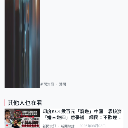
新聞資訊
港聞
其他人也在看
印度KOL數百元「窮遊」中國 靠接濟
「嫌三嫌四」惹爭議 網民：不歡迎劣
質旅客
2026年08月02日
新聞資訊
新聞熱話