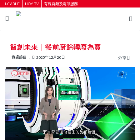
i-CABLE
HOY TV
有線寬頻及電訊服務
返回
智創未來｜餐前廚餘轉廢為寶
按輸入鍵開始搜尋
資訊節目
2025年12月20日
分享
L
U
o