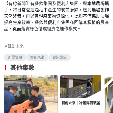
n
【有線新聞】有餐飲集團及便利店集團，與本地農場攜
a
m
d
u
手，將日常營運過程中產生的餐前廚餘，送到農場製作
e
t
d
e
:
天然酵素，再以實現廢棄物資源化。 此舉不僅協助農場
1
.
提高生產效率，餐飲與便利店集團亦回購其種植的農產
8
8
品，從而落實綠色循環經濟之運作模式。
%
智創未來
新聞資訊
智創未來
資訊節目
其他集數
智創未來｜冷暖穿著裝置