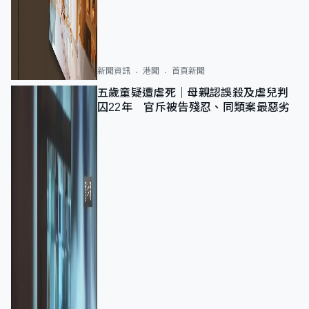
新聞資訊
港聞
首頁新聞
五歲童疑遭虐死｜母親認誤殺及虐兒判
囚22年 官斥被告殘忍、同類案最惡劣