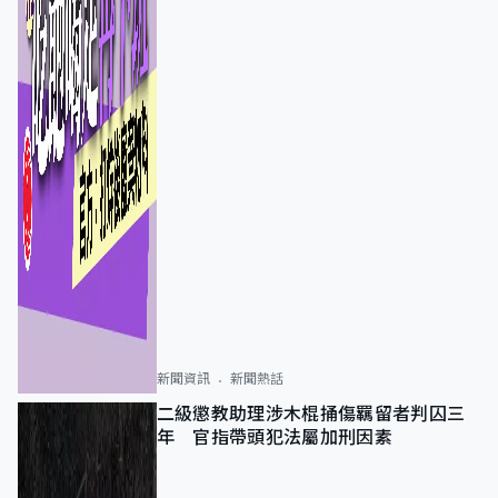
新聞資訊
新聞熱話
二級懲教助理涉木棍捅傷羈留者判囚三
年 官指帶頭犯法屬加刑因素