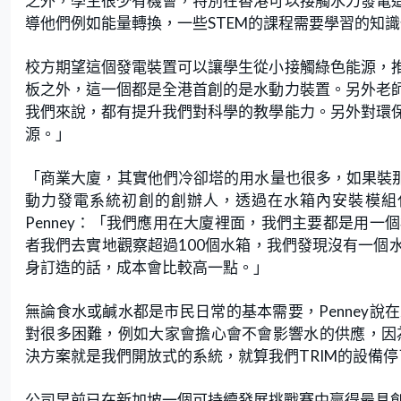
之外，學生很少有機會，特別在香港可以接觸水力發電
導他們例如能量轉換，一些STEM的課程需要學習的知
校方期望這個發電裝置可以讓學生從小接觸綠色能源，
板之外，這一個都是全港首創的是水動力裝置。另外老
我們來說，都有提升我們對科學的教學能力。另外對環
源。」
「商業大廈，其實他們冷卻塔的用水量也很多，如果裝那個
動力發電系統初創的創辦人，透過在水箱內安裝模組
Penney：「我們應用在大廈裡面，我們主要都是用
者我們去實地觀察超過100個水箱，我們發現沒有一個
身訂造的話，成本會比較高一點。」
無論食水或鹹水都是市民日常的基本需要，Penney
對很多困難，例如大家會擔心會不會影響水的供應，因
決方案就是我們開放式的系統，就算我們TRIM的設備
公司早前已在新加坡一個可持續發展挑戰賽中贏得最具