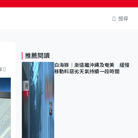
搜尋
推薦閱讀
白海豚｜漸遠離沖繩及奄美 緩慢
享
移動料惡劣天氣持續一段時間