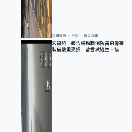
新聞資訊
港聞
首頁新聞
宏福苑｜報告揭殉職消防員何偉豪
裝備嚴重受損 曾嘗試逃生、惜別
無選擇下棄裝備墮樓