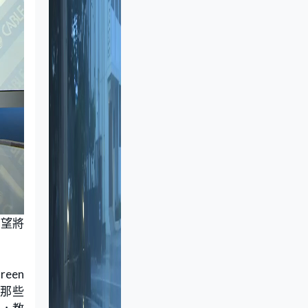
期望將
een
除那些