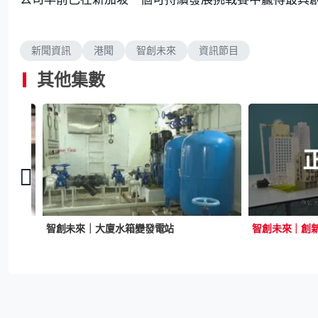
新聞資訊
港聞
智創未來
資訊節目
其他集數
智創未來｜有初創擬今年推出長者跌倒偵測系統 僅顯示骨架資訊 不會侵犯長者私隱
智創未來｜大廈水箱變發電站