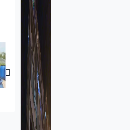
智創未來｜農場接收餐飲及便利店集團餐前廚餘 製作酵素提升農場產能實踐循環經濟
智創未來｜核藥治