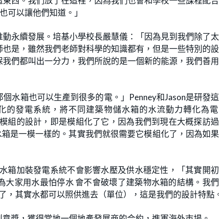
這東西。我們放了在這裡，因為我們也會和學校一些課程配
識也可以讓他們知道。」
推動永續發展。培基小學校長嚴慧儀：「因為見到我們除了
師也是，雖然我們老師對科學的知識都有，但是一些特別的
保我們都叫出一分力，我們所說的是一個新的能源，我們善
水箱也可以生產到很多的電。」Penney和Jason是研發
化的發電系統，將不同建築物儲水箱的水流動力轉化為電
一個模組的設計，即是模組化了它，因為我們到現在大概探訪
水箱是一模一樣的。其實我們就很需要它模組化了，因為如
說在水箱加裝發電系統不會影響水壓及供水穩定性，「其實開
為大家用水最怕停水 會不會破壞了建築物水箱的結構。我
停了，其實水都可以照供進去（單位），這是我們的設計特點
創意獎，獲得當地一個地產發展商的合約，進軍海外市場。