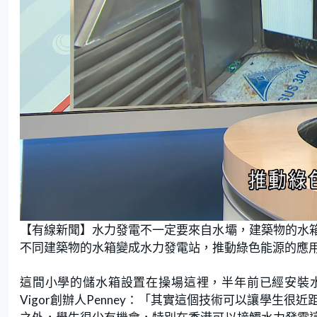
L
U
o
n
【有線新聞】水力發電不一定要來自水壩，建築物的水
a
m
d
u
e
t
不同建築物的水箱變成水力發電站，推動綠色能源的應
d
e
:
1
5
.
這間小學的儲水箱設置在操場這裡，半年前已經安裝水
5
2
Vigor創辦人Penney：「其實這個技術可以讓學
%