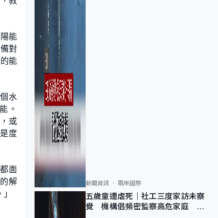
合，教
太陽能
設備對
用的能
這個水
能。
過，或
果是度
初都面
們的解
新聞資訊
兩岸國際
。」
五歲童遭虐死｜社工三度家訪未察
覺 機構倡頻密監察高危家庭 管
浩鳴籲加強跨部門協作