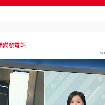
按輸入鍵開始搜尋
箱變發電站
分