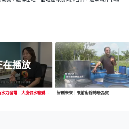
正在播放
智創未來｜創新水力發電 大廈儲水箱變發電站
智創未來｜餐前廚餘轉廢為寶