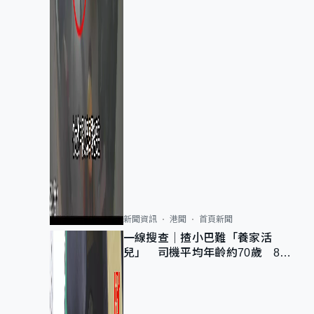
新聞資訊
港聞
首頁新聞
一線搜查｜揸小巴難「養家活
兒」 司機平均年齡約70歲 88
歲黃伯：希望一直揸落去