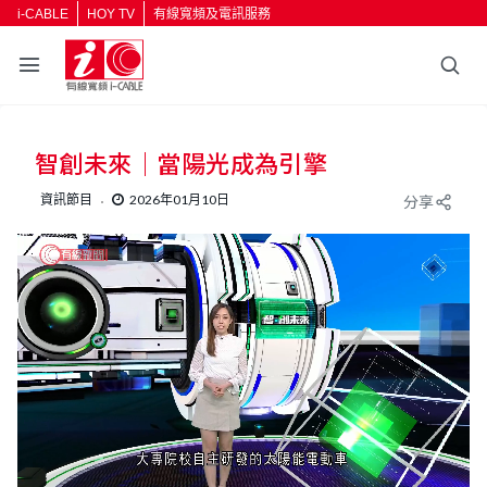
i-CABLE
HOY TV
有線寬頻及電訊服務
返回
智創未來｜當陽光成為引擎
按輸入鍵開始搜尋
資訊節目
2026年01月10日
分享
L
U
o