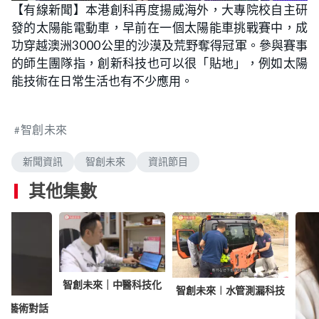
n
【有線新聞】本港創科再度揚威海外，大專院校自主研
a
m
d
u
發的太陽能電動車，早前在一個太陽能車挑戰賽中，成
e
t
d
e
:
功穿越澳洲3000公里的沙漠及荒野奪得冠軍。參與賽事
1
.
的師生團隊指，創新科技也可以很「貼地」，例如太陽
7
9
能技術在日常生活也有不少應用。
%
智創未來
新聞資訊
智創未來
資訊節目
其他集數
智創未來｜中醫科技化
智創未來︱水管測漏科技
計藝術對話