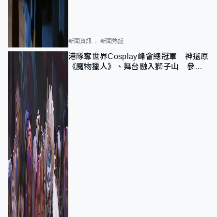
新聞資訊
新聞熱話
港隊奪世界Cosplay峰會總冠軍 神還原
《魔物獵人》、舞台融入獅子山 參賽
者：讓大家認識香港