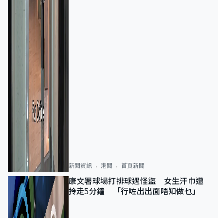
新聞資訊
港聞
首頁新聞
康文署球場打排球遇怪盜 女生汗巾遭
拎走5分鐘 「行咗出出面唔知做乜」