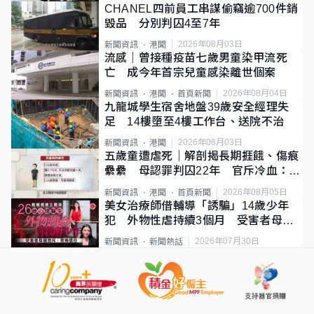
CHANEL四前員工串謀偷竊逾700件銷
毀品 分別判囚4至7年
2026年08月03日
新聞資訊
港聞
流感｜曾接種疫苗七歲男童染甲流死
亡 成今年首宗兒童感染離世個案
2026年08月04日
新聞資訊
港聞
首頁新聞
九龍城學生宿舍地盤39歲安全經理失
足 14樓墮至4樓工作台、送院不治
2026年08月03日
新聞資訊
港聞
五歲童遭虐死｜解剖揭長期捱餓、傷痕
纍纍 母認罪判囚22年 官斥冷血：同
類案最惡劣
2026年08月05日
新聞資訊
港聞
首頁新聞
美女治療師借輔導「誘騙」14歲少年
犯 外物性虐持續3個月 受害者母：
要保護其他人
2026年07月30日
新聞資訊
新聞熱話