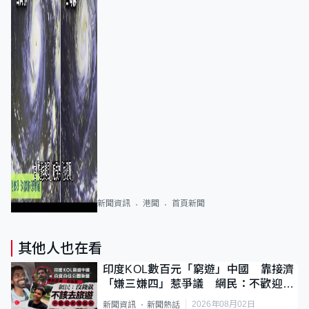
新聞資訊
港聞
首頁新聞
其他人也在看
印度KOL數百元「窮遊」中國 靠接濟
「嫌三嫌四」惹爭議 網民：不歡迎劣
質旅客
2026年08月02日
新聞資訊
新聞熱話