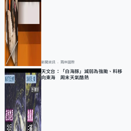
新聞資訊
兩岸國際
天文台：「白海豚」減弱為強颱、料移
向東海 周末天氣酷熱