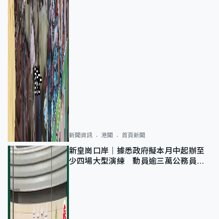
新聞資訊
港聞
首頁新聞
新皇崗口岸｜據悉政府擬本月中起辦至
少四場大型演練 動員逾三萬公務員人
次測試