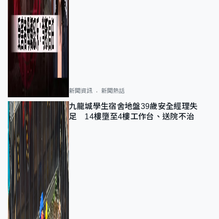
新聞資訊
新聞熱話
九龍城學生宿舍地盤39歲安全經理失
足 14樓墮至4樓工作台、送院不治