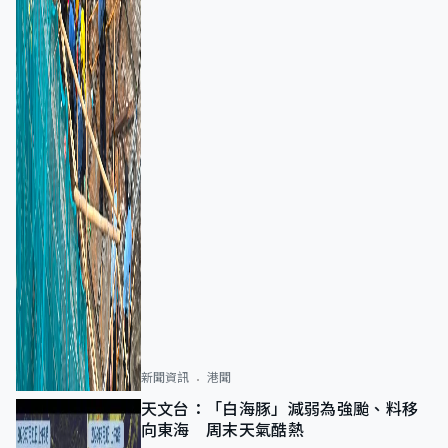
新聞資訊
港聞
天文台：「白海豚」減弱為強颱、料移
向東海 周末天氣酷熱