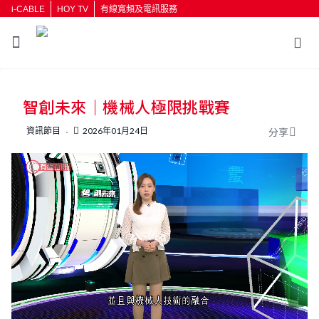
i-CABLE
HOY TV
有線寬頻及電訊服務
返回
智創未來｜機械人極限挑戰賽
按輸入鍵開始搜尋
資訊節目
2026年01月24日
分享
L
U
o