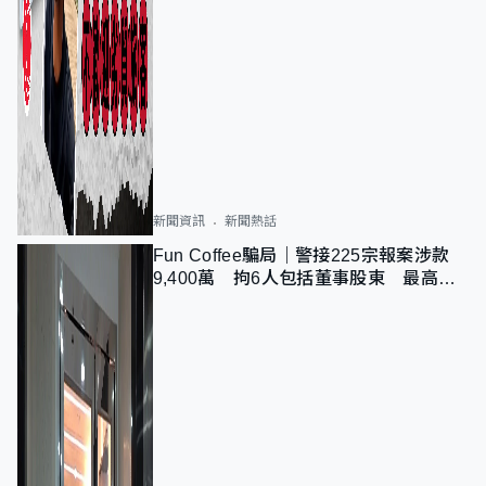
新聞資訊
新聞熱話
Fun Coffee騙局｜警接225宗報案涉款
9,400萬 拘6人包括董事股東 最高金
額一宗涉近千萬