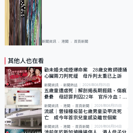
新聞資訊
港聞
首頁新聞
其他人也在看
勸未婚夫戒煙爆命案 28歲女教師連捅
心臟兩刀判死緩 母斥判太重已上訴
2026年08月05日
新聞資訊
新聞熱話
五歲童遭虐死｜解剖揭長期捱餓、傷痕
纍纍 母認罪判囚22年 官斥冷血：同
類案最惡劣
2026年08月05日
新聞資訊
港聞
首頁新聞
流感｜曾接種疫苗七歲男童染甲流死
亡 成今年首宗兒童感染離世個案
2026年08月04日
新聞資訊
港聞
首頁新聞
涉前年於新加坡機場傷人 港人母子分