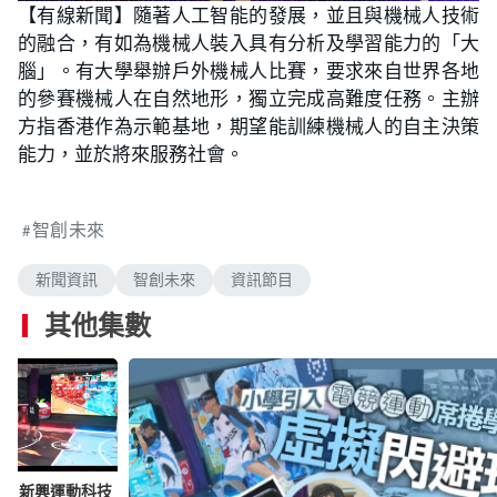
n
【有線新聞】隨著人工智能的發展，並且與機械人技術
a
m
d
u
的融合，有如為機械人裝入具有分析及學習能力的「大
e
t
d
e
:
腦」。有大學舉辦戶外機械人比賽，要求來自世界各地
1
.
的參賽機械人在自然地形，獨立完成高難度任務。主辦
9
4
方指香港作為示範基地，期望能訓練機械人的自主決策
%
能力，並於將來服務社會。
智創未來
新聞資訊
智創未來
資訊節目
其他集數
來｜新興運動科技