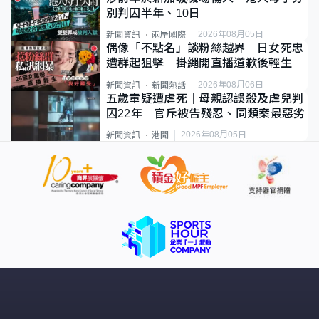
別判囚半年、10日
2026年08月05日
新聞資訊
兩岸國際
偶像「不點名」談粉絲越界 日女死忠
遭群起狙擊 掛繩開直播道歉後輕生
2026年08月06日
新聞資訊
新聞熱話
五歲童疑遭虐死｜母親認誤殺及虐兒判
囚22年 官斥被告殘忍、同類案最惡劣
2026年08月05日
新聞資訊
港聞