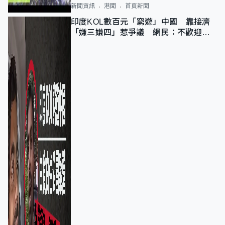
新聞資訊
港聞
首頁新聞
印度KOL數百元「窮遊」中國 靠接濟
「嫌三嫌四」惹爭議 網民：不歡迎劣
質旅客