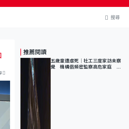
搜尋
推薦閱讀
加
五歲童遭虐死｜社工三度家訪未察
覺 機構倡頻密監察高危家庭 管
浩鳴籲加強跨部門協作
享