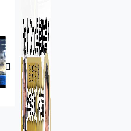
智創未來｜大學團隊以人工智能平台 識別城市光污染源頭
智創未來｜機械人