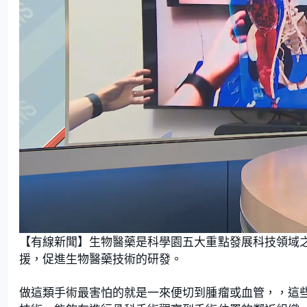
L
U
o
n
【有線新聞】生物醫藥是科學園五大重點發展科技領域
a
m
d
u
e
t
援，促進生物醫藥技術的研發。
d
e
:
1
6
.
做這類手術最害怕的就是一來便切到腫瘤或血管，，這
1
7
%