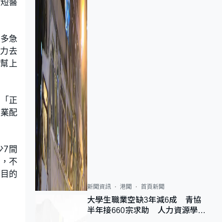
縮短醫
很多急
精力去
幫上
：「正
商業配
少7間
員，不
，目的
新聞資訊
港聞
首頁新聞
大學生職業空缺3年減6成 青協
半年接660宗求助 人力資源學
會：AI浪潮重整職位需求