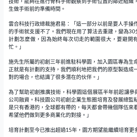
技術，能夠在進行骨科手術觀察到手術位置的鄰近組織
生做手術前的準備時間。
雲合科技行政總裁施君易：「這一部分以前是要人手操
的手術就支援不了。我們現在用了算法去重建，變為30
計劃怎麼做，因為始終每次切走的範圍很大，要避開
忙。」
施先生所屬的初創三年前進駐科學園，加入園區專為生
正就是有計劃的支持，我們順利地把我們的原型製造成
對的場合，也結識了很多潛在的伙伴。」
為了幫助初創推廣技術，科學園這個展區半年前起讓參
公司融資。科技園公司初創企業生態圈培育及發展總監
是只有香港的，全球都有帶的，每天都會帶幾個隊伍來
希望他們做到更多商業化的對接。」
培育計劃至今已推出超過15年，園方期望能繼續培育更