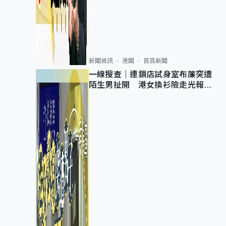
新聞資訊
港聞
首頁新聞
一線搜查｜連鎖店試身室布簾突遭
陌生男扯開 港女換衫險走光報
警 全港分店急換實體門