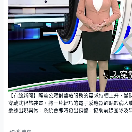
L
U
o
n
【有線新聞】隨着公眾對醫療服務的需求持續上升，醫
a
m
d
u
e
t
穿戴式智慧裝置，將一片輕巧的電子感應器輕貼於病人
d
e
:
數據出現異常，系統會即時發出預警，協助前線團隊及
2
.
0
8
%
智創未來