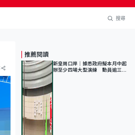
搜尋
推薦閱讀
新皇崗口岸｜據悉政府擬本月中起
享
辦至少四場大型演練 動員逾三萬
公務員人次測試