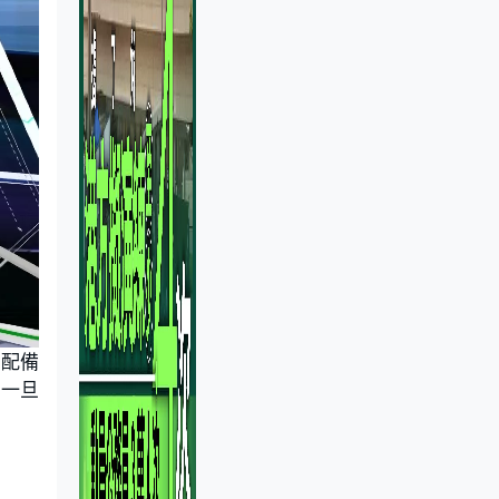
人配備
。一旦