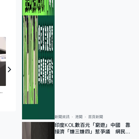
智創未來｜守護舊樓安全
穿戴式智慧裝置 全天候持續監察心跳
新聞資訊
港聞
首頁新聞
印度KOL數百元「窮遊」中國 靠
接濟「嫌三嫌四」惹爭議 網民：
不歡迎劣質旅客