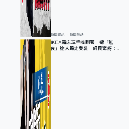
新聞資訊
新聞熱話
IKEA霸床玩手機瞓著 遭「無
良」途人踢走雙鞋 網民驚訝：冇
著襪咁盡！？