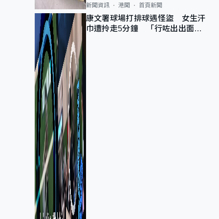
新聞資訊
港聞
首頁新聞
康文署球場打排球遇怪盜 女生汗
巾遭拎走5分鐘 「行咗出出面唔
知做乜」