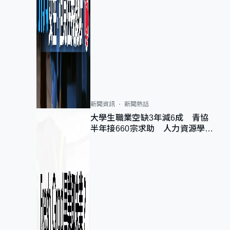
新聞資訊
新聞熱話
大學生職業空缺3年減6成 青協
半年接660宗求助 人力資源學
會：AI浪潮重整職位需求