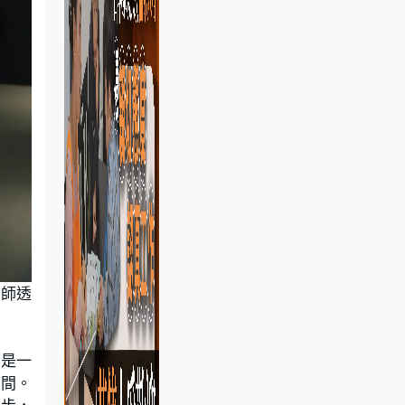
計師透
彤是一
時間。