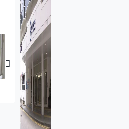
智創未來｜中學自建AI伺服器 推跨科課程啟發創作 助學生掌握未來技能
智創未來｜AI重塑教