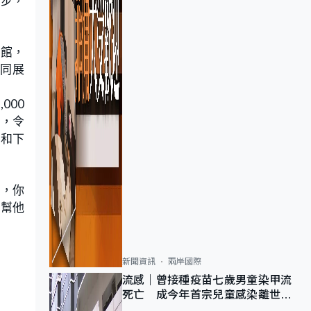
偷步，
物館，
同展
000
向，令
世和下
物，你
腦幫他
新聞資訊
兩岸國際
流感｜曾接種疫苗七歲男童染甲流
死亡 成今年首宗兒童感染離世個
案