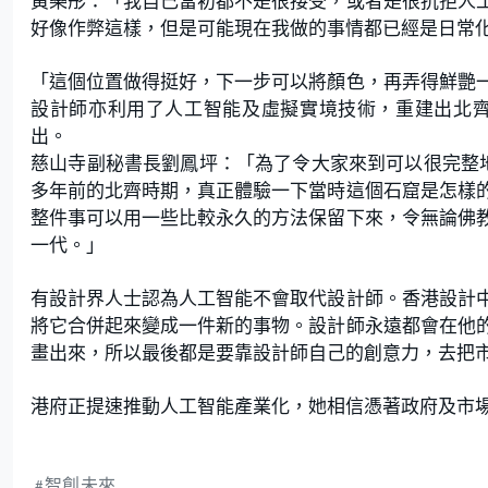
黃樂彤：「我自己當初都不是很接受，或者是很抗拒人
好像作弊這樣，但是可能現在我做的事情都已經是日常
「這個位置做得挺好，下一步可以將顏色，再弄得鮮艷
設計師亦利用了人工智能及虛擬實境技術，重建出北齊
出。
慈山寺副秘書長劉鳳坪：「為了令大家來到可以很完整地
多年前的北齊時期，真正體驗一下當時這個石窟是怎樣
整件事可以用一些比較永久的方法保留下來，令無論佛
一代。」
有設計界人士認為人工智能不會取代設計師。香港設計
將它合併起來變成一件新的事物。設計師永遠都會在他
畫出來，所以最後都是要靠設計師自己的創意力，去把
港府正提速推動人工智能產業化，她相信憑著政府及市
智創未來