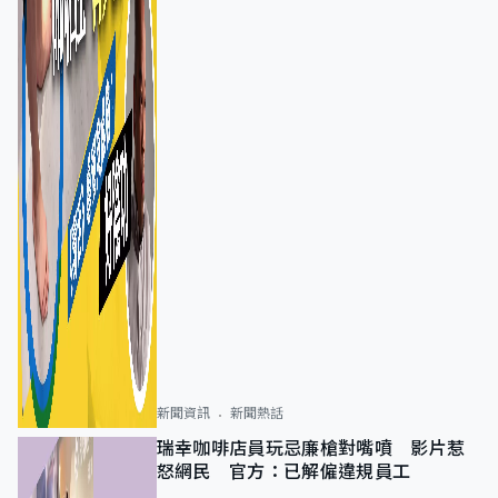
新聞資訊
新聞熱話
瑞幸咖啡店員玩忌廉槍對嘴噴 影片惹
怒網民 官方：已解僱違規員工