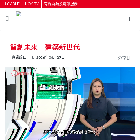
i-CABLE
HOY TV
有線寬頻及電訊服務
返回
智創未來｜建築新世代
按輸入鍵開始搜尋
資訊節目
2026年06月27日
分享
L
U
o