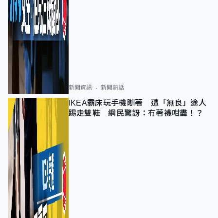
新聞資訊
新聞熱話
IKEA霸床玩手機瞓著 遭「無良」途人
踢走雙鞋 網民驚訝：冇著襪咁盡！？