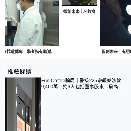
智創未來｜AI紋身
智創未來｜有初創推基因檢測查找遺傳病 學者指有助減輕社會整體醫療負擔
推薦閱讀
Fun Coffee騙局｜警接225宗報案涉款
9,400萬 拘6人包括董事股東 最高金
額一宗涉近千萬