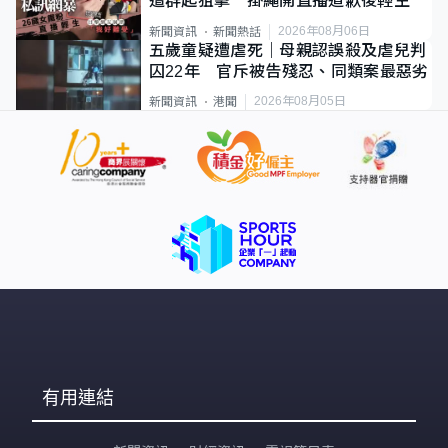
遭群起狙擊 掛繩開直播道歉後輕生
2026年08月06日
新聞資訊
新聞熱話
五歲童疑遭虐死｜母親認誤殺及虐兒判
囚22年 官斥被告殘忍、同類案最惡劣
2026年08月05日
新聞資訊
港聞
有用連結