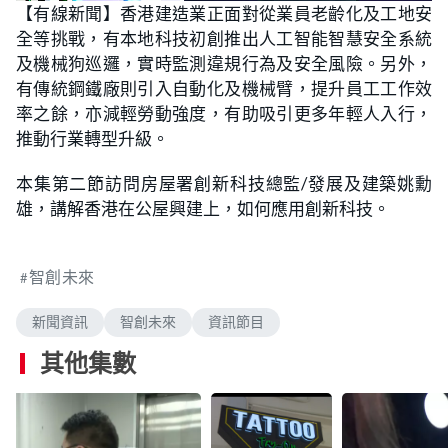
n
【有線新聞】香港建造業正面對從業員老齡化及工地安
a
m
d
u
全等挑戰，有本地科技初創推出人工智能智慧安全系統
e
t
d
e
:
及機械狗巡邏，實時監測違規行為及安全風險。另外，
1
.
有傳統鋼鐵廠則引入自動化及機械臂，提升員工工作效
9
1
率之餘，亦減輕勞動強度，有助吸引更多年輕人入行，
%
推動行業轉型升級。
本集第二節訪問房屋署創新科技總監/發展及建築姚勳
雄，講解香港在公屋興建上，如何應用創新科技。
智創未來
新聞資訊
智創未來
資訊節目
其他集數