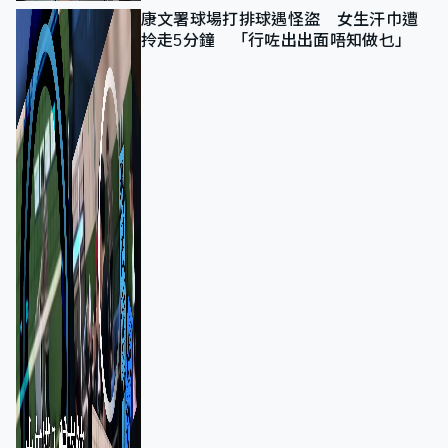
康文署球場打排球遇怪盜 女生汗巾遭
拎走5分鐘 「行咗出出面唔知做乜」