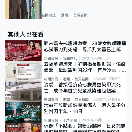
新聞資訊
港聞
首頁新聞
其他人也在看
勸未婚夫戒煙爆命案 28歲女教師連捅
心臟兩刀判死緩 母斥判太重已上訴
2026年08月05日
新聞資訊
新聞熱話
五歲童遭虐死｜解剖揭長期捱餓、傷痕
纍纍 母認罪判囚22年 官斥冷血：同
類案最惡劣
2026年08月05日
新聞資訊
港聞
首頁新聞
流感｜曾接種疫苗七歲男童染甲流死
亡 成今年首宗兒童感染離世個案
2026年08月04日
新聞資訊
港聞
首頁新聞
涉前年於新加坡機場傷人 港人母子分
別判囚半年、10日
2026年08月05日
新聞資訊
兩岸國際
偶像「不點名」談粉絲越界 日女死忠