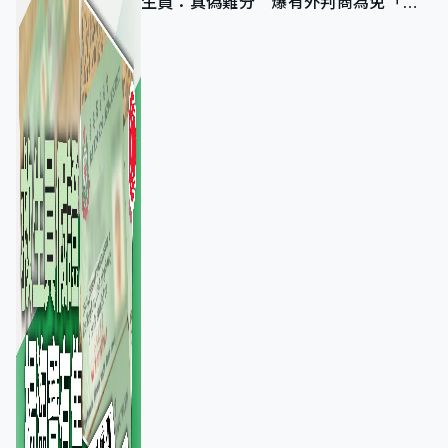
生員：真偽難分 爆有外判商為免「封
池」沒做足檢查