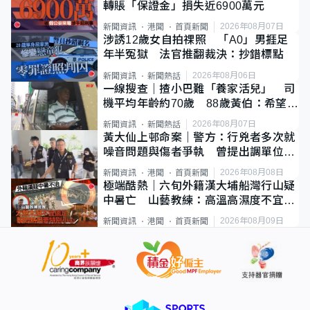
轉賬「保證金」損失近6900萬元
2026年08月07日
新聞資訊
港聞
首頁新聞
涉誘12歲女自拍祼照 「A0」男捱足
年半冤獄 法官推翻裁決：抄錯標點
2026年08月06日
新聞資訊
新聞熱話
一線搜查｜揸小巴難「養家活兒」 司
機平均年齡約70歲 88歲黃伯：希望一
直揸落去
2026年08月07日
新聞資訊
新聞熱話
黃大仙上邨命案｜警方：行兇者多次就
噪音問題與傷者爭執 曾提出調單位已
獲批
2026年08月08日
新聞資訊
港聞
首頁新聞
極端酷熱｜六旬外籍漢大埔船灣行山疑
中暑亡 山藝教練：高溫高濕度不宜遠
足
2026年08月09日
新聞資訊
港聞
首頁新聞