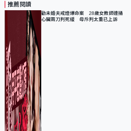
推薦閱讀
勸未婚夫戒煙爆命案 28歲女教師連捅
心臟兩刀判死緩 母斥判太重已上訴