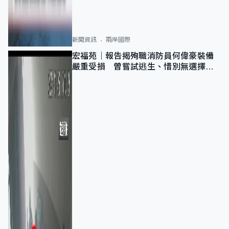
新聞資訊
兩岸國際
宏福苑｜報告揭殉職消防員何偉豪裝備
嚴重受損 曾嘗試逃生、惜別無選擇下
棄裝備墮樓