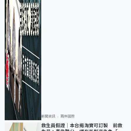
新聞資訊
兩岸國際
救生員假證｜本台揭淘寶可訂製 前救