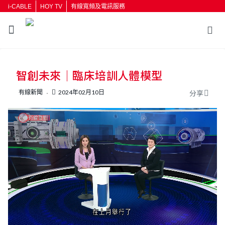
i-CABLE
HOY TV
有線寬頻及電訊服務
返回
智創未來｜臨床培訓人體模型
按輸入鍵開始搜尋
有線新聞
2024年02月10日
分享
L
U
o