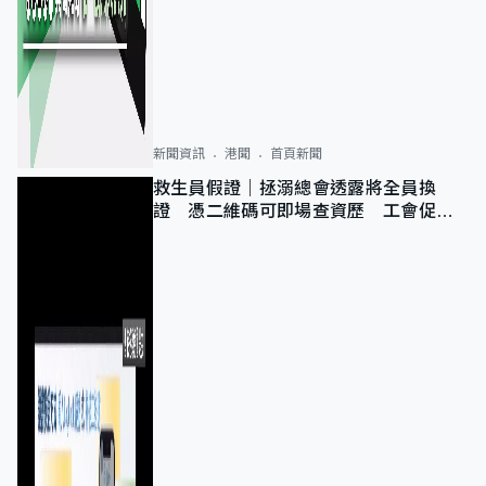
新聞資訊
港聞
首頁新聞
救生員假證｜拯溺總會透露將全員換
證 憑二維碼可即場查資歷 工會促加
強巡查