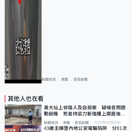
新聞資訊
港聞
首頁新聞
其他人也在看
黃大仙上邨傷人及自殺案 疑噪音問題
動殺機 死者持菜刀斬傷樓上鄰居後墮
斃
2026年08月08日
新聞資訊
港聞
首頁新聞
43歲主婦墮內地公安電騙陷阱 分81次