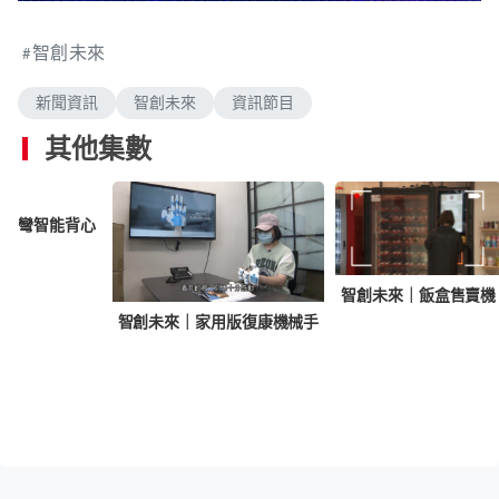
n
a
m
d
u
e
t
智創未來
d
e
:
2
.
新聞資訊
智創未來
資訊節目
3
9
%
其他集數
柱側彎智能背心
智創未來｜飯盒售賣機
智創未來｜家用版復康機械手