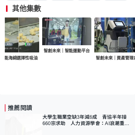
其他集數
智創未來｜智能運動平台
智能海綿選擇性吸油
智創未來｜資產管理
推薦閱讀
大學生職業空缺3年減6成 青協半年接
660宗求助 人力資源學會：AI浪潮重整
職位需求