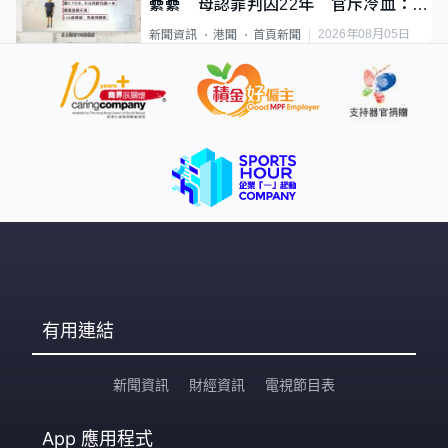
纍纍 母認罪判囚22年 官斥冷血：同
類案最惡劣
2026年08月05日
新聞資訊
港聞
首頁新聞
有用連結
新聞資訊
財經資訊
電視節目表
App
應用程式