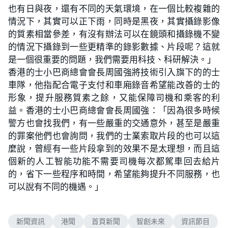
也有日與夜，還有不同的天氣環境，在一個比較複雜的
情況下，其實可以正下雨，同時是黑夜，其實攝錄影像
的質素相當參差，有沒有辦法可以在鏡頭和攝錄機不變
的情況下攝錄到一些更精準的錄影數據、片段呢？這就
是一個很重要的問題，我們需要用科技、科研解決。」
香港的士小巴商總會會長周國強將技術引入旗下的的士
車隊，他指配合電子支付和車廂錄音希望能改善的士的
形象，提升服務質素之餘，又能保障司機和乘客的利
益。香港的士小巴商總會會長周國強：「因為很多時候
警方也會找我們，有一些嚴重的交通意外，甚至是嚴重
的罪案他們也會詢問，我們的士業索取片段的也可以這
麼說，曾經有一些片段拿到的效果不是太理想，而且這
個新的人工智能功能不需要司機每次都駕車回去給片
的，省下一些程序和時間，希望能夠提升不同服務，也
可以說有不同的機遇。」
新聞資訊
港聞
首頁新聞
智創未來
資訊節目