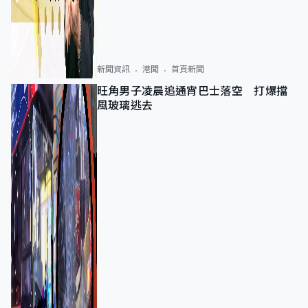
新聞資訊
港聞
首頁新聞
旺角男子凌晨追通宵巴士落空 打爆擋
風玻璃逃去