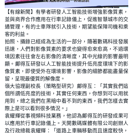
【有線新聞】有學者研發人工智能技術增強影像質素，
並與商界合作應用在行車記錄儀上，促進智慧城市的交
通管理，有的士車隊就引入技術，期望能保障司機和乘
客的利益。
拍照、攝錄已經成為生活的一部分，隨著數碼科技發展
迅速，人們對影像質素的要求也變得愈來愈高，不過環
境因素往往會左右影像的清晰度，其中光線的影響最明
顯。鄺得互研發以人工智能技術提升低亮度環境下的影
像質素，即使受外在環境影響，影像的細節都能盡量保
留，呈現最優質的解像度。
嶺大協理副校長（策略型研究）鄺得互：「其實我們這
個所謂低亮度的技術，其實任何東西，你想到可以用就
用到，總之我們在黑暗中看不到的東西，我們怎樣去實
際上是可以看到很多情況。」
袁耀輝從事視頻科技業務，他認為鄺得互的研發成果可
以應用於行車記錄儀上。天開數碼媒體有限公司創辦人
及行政總裁袁耀輝：「道路上車輛移動而且速度較快，