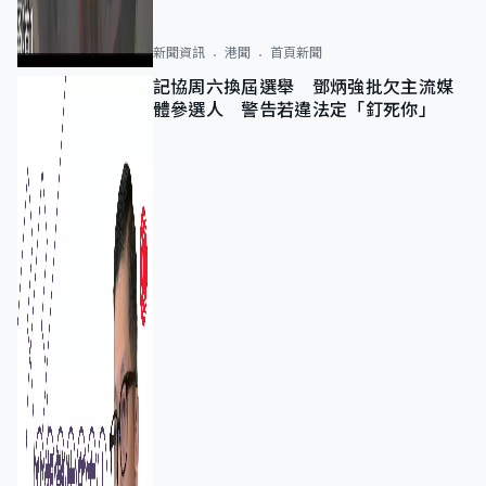
新聞資訊
港聞
首頁新聞
記協周六換屆選舉 鄧炳強批欠主流媒
體參選人 警告若違法定「釘死你」