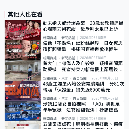
其他人也在看
勸未婚夫戒煙爆命案 28歲女教師連捅
心臟兩刀判死緩 母斥判太重已上訴
2026年08月05日
新聞資訊
新聞熱話
偶像「不點名」談粉絲越界 日女死忠
遭群起狙擊 掛繩開直播道歉後輕生
2026年08月06日
新聞資訊
新聞熱話
黃大仙上邨傷人及自殺案 疑噪音問題
動殺機 死者持菜刀斬傷樓上鄰居後墮
斃
2026年08月08日
新聞資訊
港聞
首頁新聞
43歲主婦墮內地公安電騙陷阱 分81次
轉賬「保證金」損失近6900萬元
2026年08月07日
新聞資訊
港聞
首頁新聞
涉誘12歲女自拍祼照 「A0」男捱足
年半冤獄 法官推翻裁決：抄錯標點
2026年08月06日
新聞資訊
新聞熱話
五歲童遭虐死｜解剖揭長期捱餓、傷痕