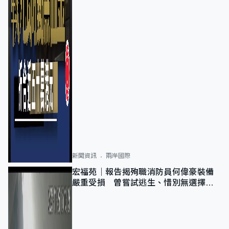
新聞資訊
兩岸國際
宏福苑｜報告揭殉職消防員何偉豪裝備
嚴重受損 曾嘗試逃生、惜別無選擇下
棄裝備墮樓