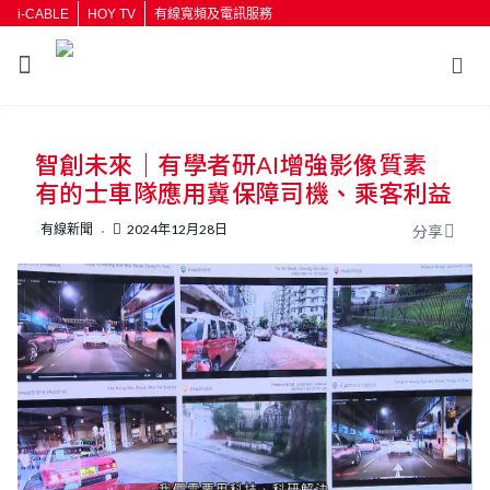
i-CABLE
HOY TV
有線寬頻及電訊服務
返回
智創未來｜有學者研AI增強影像質素
按輸入鍵開始搜尋
有的士車隊應用冀保障司機、乘客利益
有線新聞
2024年12月28日
分享