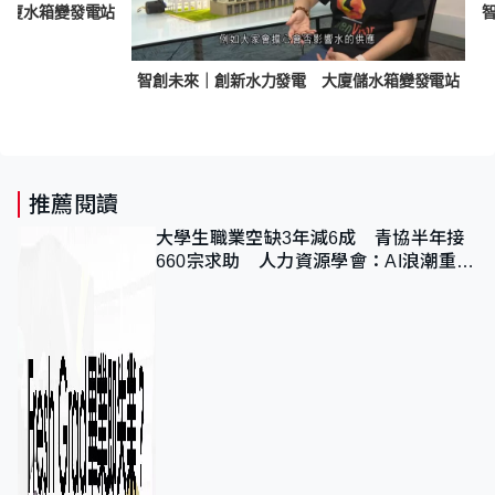
大廈水箱變發電站
智創未來｜創新水力發電 大廈儲水箱變發電站
推薦閱讀
大學生職業空缺3年減6成 青協半年接
660宗求助 人力資源學會：AI浪潮重整
職位需求