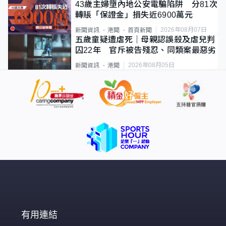
43歲主婦墮內地公安電騙陷阱 分81次
轉賬「保證金」損失近6900萬元
2026年08月07日
新聞資訊
港聞
首頁新聞
五歲童疑遭虐死｜母親認誤殺及虐兒判
囚22年 官斥被告殘忍、同類案最惡劣
2026年08月05日
新聞資訊
港聞
有用連結