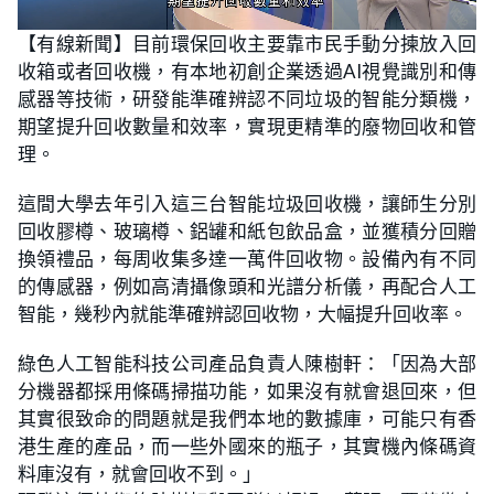
L
U
o
n
【有線新聞】目前環保回收主要靠市民手動分揀放入回
a
m
d
u
收箱或者回收機，有本地初創企業透過AI視覺識別和傳
e
t
d
e
:
感器等技術，研發能準確辨認不同垃圾的智能分類機，
1
4
期望提升回收數量和效率，實現更精準的廢物回收和管
.
2
理。
9
%
這間大學去年引入這三台智能垃圾回收機，讓師生分別
回收膠樽、玻璃樽、鋁罐和紙包飲品盒，並獲積分回贈
換領禮品，每周收集多達一萬件回收物。設備內有不同
的傳感器，例如高清攝像頭和光譜分析儀，再配合人工
智能，幾秒內就能準確辨認回收物，大幅提升回收率。
綠色人工智能科技公司產品負責人陳樹軒：「因為大部
分機器都採用條碼掃描功能，如果沒有就會退回來，但
其實很致命的問題就是我們本地的數據庫，可能只有香
港生產的產品，而一些外國來的瓶子，其實機內條碼資
料庫沒有，就會回收不到。」