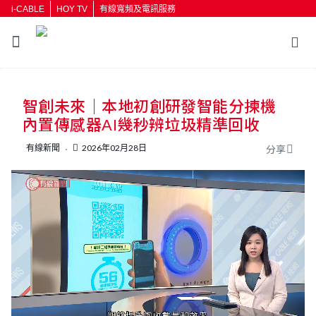
i-CABLE
HOY TV
有線寬頻及電訊服務
返回
智創未來｜本地初創研發智能分揀機
按輸入鍵開始搜尋
內置傳感器AI幾秒辨垃圾精準回收
有線新聞
2026年02月28日
分享