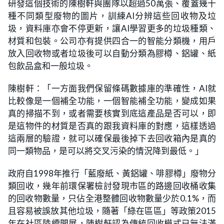
研發這個技術的陳樹軒與團隊以超過50萬張、覆蓋幾十
種不同類型廢物的圖片，訓練AI分辨這些回收物及垃
圾，資料庫亦會不停更新，讓AI學習更多的垃圾種類、
材質和包裝。公司亦有提供四合一的智能分類機，用戶
放入回收物或者垃圾後可以自動分類為膠樽、鋁罐、紙
包飲品盒和一般垃圾。
陳樹軒：「一方面我們保留條碼數據庫的準確性，AI就
比較像是一個補全功能，一個智能補全功能，變成如果
真的掃描不到，或者需要核實到底這產品是否可以，即
是這物件的材質是否真的跟我資料庫的對應，這樣透過
這兩層的驗證，就可以確保最後掉下去回收箱內是真的
同一類物品，是可以將交叉污染的情況降到最低。」
政府自1998年推行「藍廢紙、黃鋁罐、啡膠樽」廢物分
類回收，幾年前環保署檢討發現市區的路邊回收桶收集
的回收物數量，只佔全港整體回收物數量少於0.1%，而
且容易被誤放其他垃圾，隨著「綠在區區」等政策2015
年在社區陸續開展，陳樹軒認為傳統回收模式已無法滿