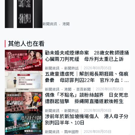
新聞資訊
港聞
其他人也在看
勸未婚夫戒煙爆命案 28歲女教師連捅
心臟兩刀判死緩 母斥判太重已上訴
2026年08月05日
新聞資訊
新聞熱話
五歲童遭虐死｜解剖揭長期捱餓、傷痕
纍纍 母認罪判囚22年 官斥冷血：同
類案最惡劣
2026年08月05日
新聞資訊
港聞
首頁新聞
偶像「不點名」談粉絲越界 日女死忠
遭群起狙擊 掛繩開直播道歉後輕生
2026年08月06日
新聞資訊
新聞熱話
涉前年於新加坡機場傷人 港人母子分
別判囚半年、10日
2026年08月05日
新聞資訊
兩岸國際