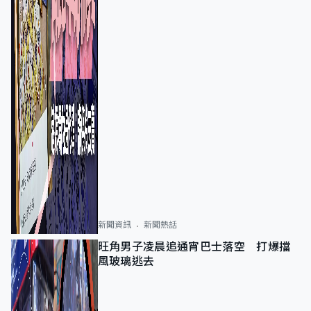
新聞資訊
新聞熱話
旺角男子凌晨追通宵巴士落空 打爆擋
風玻璃逃去