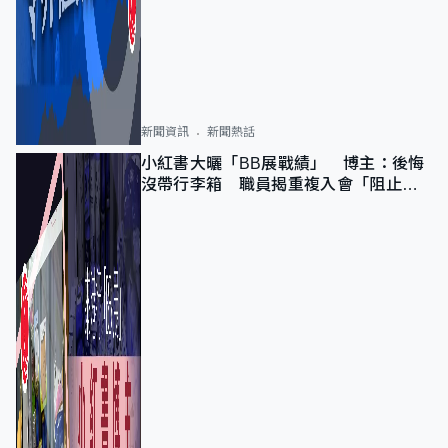
新聞資訊
新聞熱話
小紅書大曬「BB展戰績」 博主：後悔
沒帶行李箱 職員揭重複入會「阻止唔
到」