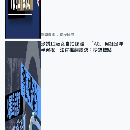
新聞資訊
兩岸國際
涉誘12歲女自拍祼照 「A0」男捱足年
半冤獄 法官推翻裁決：抄錯標點