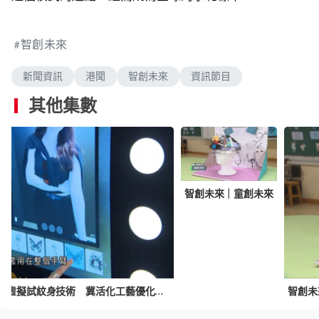
智創未來
新聞資訊
港聞
智創未來
資訊節目
其他集數
智創未來｜童創未來
智創未來｜有初創推AI虛擬試紋身技術 冀活化工藝優化業界營運模式