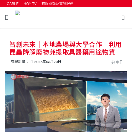
i-CABLE
HOY TV
有線寬頻及電訊服務
返回
智創未來｜本地農場與大學合作 利用
按輸入鍵開始搜尋
昆蟲降解廢物兼提取具醫藥用途物質
有線新聞
2026年06月20日
分享