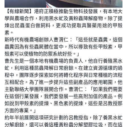
L
U
o
n
【有線新聞】港府正積極推動生物科技發展，有本地大
a
m
d
u
學與農場合作，利用黑水虻及黃粉蟲降解廢物。除了提
e
t
d
e
:
煉出昆蟲蛋白做飼料，更成功提取具醫藥用途的甲殼
1
3
素。
.
7
新時代有機農場創辦人曹渭仁：「這些就是蟲糞，這個
1
%
蟲糞因為有些蟲屍體在當中，所以導致有些甲殼素，甲
殼素可以使植物的防禦系統好些。」
曹先生是一個本地有機農場的負責人，他自行養殖黑水
虻，利用這種昆蟲降解日常廚餘。在建立資源循環的過
程中，團隊逐步探索如何將轉化程序與日常種植的流程
互相配合。為了進一步提升這些副產品的應用範圍，他
主動聯絡大學團隊展開合作。曹渭仁：「如果我們需要
在這個行業發展，我們要發展一些高附加值的產品。例
如說到甲殼素的提煉、黑色素的提煉，這些是呂教授那
方面的專業。」
約年半前展開這項研究計劃的呂教授指，除了養黑水虻
分解廚餘，還可以養這種黃粉蟲分解塑膠垃圾，而在這