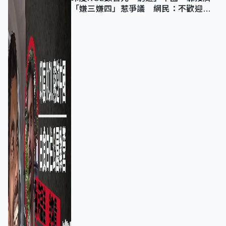
「嫌三嫌四」惹爭議 網民：不歡迎劣
質旅客