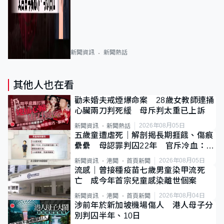
新聞資訊
新聞熱話
其他人也在看
勸未婚夫戒煙爆命案 28歲女教師連捅
心臟兩刀判死緩 母斥判太重已上訴
2026年08月05日
新聞資訊
新聞熱話
五歲童遭虐死｜解剖揭長期捱餓、傷痕
纍纍 母認罪判囚22年 官斥冷血：同
類案最惡劣
2026年08月05日
新聞資訊
港聞
首頁新聞
流感｜曾接種疫苗七歲男童染甲流死
亡 成今年首宗兒童感染離世個案
2026年08月04日
新聞資訊
港聞
首頁新聞
涉前年於新加坡機場傷人 港人母子分
別判囚半年、10日