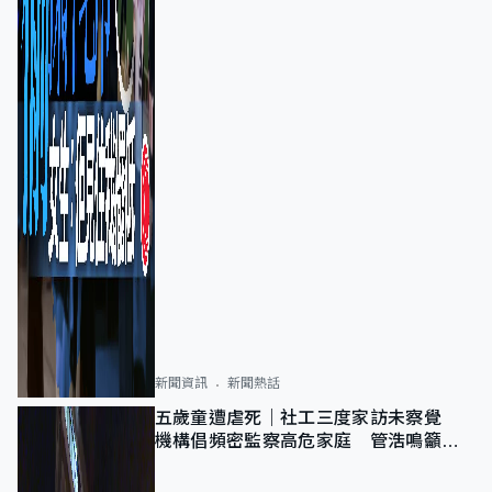
新聞資訊
新聞熱話
五歲童遭虐死｜社工三度家訪未察覺
機構倡頻密監察高危家庭 管浩鳴籲加
強跨部門協作