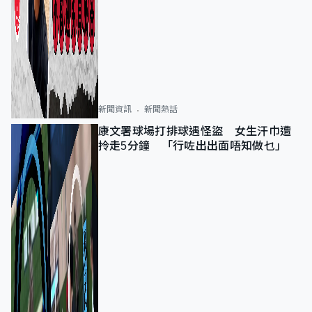
新聞資訊
新聞熱話
康文署球場打排球遇怪盜 女生汗巾遭
拎走5分鐘 「行咗出出面唔知做乜」