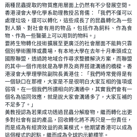
兩種昆蟲提取的物質應用層面上仍然有不少發展空間。
香港浸會大學化學系助理教授呂育儒：「我們不僅可以
處理垃圾，還可以轉化，這些成長了的昆蟲轉化為一些
對人類、對社會有用的物品，包括作為飼料、作為食
物、作為一些醫藥上可以用到的物料。」
要將生物轉化技術擴展至更廣泛的社會層面不能夠只靠
個別學術團隊或農場，有本地大學在去年十月牽頭成立
國際聯盟，透過跨地域合作尋求整體解決方案，而聯盟
的其中一個作用就是為學界及商界搭建溝通的橋樑。香
港浸會大學理學院副院長黃港住：「我們時常覺得是有
一個缺口在那裡，大家是不是很明白大家互相的強項或
弱項。在一個我們所謂相向的溝通中，其實我們會有一
個名為協同效應，就是說大家會溝通多了，大家互補的
不足多了。」
黃教授認為若果成功透過昆蟲分解廢物，繼而轉化出更
多對社會有益的產品，回收轉化將不再只是一份責任，
而是成為有經濟效益的商業模式。他期望香港可以成為
這個模式的起點，繼而成為全球的示範標竿。