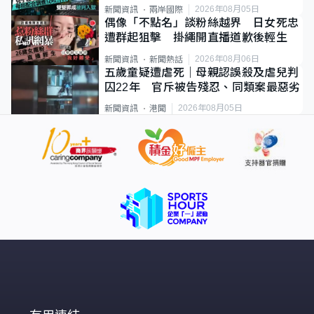
2026年08月05日
新聞資訊
兩岸國際
偶像「不點名」談粉絲越界 日女死忠
遭群起狙擊 掛繩開直播道歉後輕生
2026年08月06日
新聞資訊
新聞熱話
五歲童疑遭虐死｜母親認誤殺及虐兒判
囚22年 官斥被告殘忍、同類案最惡劣
2026年08月05日
新聞資訊
港聞