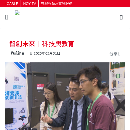
i-CABLE
HOY TV
有線寬頻及電訊服務
返回
智創未來｜科技與教育
按輸入鍵開始搜尋
資訊節目
2025年05月31日
分享