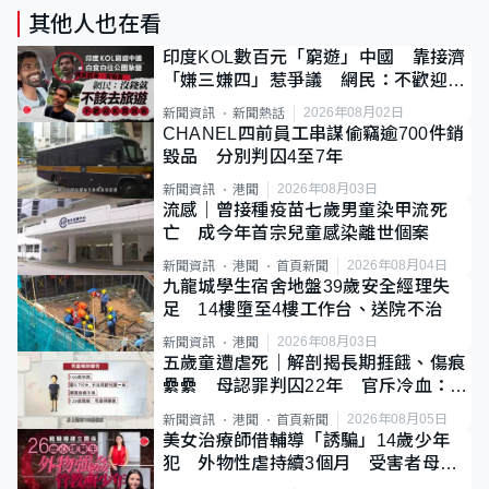
其他人也在看
印度KOL數百元「窮遊」中國 靠接濟
「嫌三嫌四」惹爭議 網民：不歡迎劣
質旅客
2026年08月02日
新聞資訊
新聞熱話
CHANEL四前員工串謀偷竊逾700件銷
毀品 分別判囚4至7年
2026年08月03日
新聞資訊
港聞
流感｜曾接種疫苗七歲男童染甲流死
亡 成今年首宗兒童感染離世個案
2026年08月04日
新聞資訊
港聞
首頁新聞
九龍城學生宿舍地盤39歲安全經理失
足 14樓墮至4樓工作台、送院不治
2026年08月03日
新聞資訊
港聞
五歲童遭虐死｜解剖揭長期捱餓、傷痕
纍纍 母認罪判囚22年 官斥冷血：同
類案最惡劣
2026年08月05日
新聞資訊
港聞
首頁新聞
美女治療師借輔導「誘騙」14歲少年
犯 外物性虐持續3個月 受害者母：
要保護其他人