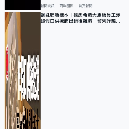
新聞資訊
兩岸國際
首頁新聞
調亂胚胎樣本｜據悉希愈大馬籍員工涉
錄假口供掩飾出錯後離港 警列詐騙
正通緝在逃人士