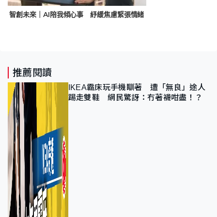
智創未來｜AI陪我傾心事 紓緩焦慮緊張情緒
推薦閱讀
IKEA霸床玩手機瞓著 遭「無良」途人
踢走雙鞋 網民驚訝：冇著襪咁盡！？