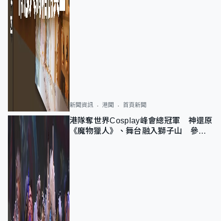
新聞資訊
港聞
首頁新聞
港隊奪世界Cosplay峰會總冠軍 神還原
《魔物獵人》、舞台融入獅子山 參賽
者：讓大家認識香港