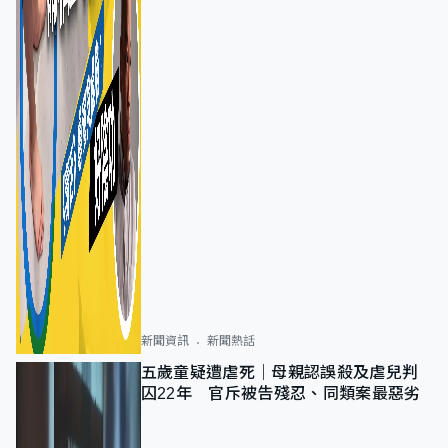
新聞資訊
新聞熱話
五歲童疑遭虐死｜母親認誤殺及虐兒判
囚22年 官斥被告殘忍、同類案最惡劣