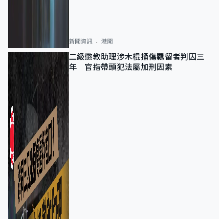
新聞資訊
港聞
二級懲教助理涉木棍捅傷羈留者判囚三
年 官指帶頭犯法屬加刑因素