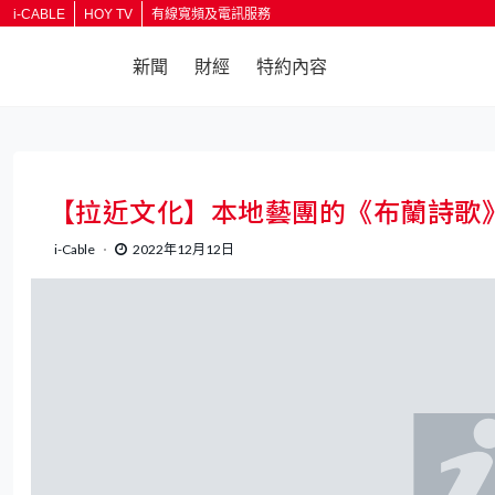
i-CABLE
HOY TV
有線寬頻及電訊服務
新聞
財經
特約內容
返回
【拉近文化】本地藝團的《布蘭詩歌
i-Cable
2022年12月12日