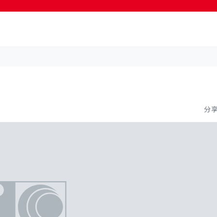
按輸入鍵開始搜尋
》
分