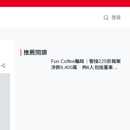
搜尋
推薦閱讀
Fun Coffee騙局｜警接225宗報案
享
涉款9,400萬 拘6人包括董事股
東 最高金額一宗涉近千萬