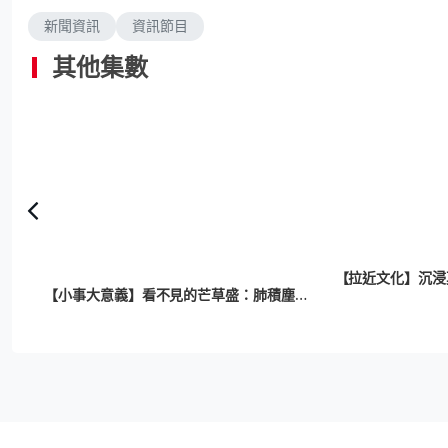
新聞資訊
資訊節目
其他集數
瑞士學者研新款防霧塗層 靠吸紅外線令表面升溫 效力持久、擋風玻璃都用得
【拉近文化】沉浸
【小事大意義】看不見的芒草盛：肺積塵鬥士帶領視障山友 登上霧中東洋山