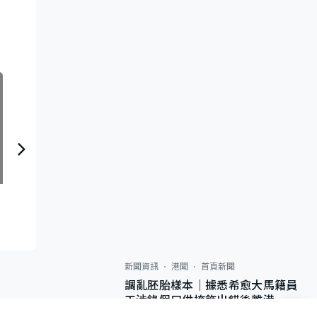
日日有頭條：政府96年特許梁銘彥提早退休惹猜測 立法局成立專責委員會調查
新聞資訊
港聞
首頁新聞
調亂胚胎樣本｜據悉希愈大馬籍員
工涉錄假口供掩飾出錯後離港 警
列詐騙 正通緝在逃人士